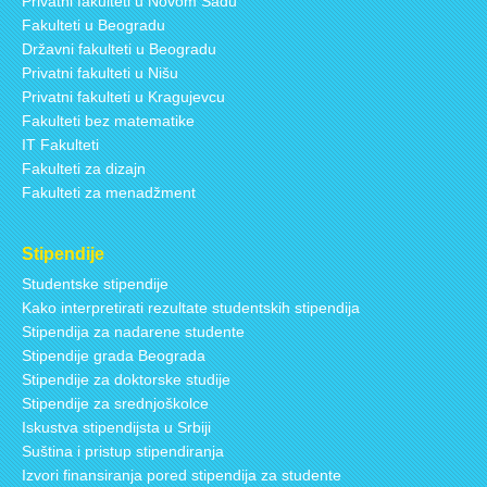
Privatni fakulteti u Novom Sadu
Fakulteti u Beogradu
Državni fakulteti u Beogradu
Privatni fakulteti u Nišu
Privatni fakulteti u Kragujevcu
Fakulteti bez matematike
IT Fakulteti
Fakulteti za dizajn
Fakulteti za menadžment
Stipendije
Studentske stipendije
Kako interpretirati rezultate studentskih stipendija
Stipendija za nadarene studente
Stipendije grada Beograda
Stipendije za doktorske studije
Stipendije za srednjoškolce
Iskustva stipendijsta u Srbiji
Suština i pristup stipendiranja
Izvori finansiranja pored stipendija za studente