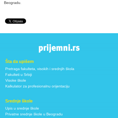
Beogradu.
Šta da upišem
Pretraga fakulteta, visokih i srednjih škola
Fakulteti u Srbiji
Visoke škole
Kalkulator za profesionalnu orijentaciju
Srednje škole
Upis u srednje škole
Privatne srednje škole u Beogradu