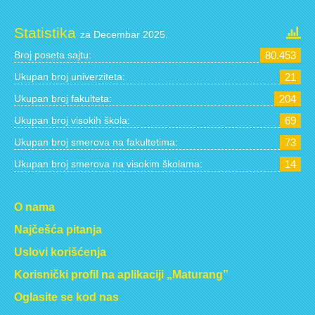
Statistika
za Decembar 2025.
Broj poseta sajtu:
80.453
Ukupan broj univerziteta:
21
Ukupan broj fakulteta:
204
Ukupan broj visokih škola:
69
Ukupan broj smerova na fakultetima:
73
Ukupan broj smerova na visokim školama:
14
O nama
Najčešća pitanja
Uslovi korišćenja
Korisnički profil na aplikaciji „Maturang”
Oglasite se kod nas