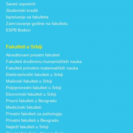
Saveti uspešnih
Studentski krediti
Ispisivanje sa fakulteta
Zamrzavanje godine na fakultetu
ESPB Bodovi
Fakulteti u Srbiji
Akreditovani privatni fakulteti
Fakulteti društveno-humanističkih nauka
Fakulteti prirodno-matematičkih nauka
Elektrotehnički fakulteti u Srbiji
Mašinski fakulteti u Srbiji
Poljoprivredni fakulteti u Srbiji
Ekonomski fakulteti u Srbiji
Pravni fakulteti u Beogradu
Medicinski fakulteti
Privatni fakulteti za psihologiju
Privatni fakulteti u Beogradu
Najteži fakulteti u Srbiji