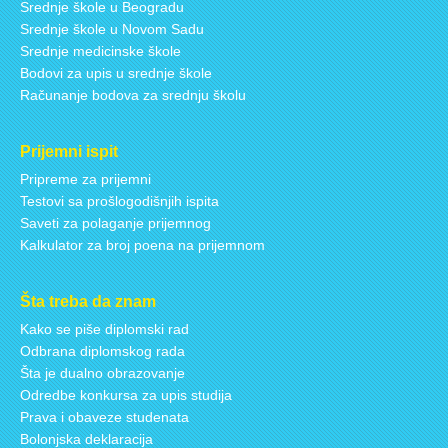
Srednje škole u Beogradu
Srednje škole u Novom Sadu
Srednje medicinske škole
Bodovi za upis u srednje škole
Računanje bodova za srednju školu
Prijemni ispit
Pripreme za prijemni
Testovi sa prošlogodišnjih ispita
Saveti za polaganje prijemnog
Kalkulator za broj poena na prijemnom
Šta treba da znam
Kako se piše diplomski rad
Odbrana diplomskog rada
Šta je dualno obrazovanje
Odredbe konkursa za upis studija
Prava i obaveze studenata
Bolonjska deklaracija