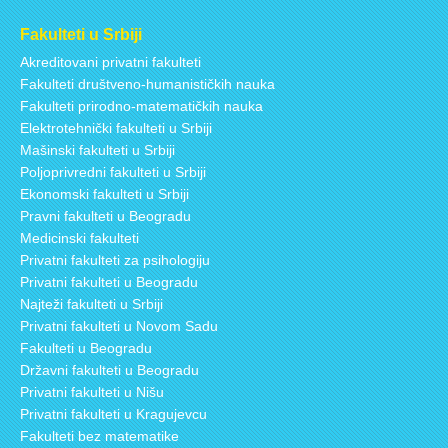
Fakulteti u Srbiji
Akreditovani privatni fakulteti
Fakulteti društveno-humanističkih nauka
Fakulteti prirodno-matematičkih nauka
Elektrotehnički fakulteti u Srbiji
Mašinski fakulteti u Srbiji
Poljoprivredni fakulteti u Srbiji
Ekonomski fakulteti u Srbiji
Pravni fakulteti u Beogradu
Medicinski fakulteti
Privatni fakulteti za psihologiju
Privatni fakulteti u Beogradu
Najteži fakulteti u Srbiji
Privatni fakulteti u Novom Sadu
Fakulteti u Beogradu
Državni fakulteti u Beogradu
Privatni fakulteti u Nišu
Privatni fakulteti u Kragujevcu
Fakulteti bez matematike