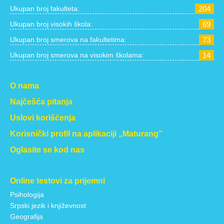
Ukupan broj fakulteta:
204
Ukupan broj visokih škola:
69
Ukupan broj smerova na fakultetima:
73
Ukupan broj smerova na visokim školama:
14
O nama
Najčešća pitanja
Uslovi korišćenja
Korisnički profil na aplikaciji „Maturang”
Oglasite se kod nas
Online testovi za prijemni
Psihologija
Srpski jezik i književnost
Geografija