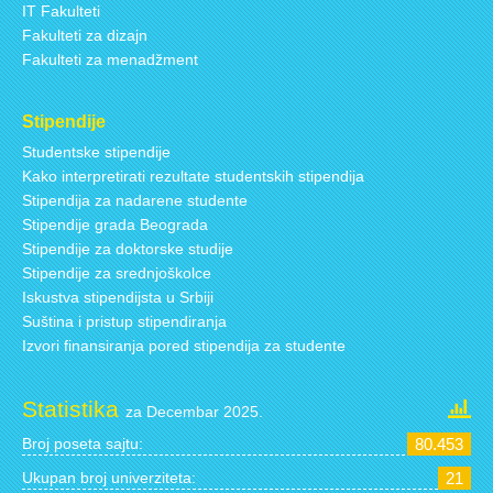
IT Fakulteti
Fakulteti za dizajn
Fakulteti za menadžment
Stipendije
Studentske stipendije
Kako interpretirati rezultate studentskih stipendija
Stipendija za nadarene studente
Stipendije grada Beograda
Stipendije za doktorske studije
Stipendije za srednjoškolce
Iskustva stipendijsta u Srbiji
Suština i pristup stipendiranja
Izvori finansiranja pored stipendija za studente
Statistika
za Decembar 2025.
Broj poseta sajtu:
80.453
Ukupan broj univerziteta:
21