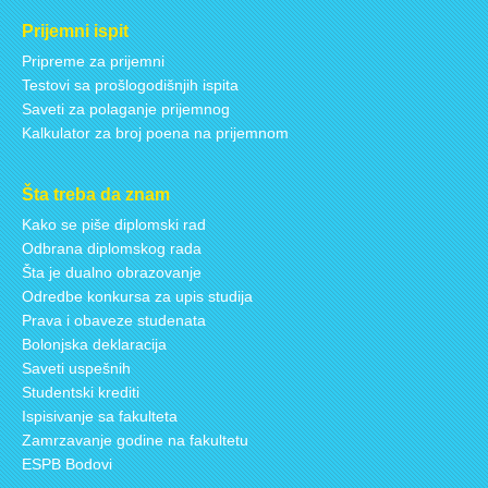
Prijemni ispit
Pripreme za prijemni
Testovi sa prošlogodišnjih ispita
Saveti za polaganje prijemnog
Kalkulator za broj poena na prijemnom
Šta treba da znam
Kako se piše diplomski rad
Odbrana diplomskog rada
Šta je dualno obrazovanje
Odredbe konkursa za upis studija
Prava i obaveze studenata
Bolonjska deklaracija
Saveti uspešnih
Studentski krediti
Ispisivanje sa fakulteta
Zamrzavanje godine na fakultetu
ESPB Bodovi