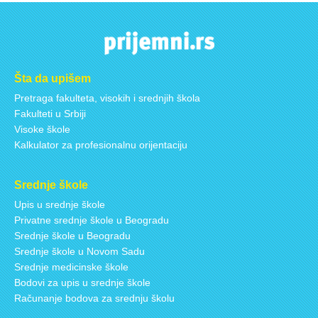
Šta da upišem
Pretraga fakulteta, visokih i srednjih škola
Fakulteti u Srbiji
Visoke škole
Kalkulator za profesionalnu orijentaciju
Srednje škole
Upis u srednje škole
Privatne srednje škole u Beogradu
Srednje škole u Beogradu
Srednje škole u Novom Sadu
Srednje medicinske škole
Bodovi za upis u srednje škole
Računanje bodova za srednju školu