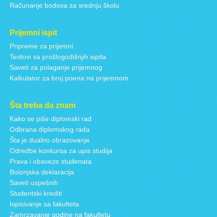
Računanje bodova za srednju školu
Prijemni ispit
Pripreme za prijemni
Testovi sa prošlogodišnjih ispita
Saveti za polaganje prijemnog
Kalkulator za broj poena na prijemnom
Šta treba da znam
Kako se piše diplomski rad
Odbrana diplomskog rada
Šta je dualno obrazovanje
Odredbe konkursa za upis studija
Prava i obaveze studenata
Bolonjska deklaracija
Saveti uspešnih
Studentski krediti
Ispisivanje sa fakulteta
Zamrzavanje godine na fakultetu