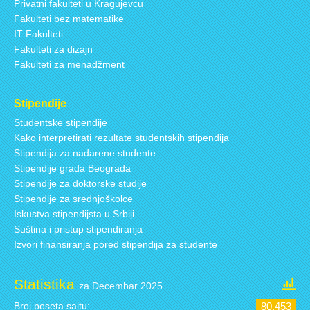
Privatni fakulteti u Kragujevcu
Fakulteti bez matematike
IT Fakulteti
Fakulteti za dizajn
Fakulteti za menadžment
Stipendije
Studentske stipendije
Kako interpretirati rezultate studentskih stipendija
Stipendija za nadarene studente
Stipendije grada Beograda
Stipendije za doktorske studije
Stipendije za srednjoškolce
Iskustva stipendijsta u Srbiji
Suština i pristup stipendiranja
Izvori finansiranja pored stipendija za studente
Statistika
za Decembar 2025.
Broj poseta sajtu:
80.453