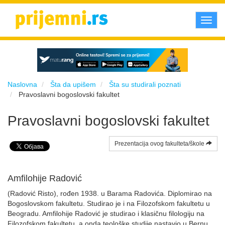
Toggl
navig
Naslovna
Šta da upišem
Šta su studirali poznati
Pravoslavni bogoslovski fakultet
Pravoslavni bogoslovski fakultet
Prezentacija ovog fakulteta/škole
Amfilohije Radović
(Radović Risto), rođen 1938. u Barama Radovića. Diplomirao na
Bogoslovskom fakultetu. Studirao je i na Filozofskom fakultetu u
Beogradu. Amfilohije Radović je studirao i klasičnu filologiju na
Filozofskom fakultetu, a onda teološke studije nastavio u Bernu,