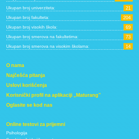
Ukupan broj univerziteta:
21
Ukupan broj fakulteta:
204
Ukupan broj visokih škola:
69
Ukupan broj smerova na fakultetima:
73
Ukupan broj smerova na visokim školama:
14
O nama
Najčešća pitanja
Uslovi korišćenja
Korisnički profil na aplikaciji „Maturang”
Oglasite se kod nas
Online testovi za prijemni
Psihologija