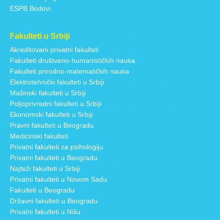
ESPB Bodovi
Fakulteti u Srbiji
Akreditovani privatni fakulteti
Fakulteti društveno-humanističkih nauka
Fakulteti prirodno-matematičkih nauka
Elektrotehnički fakulteti u Srbiji
Mašinski fakulteti u Srbiji
Poljoprivredni fakulteti u Srbiji
Ekonomski fakulteti u Srbiji
Pravni fakulteti u Beogradu
Medicinski fakulteti
Privatni fakulteti za psihologiju
Privatni fakulteti u Beogradu
Najteži fakulteti u Srbiji
Privatni fakulteti u Novom Sadu
Fakulteti u Beogradu
Državni fakulteti u Beogradu
Privatni fakulteti u Nišu