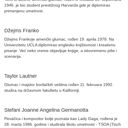
1946. je bio student prestižnog Harvarda gde je diplomirao
primenjenu umetnost.
Džejms Franko
Džejms Frankoje američki glumac, rođen 19. aprila 1978. Na
Univerzitetu UCLA diplomirao englesku književnost i kreativno
pisanje. Već neko vreme objavljuje knjige, a istovremeno piše i
scenarija.
Taylor Lautner
Glumac i majstor borilačkih veština rođen 11. februara 1992.
studira na državnom fakultetu u Kaliforniji.
Stefani Joanne Angelina Germanotta
Pevačica i kompozitor bolje poznata kao Lady Gaga, rođena je
28. marta 1986. godine i studirala školu umetnosti - TSOA (Tisch