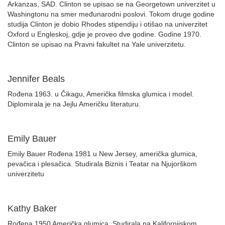
Arkanzas, SAD. Clinton se upisao se na Georgetown univerzitet u
Washingtonu na smer međunarodni poslovi. Tokom druge godine
studija Clinton je dobio Rhodes stipendiju i otišao na univerzitet
Oxford u Engleskoj, gdje je proveo dve godine. Godine 1970.
Clinton se upisao na Pravni fakultet na Yale univerzitetu.
Jennifer Beals
Rođena 1963. u Čikagu, Američka filmska glumica i model.
Diplomirala je na Jejlu Američku literaturu.
Emily Bauer
Emily Bauer Rođena 1981 u New Jersey, američka glumica,
pevačica i plesačica. Studirala Biznis i Teatar na Njujorškom
univerzitetu
Kathy Baker
Rođena 1950 Američka glumica, Studirala na Kalifornijskom