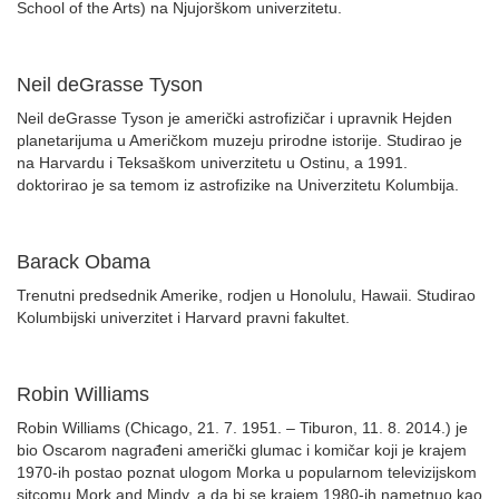
School of the Arts) na Njujorškom univerzitetu.
Neil deGrasse Tyson
Neil deGrasse Tyson je američki astrofizičar i upravnik Hejden
planetarijuma u Američkom muzeju prirodne istorije. Studirao je
na Harvardu i Teksaškom univerzitetu u Ostinu, a 1991.
doktorirao je sa temom iz astrofizike na Univerzitetu Kolumbija.
Barack Obama
Trenutni predsednik Amerike, rodjen u Honolulu, Hawaii. Studirao
Kolumbijski univerzitet i Harvard pravni fakultet.
Robin Williams
Robin Williams (Chicago, 21. 7. 1951. – Tiburon, 11. 8. 2014.) je
bio Oscarom nagrađeni američki glumac i komičar koji je krajem
1970-ih postao poznat ulogom Morka u popularnom televizijskom
sitcomu Mork and Mindy, a da bi se krajem 1980-ih nametnuo kao