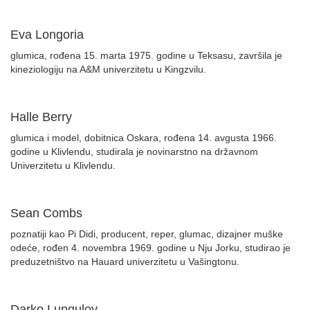
Eva Longoria
glumica, rođena 15. marta 1975. godine u Teksasu, završila je
kineziologiju na A&M univerzitetu u Kingzvilu.
Halle Berry
glumica i model, dobitnica Oskara, rođena 14. avgusta 1966.
godine u Klivlendu, studirala je novinarstno na državnom
Univerzitetu u Klivlendu.
Sean Combs
poznatiji kao Pi Didi, producent, reper, glumac, dizajner muške
odeće, rođen 4. novembra 1969. godine u Nju Jorku, studirao je
preduzetništvo na Hauard univerzitetu u Vašingtonu.
Darko Lungulov