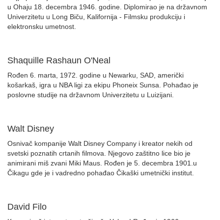
u Ohaju 18. decembra 1946. godine. Diplomirao je na državnom
Univerzitetu u Long Biču, Kalifornija - Filmsku produkciju i
elektronsku umetnost.
Shaquille Rashaun O'Neal
Rođen 6. marta, 1972. godine u Newarku, SAD, američki
košarkaš, igra u NBA ligi za ekipu Phoneix Sunsa. Pohađao je
poslovne studije na državnom Univerzitetu u Luizijani.
Walt Disney
Osnivač kompanije Walt Disney Company i kreator nekih od
svetski poznatih crtanih filmova. Njegovo zaštitno lice bio je
animirani miš zvani Miki Maus. Rođen je 5. decembra 1901.u
Čikagu gde je i vadredno pohađao Čikaški umetnički institut.
David Filo