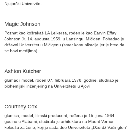
Njujorški Univerzitet.
Magic Johnson
Poznat kao košrakaš LA Lejkersa, rođen je kao Earvin Effay
Johnson Jr. 14. augusta 1959. u Lansingu, Mičigen. Pohađao je
državni Univerzitet u Mičigenu (smer komunikacija jer je hteo da
se bavi medijima).
Ashton Kutcher
glumac i model, rođen 07. februara 1978. godine, studirao je
biohemijski inženjering na Univerzitetu u Ajovi
Courtney Cox
glumica, model, filmski producent, rođena je 15. juna 1964.
godine u Alabami, studirala je arhitekturu na Maunt Vernon
koledžu za žene, koji je sada deo Univerziteta „Džordž Vašington“.