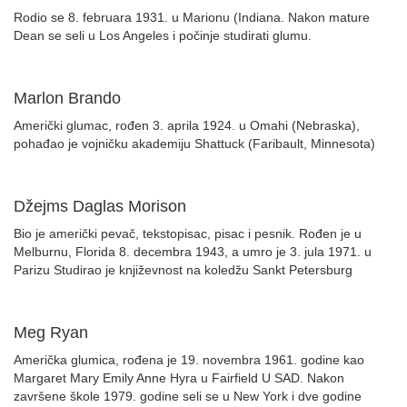
Rodio se 8. februara 1931. u Marionu (Indiana. Nakon mature
Dean se seli u Los Angeles i počinje studirati glumu.
Marlon Brando
Američki glumac, rođen 3. aprila 1924. u Omahi (Nebraska),
pohađao je vojničku akademiju Shattuck (Faribault, Minnesota)
Džejms Daglas Morison
Bio je američki pevač, tekstopisac, pisac i pesnik. Rođen je u
Melburnu, Florida 8. decembra 1943, a umro je 3. jula 1971. u
Parizu Studirao je književnost na koledžu Sankt Petersburg
Meg Ryan
Američka glumica, rođena je 19. novembra 1961. godine kao
Margaret Mary Emily Anne Hyra u Fairfield U SAD. Nakon
završene škole 1979. godine seli se u New York i dve godine