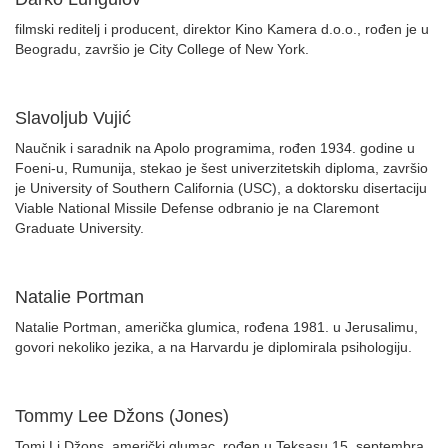
filmski reditelj i producent, direktor Kino Kamera d.o.o., rođen je u
Beogradu, završio je City College of New York.
Slavoljub Vujić
Naučnik i saradnik na Apolo programima, rođen 1934. godine u
Foeni-u, Rumunija, stekao je šest univerzitetskih diploma, završio
je University of Southern California (USC), a doktorsku disertaciju
Viable National Missile Defense odbranio je na Claremont
Graduate University.
Natalie Portman
Natalie Portman, američka glumica, rođena 1981. u Jerusalimu,
govori nekoliko jezika, a na Harvardu je diplomirala psihologiju.
Tommy Lee Džons (Jones)
Tomi Li Džons, američki glumac, rođen u Teksasu 15. septembra