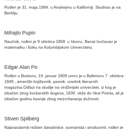
Rođen je 31. maja 1984. u Anahejmu u Kaliforniji. Studirao je na
Berkliju
Mihajlo Pupin
Naučnik, rođen je 9 oktobra 1858. u Idvoru, Banat.Izučavao je
matematku i fiziku na Kolumbijskom Univerzitetu.
Edgar Alan Po
Rođen u Bostonu, 19. januar 1809.umro je u Baltimoru 7. oktobra
1849., američki književnik, pesnik, urednik literarnih
magazina.Odlazi na studije na virdžinijski univerzitet, iz kog je
izbačen zbog kockarskih dugova, 1830. stiže do Vest Pointa, ali je
izbačen godinu kasnije zbog neizvršavanja dužnosti.
Stiven Spilberg
Najpopularniji režiser današnjice, scenarista i producent, rođen je