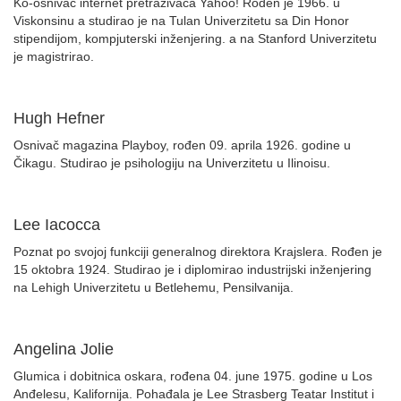
Ko-osnivač internet pretraživača Yahoo! Rođen je 1966. u
Viskonsinu a studirao je na Tulan Univerzitetu sa Din Honor
stipendijom, kompjuterski inženjering. a na Stanford Univerzitetu
je magistrirao.
Hugh Hefner
Osnivač magazina Playboy, rođen 09. aprila 1926. godine u
Čikagu. Studirao je psihologiju na Univerzitetu u Ilinoisu.
Lee Iacocca
Poznat po svojoj funkciji generalnog direktora Krajslera. Rođen je
15 oktobra 1924. Studirao je i diplomirao industrijski inženjering
na Lehigh Univerzitetu u Betlehemu, Pensilvanija.
Angelina Jolie
Glumica i dobitnica oskara, rođena 04. june 1975. godine u Los
Anđelesu, Kalifornija. Pohađala je Lee Strasberg Teatar Institut i