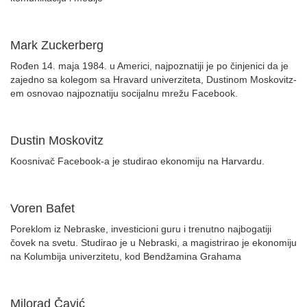
Mark Zuckerberg
Rođen 14. maja 1984. u Americi, najpoznatiji je po činjenici da je
zajedno sa kolegom sa Hravard univerziteta, Dustinom Moskovitz-
em osnovao najpoznatiju socijalnu mrežu Facebook.
Dustin Moskovitz
Koosnivač Facebook-a je studirao ekonomiju na Harvardu.
Voren Bafet
Poreklom iz Nebraske, investicioni guru i trenutno najbogatiji
čovek na svetu. Studirao je u Nebraski, a magistrirao je ekonomiju
na Kolumbija univerzitetu, kod Bendžamina Grahama
Milorad Čavić