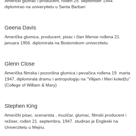
Američki glumac i producent, rođen 25. september 1944.
diplomirao na univeryitetu u Santa Barbari
Geena Davis
Američka glumica, producent, pisac i član Mense rođena 21.
januara 1956. diplomirala na Bostonskom univerzitetu
Glenn Close
Američka filmska i pozorišna glumica i pevačica rođena 19. marta
1947, diplomirala dramu i antropologiju na “Vilijam i Meri koledžu”
(College of William & Mary)
Stephen King
Američki pisac, scenarista , muzičar, glumac, filmski producent i
režiser, rođen 21. septembra, 1947. studirao je Engleski na
Univerzitetu u Mejnu.