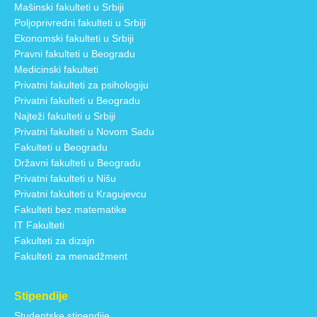
Mašinski fakulteti u Srbiji
Poljoprivredni fakulteti u Srbiji
Ekonomski fakulteti u Srbiji
Pravni fakulteti u Beogradu
Medicinski fakulteti
Privatni fakulteti za psihologiju
Privatni fakulteti u Beogradu
Najteži fakulteti u Srbiji
Privatni fakulteti u Novom Sadu
Fakulteti u Beogradu
Državni fakulteti u Beogradu
Privatni fakulteti u Nišu
Privatni fakulteti u Kragujevcu
Fakulteti bez matematike
IT Fakulteti
Fakulteti za dizajn
Fakulteti za menadžment
Stipendije
Studentske stipendije