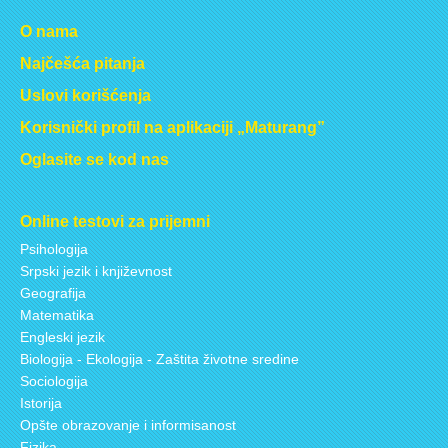
O nama
Najčešća pitanja
Uslovi korišćenja
Korisnički profil na aplikaciji „Maturang”
Oglasite se kod nas
Online testovi za prijemni
Psihologija
Srpski jezik i književnost
Geografija
Matematika
Engleski jezik
Biologija - Ekologija - Zaštita životne sredine
Sociologija
Istorija
Opšte obrazovanje i informisanost
Fizika