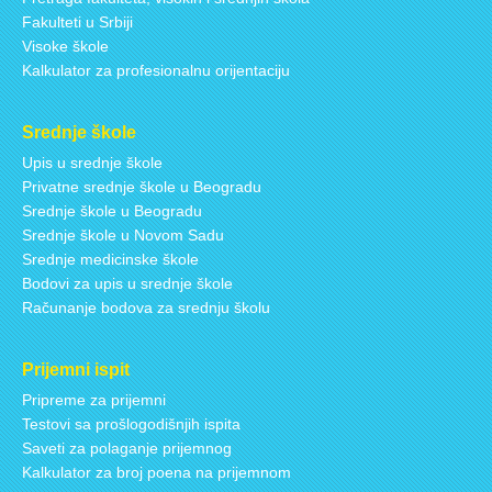
Fakulteti u Srbiji
Visoke škole
Kalkulator za profesionalnu orijentaciju
Srednje škole
Upis u srednje škole
Privatne srednje škole u Beogradu
Srednje škole u Beogradu
Srednje škole u Novom Sadu
Srednje medicinske škole
Bodovi za upis u srednje škole
Računanje bodova za srednju školu
Prijemni ispit
Pripreme za prijemni
Testovi sa prošlogodišnjih ispita
Saveti za polaganje prijemnog
Kalkulator za broj poena na prijemnom