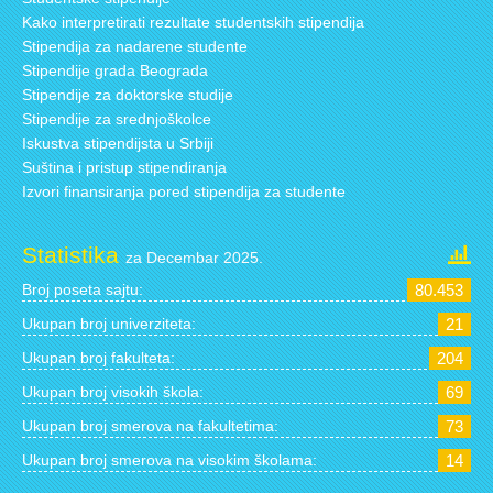
Kako interpretirati rezultate studentskih stipendija
Stipendija za nadarene studente
Stipendije grada Beograda
Stipendije za doktorske studije
Stipendije za srednjoškolce
Iskustva stipendijsta u Srbiji
Suština i pristup stipendiranja
Izvori finansiranja pored stipendija za studente
Statistika
za Decembar 2025.
Broj poseta sajtu:
80.453
Ukupan broj univerziteta:
21
Ukupan broj fakulteta:
204
Ukupan broj visokih škola:
69
Ukupan broj smerova na fakultetima:
73
Ukupan broj smerova na visokim školama:
14