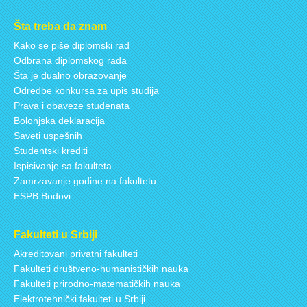
Šta treba da znam
Kako se piše diplomski rad
Odbrana diplomskog rada
Šta je dualno obrazovanje
Odredbe konkursa za upis studija
Prava i obaveze studenata
Bolonjska deklaracija
Saveti uspešnih
Studentski krediti
Ispisivanje sa fakulteta
Zamrzavanje godine na fakultetu
ESPB Bodovi
Fakulteti u Srbiji
Akreditovani privatni fakulteti
Fakulteti društveno-humanističkih nauka
Fakulteti prirodno-matematičkih nauka
Elektrotehnički fakulteti u Srbiji