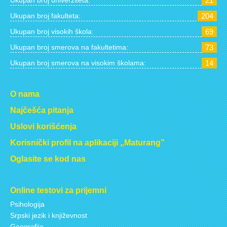
21
Ukupan broj fakulteta:
204
Ukupan broj visokih škola:
69
Ukupan broj smerova na fakultetima:
73
Ukupan broj smerova na visokim školama:
14
O nama
Najčešća pitanja
Uslovi korišćenja
Korisnički profil na aplikaciji „Maturang”
Oglasite se kod nas
Online testovi za prijemni
Psihologija
Srpski jezik i književnost
Geografija