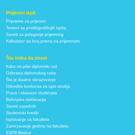
Prijemni ispit
Pripreme za prijemni
Testovi sa prošlogodišnjih ispita
Saveti za polaganje prijemnog
Kalkulator za broj poena na prijemnom
Šta treba da znam
Kako se piše diplomski rad
Odbrana diplomskog rada
Šta je dualno obrazovanje
Odredbe konkursa za upis studija
Prava i obaveze studenata
Bolonjska deklaracija
Saveti uspešnih
Studentski krediti
Ispisivanje sa fakulteta
Zamrzavanje godine na fakultetu
ESPB Bodovi