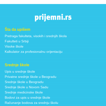
Šta da upišem
Pretraga fakulteta, visokih i srednjih škola
Fakulteti u Srbiji
Visoke škole
Kalkulator za profesionalnu orijentaciju
Srednje škole
Upis u srednje škole
Privatne srednje škole u Beogradu
Srednje škole u Beogradu
Srednje škole u Novom Sadu
Srednje medicinske škole
Bodovi za upis u srednje škole
Računanje bodova za srednju školu