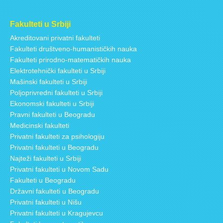
Fakulteti u Srbiji
Akreditovani privatni fakulteti
Fakulteti društveno-humanističkih nauka
Fakulteti prirodno-matematičkih nauka
Elektrotehnički fakulteti u Srbiji
Mašinski fakulteti u Srbiji
Poljoprivredni fakulteti u Srbiji
Ekonomski fakulteti u Srbiji
Pravni fakulteti u Beogradu
Medicinski fakulteti
Privatni fakulteti za psihologiju
Privatni fakulteti u Beogradu
Najteži fakulteti u Srbiji
Privatni fakulteti u Novom Sadu
Fakulteti u Beogradu
Državni fakulteti u Beogradu
Privatni fakulteti u Nišu
Privatni fakulteti u Kragujevcu