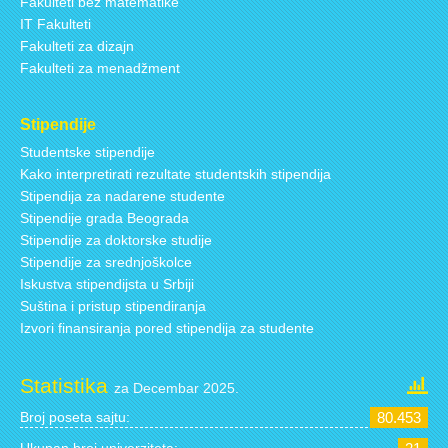
Fakulteti bez matematike
IT Fakulteti
Fakulteti za dizajn
Fakulteti za menadžment
Stipendije
Studentske stipendije
Kako interpretirati rezultate studentskih stipendija
Stipendija za nadarene studente
Stipendije grada Beograda
Stipendije za doktorske studije
Stipendije za srednjoškolce
Iskustva stipendijsta u Srbiji
Suština i pristup stipendiranja
Izvori finansiranja pored stipendija za studente
Statistika
za Decembar 2025.
Broj poseta sajtu:
80.453
Ukupan broj univerziteta: