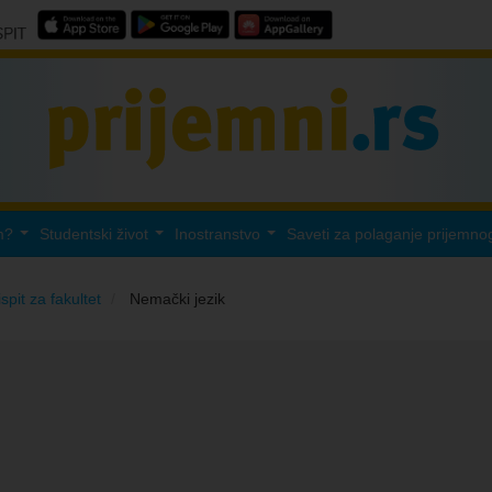
m?
Studentski život
Inostranstvo
Saveti za polaganje prijemno
...
...
...
ispit za fakultet
Nemački jezik