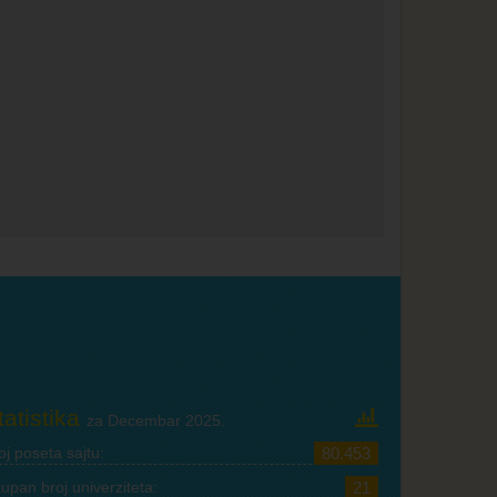
tatistika
za Decembar 2025.
oj poseta sajtu:
80.453
upan broj univerziteta:
21