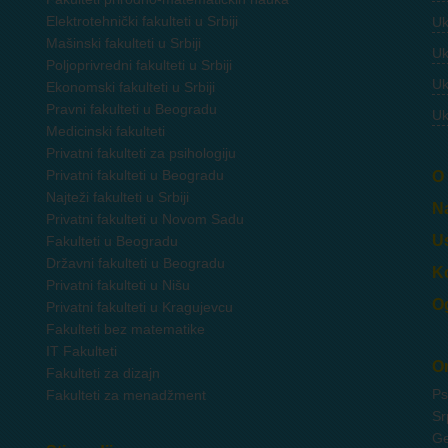
Elektrotehnički fakulteti u Srbiji
Uk
Mašinski fakulteti u Srbiji
Uk
Poljoprivredni fakulteti u Srbiji
Uk
Ekonomski fakulteti u Srbiji
Pravni fakulteti u Beogradu
Uk
Medicinski fakulteti
Privatni fakulteti za psihologiju
Privatni fakulteti u Beogradu
O
Najteži fakulteti u Srbiji
Na
Privatni fakulteti u Novom Sadu
Us
Fakulteti u Beogradu
Državni fakulteti u Beogradu
Ko
Privatni fakulteti u Nišu
Og
Privatni fakulteti u Kragujevcu
Fakulteti bez matematike
IT Fakulteti
On
Fakulteti za dizajn
Ps
Fakulteti za menadžment
Sr
Ge