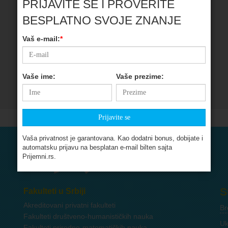
PRIJAVITE SE I PROVERITE
BESPLATNO SVOJE ZNANJE
Vaš e-mail:
*
Vaše ime:
Vaše prezime:
Vaša privatnost je garantovana. Kao dodatni bonus, dobijate i
automatsku prijavu na besplatan e-mail bilten sajta
Prijemni.rs.
S
Fakulteti u Srbiji
Akreditovani privatni fakulteti
Br
Fakulteti društveno-humanističkih nauka
Uk
Fakulteti prirodno-matematičkih nauka