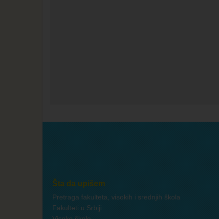
Šta da upišem
Pretraga fakulteta, visokih i srednjih škola
Fakulteti u Srbiji
Visoke škole