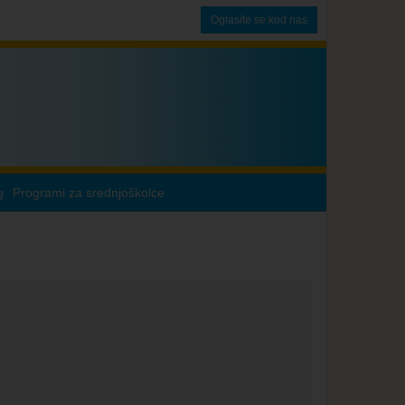
Oglasite se kod nas
g
Programi za srednjoškolce