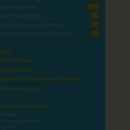
upan broj fakulteta:
204
upan broj visokih škola:
69
upan broj smerova na fakultetima:
73
upan broj smerova na visokim školama:
14
 nama
jčešća pitanja
lovi korišćenja
risnički profil na aplikaciji „Maturang”
lasite se kod nas
line testovi za prijemni
ihologija
pski jezik i književnost
ografija