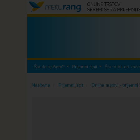
Šta da upišem?
Prijemni ispit
Šta treba da zna
...
...
Naslovna
Prijemni ispit
Online testovi - prijemni 