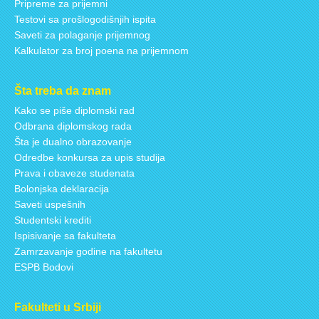
Pripreme za prijemni
Testovi sa prošlogodišnjih ispita
Saveti za polaganje prijemnog
Kalkulator za broj poena na prijemnom
Šta treba da znam
Kako se piše diplomski rad
Odbrana diplomskog rada
Šta je dualno obrazovanje
Odredbe konkursa za upis studija
Prava i obaveze studenata
Bolonjska deklaracija
Saveti uspešnih
Studentski krediti
Ispisivanje sa fakulteta
Zamrzavanje godine na fakultetu
ESPB Bodovi
Fakulteti u Srbiji