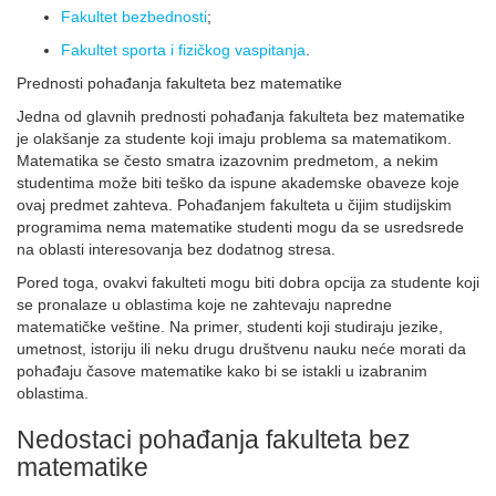
Fakultet bezbednosti
;
Fakultet sporta i fizičkog vaspitanja
.
Prednosti pohađanja fakulteta bez matematike
Jedna od glavnih prednosti pohađanja fakulteta bez matematike
je olakšanje za studente koji imaju problema sa matematikom.
Matematika se često smatra izazovnim predmetom, a nekim
studentima može biti teško da ispune akademske obaveze koje
ovaj predmet zahteva. Pohađanjem fakulteta u čijim studijskim
programima nema matematike studenti mogu da se usredsrede
na oblasti interesovanja bez dodatnog stresa.
Pored toga, ovakvi fakulteti mogu biti dobra opcija za studente koji
se pronalaze u oblastima koje ne zahtevaju napredne
matematičke veštine. Na primer, studenti koji studiraju jezike,
umetnost, istoriju ili neku drugu društvenu nauku neće morati da
pohađaju časove matematike kako bi se istakli u izabranim
oblastima.
Nedostaci pohađanja fakulteta bez
matematike