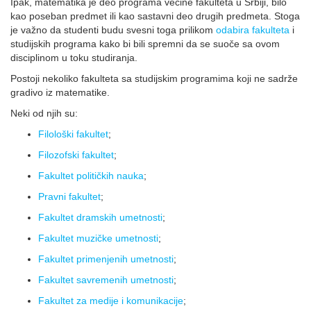
Ipak, matematika je deo programa većine fakulteta u Srbiji, bilo
kao poseban predmet ili kao sastavni deo drugih predmeta. Stoga
je važno da studenti budu svesni toga prilikom
odabira fakulteta
i
studijskih programa kako bi bili spremni da se suoče sa ovom
disciplinom u toku studiranja.
Postoji nekoliko fakulteta sa studijskim programima koji ne sadrže
gradivo iz matematike.
Neki od njih su:
Filološki fakultet
;
Filozofski fakultet
;
Fakultet političkih nauka
;
Pravni fakultet
;
Fakultet dramskih umetnosti
;
Fakultet muzičke umetnosti
;
Fakultet primenjenih umetnosti
;
Fakultet savremenih umetnosti
;
Fakultet za medije i komunikacije
;