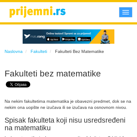
Toggl
navig
Naslovna
Fakulteti
Fakulteti Bez Matematike
Fakulteti bez matematike
Na nekim fakultetima matematika je obavezni predmet, dok se na
nekim ona uopšte ne izučava ili se izučava na osnovnom nivou.
Spisak fakulteta koji nisu usredsređeni
na matematiku