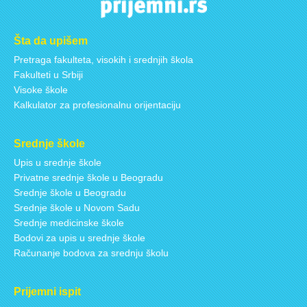
Šta da upišem
Pretraga fakulteta, visokih i srednjih škola
Fakulteti u Srbiji
Visoke škole
Kalkulator za profesionalnu orijentaciju
Srednje škole
Upis u srednje škole
Privatne srednje škole u Beogradu
Srednje škole u Beogradu
Srednje škole u Novom Sadu
Srednje medicinske škole
Bodovi za upis u srednje škole
Računanje bodova za srednju školu
Prijemni ispit