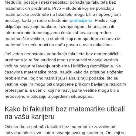
Međutim, postoje i neki nedostaci pohađanja fakulteta bez
matematičkih predmeta. Prvo – studenti koji ne pohađaju
matematičke predmete na fakultetu mogu biti u nepovoljnom
položaju kada je reč o određenim
profesijama
. Poslovi koji
uključuju bavljenje naukom, inženjeringom, finansijama ili
informacionim tehnologijama često zahtevaju napredne
matematičke veštine, a studenti koji nemaju dobru osnovu iz
matematike neće moći da nađu posao u ovim oblastima.
Još jedan nedostatak pohađanja fakulteta bez matematičkih
predmeta je to što studenti mogu propustiti sticanje vrednih
veština poput rešavanja problema i kritičkog razmišljanja. Na
časovima matematike mogu naučiti kako da pristupe složenim
problemima, logično razmišljaju i analiziraju podatke, što su
veštine koje im mogu biti dragocene prilikom bavljenja različitim
profesijama, a učenici koji ne razvijaju te veštine mogu biti u
nepovoljnom položaju u pojedinim situacijama.
Kako bi fakulteti bez matematike uticali
na vašu karijeru
Odluka da se pohađa fakultet bez matematike zavisiće od
individualnih ciljeva i interesovanja svakog studenta. Oni koji su