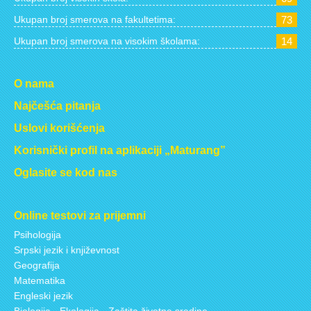
Ukupan broj smerova na fakultetima:
73
Ukupan broj smerova na visokim školama:
14
O nama
Najčešća pitanja
Uslovi korišćenja
Korisnički profil na aplikaciji „Maturang”
Oglasite se kod nas
Online testovi za prijemni
Psihologija
Srpski jezik i književnost
Geografija
Matematika
Engleski jezik
Biologija - Ekologija - Zaštita životne sredine