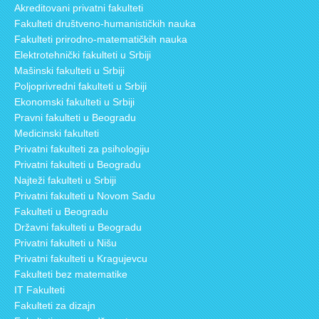
Akreditovani privatni fakulteti
Fakulteti društveno-humanističkih nauka
Fakulteti prirodno-matematičkih nauka
Elektrotehnički fakulteti u Srbiji
Mašinski fakulteti u Srbiji
Poljoprivredni fakulteti u Srbiji
Ekonomski fakulteti u Srbiji
Pravni fakulteti u Beogradu
Medicinski fakulteti
Privatni fakulteti za psihologiju
Privatni fakulteti u Beogradu
Najteži fakulteti u Srbiji
Privatni fakulteti u Novom Sadu
Fakulteti u Beogradu
Državni fakulteti u Beogradu
Privatni fakulteti u Nišu
Privatni fakulteti u Kragujevcu
Fakulteti bez matematike
IT Fakulteti
Fakulteti za dizajn