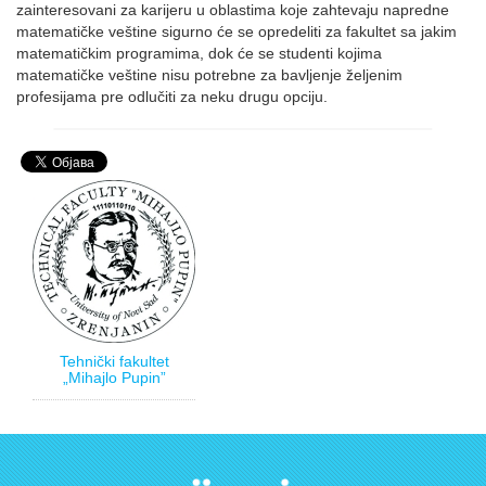
zainteresovani za karijeru u oblastima koje zahtevaju napredne
matematičke veštine sigurno će se opredeliti za fakultet sa jakim
matematičkim programima, dok će se studenti kojima
matematičke veštine nisu potrebne za bavljenje željenim
profesijama pre odlučiti za neku drugu opciju.
Tehnički fakultet
„Mihajlo Pupin”