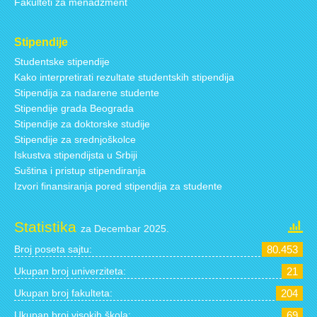
Fakulteti za menadžment
Stipendije
Studentske stipendije
Kako interpretirati rezultate studentskih stipendija
Stipendija za nadarene studente
Stipendije grada Beograda
Stipendije za doktorske studije
Stipendije za srednjoškolce
Iskustva stipendijsta u Srbiji
Suština i pristup stipendiranja
Izvori finansiranja pored stipendija za studente
Statistika
za Decembar 2025.
Broj poseta sajtu:
80.453
Ukupan broj univerziteta:
21
Ukupan broj fakulteta:
204
Ukupan broj visokih škola:
69