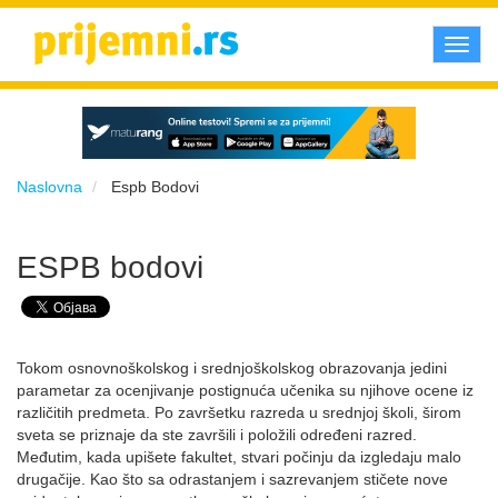
Toggl
navig
Naslovna
Espb Bodovi
ESPB bodovi
Tokom osnovnoškolskog i srednjoškolskog obrazovanja jedini
parametar za ocenjivanje postignuća učenika su njihove ocene iz
različitih predmeta. Po završetku razreda u srednjoj školi, širom
sveta se priznaje da ste završili i položili određeni razred.
Međutim, kada upišete fakultet, stvari počinju da izgledaju malo
drugačije. Kao što sa odrastanjem i sazrevanjem stičete nove