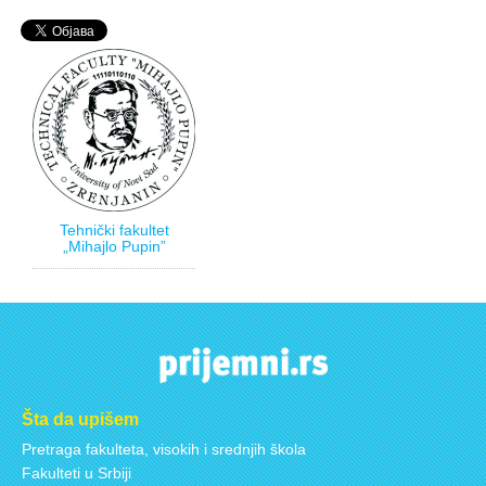
Tehnički fakultet
„Mihajlo Pupin”
Šta da upišem
Pretraga fakulteta, visokih i srednjih škola
Fakulteti u Srbiji