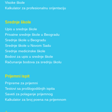
Visoke škole
Kalkulator za profesionalnu orijentaciju
Srednje škole
Upis u srednje škole
Privatne srednje škole u Beogradu
Srednje škole u Beogradu
Srednje škole u Novom Sadu
Srednje medicinske škole
Bodovi za upis u srednje škole
Računanje bodova za srednju školu
Prijemni ispit
Pripreme za prijemni
Testovi sa prošlogodišnjih ispita
Saveti za polaganje prijemnog
Kalkulator za broj poena na prijemnom