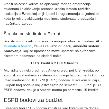
krediti najčešće koriste za opisivanje radnog opterećenja
studenata i olakšavanje prenosa kredita između različitih
institucija u Evropskoj uniji. I jedni i drugi smatraju se jednakim
kada je reč o olakšavanju mobilnosti studenata, predavača i
naučnika u Evropi.
Šta ako ne studirate u Evropi
Sve što smo naveli odnosi se na evropski obrazovni sistem. Ako
studirate u Americi
, za vas će važiti drugačiji,
američki sistem
bodovanja
, koji se uprošćeno može uporediti sa evropskim
sistemom bodovanja na sledeći način:
1 U.S. kredit = 2 ECTS kredita
Ako vidite da neki predmet u Americi vredi pet U.S. kredita, po
evropskom standardu i sistemu bodovanja taj predmet bi kod nas
imao vrednost od 10 ESPB (ECTS) bodova. U svakom slučaju,
ukupan broj bodova koji ostvarujete po semestru u Evropi je 30
ESPB bodova, dok je u Americi norma po semestru 15 kredita.
ESPB bodovi za budžet
Određeni broj ESPB bodova koristi se kao kriterijum za dodelu