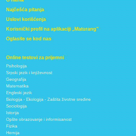
Najčešća pitanja
Uslovi korišćenja
Korisnički profil na aplikaciji „Maturang”
Oglasite se kod nas
Online testovi za prijemni
Psihologija
Srpski jezik i književnost
Geografija
Matematika
Engleski jezik
Biologija - Ekologija - Zaštita životne sredine
Sociologija
Istorija
Opšte obrazovanje i informisanost
Fizika
Hemija