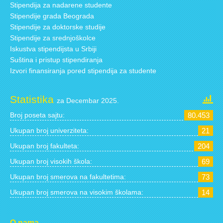
Stipendija za nadarene studente
Stipendije grada Beograda
Stipendije za doktorske studije
Stipendije za srednjoškolce
Iskustva stipendijsta u Srbiji
Suština i pristup stipendiranja
Izvori finansiranja pored stipendija za studente
Statistika
za Decembar 2025.
Broj poseta sajtu:
80.453
Ukupan broj univerziteta:
21
Ukupan broj fakulteta:
204
Ukupan broj visokih škola:
69
Ukupan broj smerova na fakultetima:
73
Ukupan broj smerova na visokim školama:
14
O nama