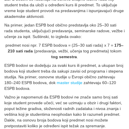
student treba da uloži u određeni kurs ili predmet. To uključuje
vreme koje student provodi na predavanjima i ispunjavajući druge
akademske aktivnosti.
Na primer, jedan ESPB bod obično predstavlja oko 25–30 sati
rada studenta, uključujući predavanja, seminarske radove, vežbe i
učenje za ispit. Suštinski, to izgleda ovako:
predmet nosi npr. 7 ESPB bodova = (25–30 sati rada) x 7 =
175–
210 sati rada
(predavanja, vežbi, učenja tog predmeta) tokom
tog semestra
.
ESPB bodovi se dodeljuju za svaki kurs ili predmet, a ukupan broj
bodova koji student treba da sakupi zavisi od programa i stepena
studija. Na primer, osnovne studije u Evropi obično zahtevaju
180–240 ESPB bodova, dok
master studije
zahtevaju 60–120
ESPB bodova.
Važno je napomenuti da ESPB bodovi ne znače samo broj sati
koje student provede učeći, već se uzimaju u obzir i drugi faktori,
poput težine gradiva, složenosti radnih zadataka i nivoa znanja i
veština koji je studentima neophodan kako bi razumeli predmet.
Dakle, na osnovu broja bodova koji predmet nosi možete
pretpostaviti koliko je određeni ispit težak za spremanje.