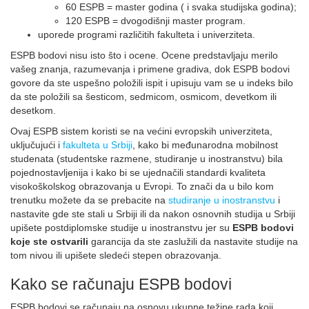
60 ESPB = master godina ( i svaka studijska godina);
120 ESPB = dvogodišnji master program.
uporede programi različitih fakulteta i univerziteta.
ESPB bodovi nisu isto što i ocene. Ocene predstavljaju merilo
vašeg znanja, razumevanja i primene gradiva, dok ESPB bodovi
govore da ste uspešno položili ispit i upisuju vam se u indeks bilo
da ste položili sa šesticom, sedmicom, osmicom, devetkom ili
desetkom.
Ovaj ESPB sistem koristi se na većini evropskih univerziteta,
uključujući i
fakulteta u Srbiji
, kako bi međunarodna mobilnost
studenata (studentske razmene, studiranje u inostranstvu) bila
pojednostavljenija i kako bi se ujednačili standardi kvaliteta
visokoškolskog obrazovanja u Evropi. To znači da u bilo kom
trenutku možete da se prebacite na
studiranje u inostranstvu
i
nastavite gde ste stali u Srbiji ili da nakon osnovnih studija u Srbiji
upišete postdiplomske studije u inostranstvu jer su
ESPB bodovi
koje ste ostvarili
garancija da ste zaslužili da nastavite studije na
tom nivou ili upišete sledeći stepen obrazovanja.
Kako se računaju ESPB bodovi
ESPB bodovi se računaju na osnovu ukupne težine rada koji