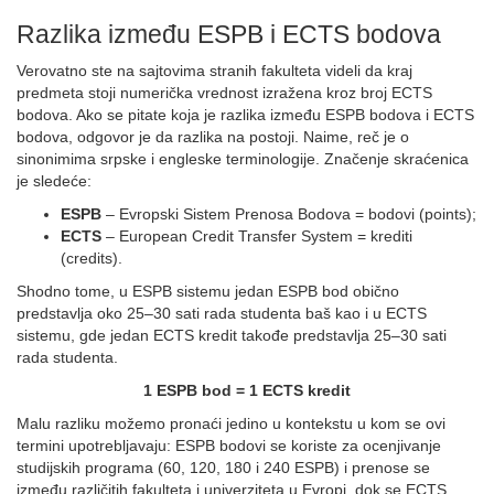
Razlika između ESPB i ECTS bodova
Verovatno ste na sajtovima stranih fakulteta videli da kraj
predmeta stoji numerička vrednost izražena kroz broj ECTS
bodova. Ako se pitate koja je razlika između ESPB bodova i ECTS
bodova, odgovor je da razlika na postoji. Naime, reč je o
sinonimima srpske i engleske terminologije. Značenje skraćenica
je sledeće:
ESPB
– Evropski Sistem Prenosa Bodova = bodovi (points);
ECTS
– European Credit Transfer System = krediti
(credits).
Shodno tome, u ESPB sistemu jedan ESPB bod obično
predstavlja oko 25–30 sati rada studenta baš kao i u ECTS
sistemu, gde jedan ECTS kredit takođe predstavlja 25–30 sati
rada studenta.
1 ESPB bod = 1 ECTS kredit
Malu razliku možemo pronaći jedino u kontekstu u kom se ovi
termini upotrebljavaju: ESPB bodovi se koriste za ocenjivanje
studijskih programa (60, 120, 180 i 240 ESPB) i prenose se
između različitih fakulteta i univerziteta u Evropi, dok se ECTS