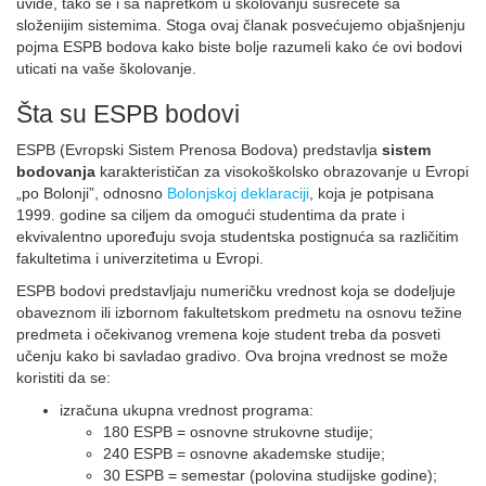
uvide, tako se i sa napretkom u školovanju susrećete sa
složenijim sistemima. Stoga ovaj članak posvećujemo objašnjenju
pojma ESPB bodova kako biste bolje razumeli kako će ovi bodovi
uticati na vaše školovanje.
Šta su ESPB bodovi
ESPB (Evropski Sistem Prenosa Bodova) predstavlja
sistem
bodovanja
karakterističan za visokoškolsko obrazovanje u Evropi
„po Bolonji”, odnosno
Bolonjskoj deklaraciji
, koja je potpisana
1999. godine sa ciljem da omogući studentima da prate i
ekvivalentno upoređuju svoja studentska postignuća sa različitim
fakultetima i univerzitetima u Evropi.
ESPB bodovi predstavljaju numeričku vrednost koja se dodeljuje
obaveznom ili izbornom fakultetskom predmetu na osnovu težine
predmeta i očekivanog vremena koje student treba da posveti
učenju kako bi savladao gradivo. Ova brojna vrednost se može
koristiti da se:
izračuna ukupna vrednost programa:
180 ESPB = osnovne strukovne studije;
240 ESPB = osnovne akademske studije;
30 ESPB = semestar (polovina studijske godine);