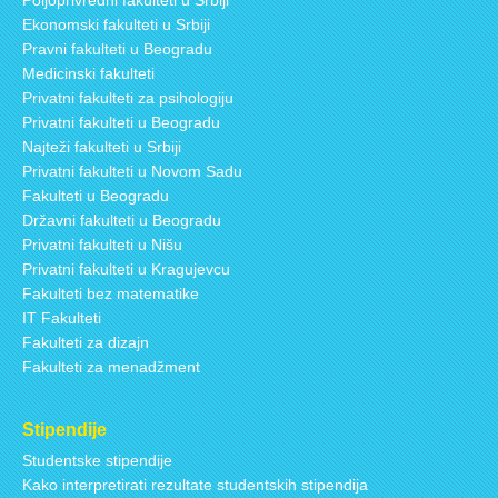
Ekonomski fakulteti u Srbiji
Pravni fakulteti u Beogradu
Medicinski fakulteti
Privatni fakulteti za psihologiju
Privatni fakulteti u Beogradu
Najteži fakulteti u Srbiji
Privatni fakulteti u Novom Sadu
Fakulteti u Beogradu
Državni fakulteti u Beogradu
Privatni fakulteti u Nišu
Privatni fakulteti u Kragujevcu
Fakulteti bez matematike
IT Fakulteti
Fakulteti za dizajn
Fakulteti za menadžment
Stipendije
Studentske stipendije
Kako interpretirati rezultate studentskih stipendija