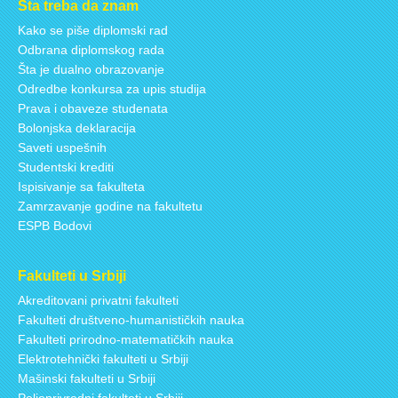
Šta treba da znam
Kako se piše diplomski rad
Odbrana diplomskog rada
Šta je dualno obrazovanje
Odredbe konkursa za upis studija
Prava i obaveze studenata
Bolonjska deklaracija
Saveti uspešnih
Studentski krediti
Ispisivanje sa fakulteta
Zamrzavanje godine na fakultetu
ESPB Bodovi
Fakulteti u Srbiji
Akreditovani privatni fakulteti
Fakulteti društveno-humanističkih nauka
Fakulteti prirodno-matematičkih nauka
Elektrotehnički fakulteti u Srbiji
Mašinski fakulteti u Srbiji
Poljoprivredni fakulteti u Srbiji