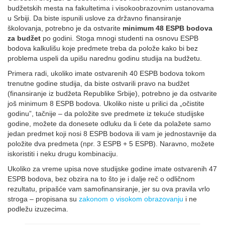
budžetskih mesta na fakultetima i visokoobrazovnim ustanovama
u Srbiji. Da biste ispunili uslove za državno finansiranje
školovanja, potrebno je da ostvarite
minimum 48 ESPB bodova
za budžet
po godini. Stoga mnogi studenti na osnovu ESPB
bodova kalkulišu koje predmete treba da polože kako bi bez
problema uspeli da upišu narednu godinu studija na budžetu.
Primera radi, ukoliko imate ostvarenih 40 ESPB bodova tokom
trenutne godine studija, da biste ostvarili pravo na budžet
(finansiranje iz budžeta Republike Srbije), potrebno je da ostvarite
još minimum 8 ESPB bodova. Ukoliko niste u prilici da „očistite
godinu”, tačnije – da položite sve predmete iz tekuće studijske
godine, možete da donesete odluku da li ćete da polažete samo
jedan predmet koji nosi 8 ESPB bodova ili vam je jednostavnije da
položite dva predmeta (npr. 3 ESPB + 5 ESPB). Naravno, možete
iskoristiti i neku drugu kombinaciju.
Ukoliko za vreme upisa nove studijske godine imate ostvarenih 47
ESPB bodova, bez obzira na to što je i dalje reč o odličnom
rezultatu, pripašće vam samofinansiranje, jer su ova pravila vrlo
stroga – propisana su
zakonom o visokom obrazovanju
i ne
podležu izuzecima.