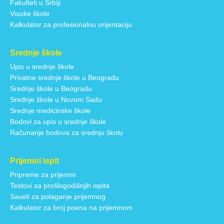
Fakulteti u Srbiji
Visoke škole
Kalkulator za profesionalnu orijentaciju
Srednje škole
Upis u srednje škole
Privatne srednje škole u Beogradu
Srednje škole u Beogradu
Srednje škole u Novom Sadu
Srednje medicinske škole
Bodovi za upis u srednje škole
Računanje bodova za srednju školu
Prijemni ispit
Pripreme za prijemni
Testovi sa prošlogodišnjih ispita
Saveti za polaganje prijemnog
Kalkulator za broj poena na prijemnom