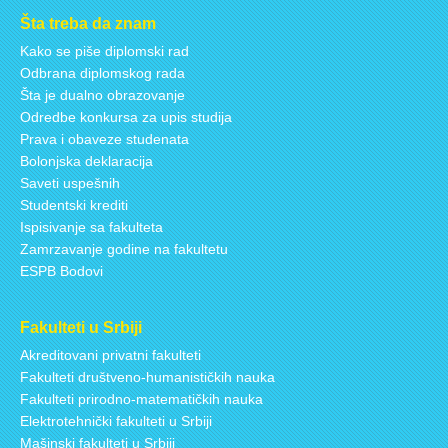
Šta treba da znam
Kako se piše diplomski rad
Odbrana diplomskog rada
Šta je dualno obrazovanje
Odredbe konkursa za upis studija
Prava i obaveze studenata
Bolonjska deklaracija
Saveti uspešnih
Studentski krediti
Ispisivanje sa fakulteta
Zamrzavanje godine na fakultetu
ESPB Bodovi
Fakulteti u Srbiji
Akreditovani privatni fakulteti
Fakulteti društveno-humanističkih nauka
Fakulteti prirodno-matematičkih nauka
Elektrotehnički fakulteti u Srbiji
Mašinski fakulteti u Srbiji