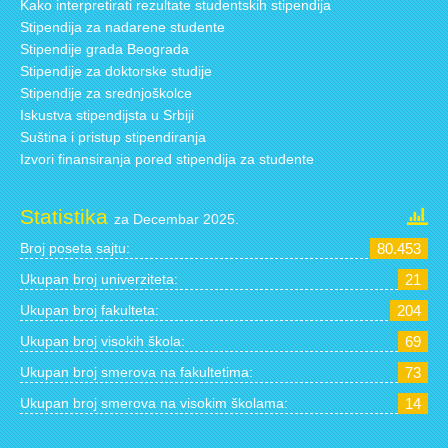
Kako interpretirati rezultate studentskih stipendija
Stipendija za nadarene studente
Stipendije grada Beograda
Stipendije za doktorske studije
Stipendije za srednjoškolce
Iskustva stipendijsta u Srbiji
Suština i pristup stipendiranja
Izvori finansiranja pored stipendija za studente
Statistika
za Decembar 2025.
Broj poseta sajtu:
80.453
Ukupan broj univerziteta:
21
Ukupan broj fakulteta:
204
Ukupan broj visokih škola:
69
Ukupan broj smerova na fakultetima:
73
Ukupan broj smerova na visokim školama:
14