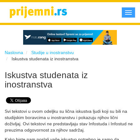
Toggl
navig
Naslovna
Studije u inostranstvu
Iskustva studenata iz inostranstva
Iskustva studenata iz
inostranstva
Svi tekstovi u ovom odeljku su lična iskustva ljudi koji su bili na
studijskim boravcima u inostranstvu i pokazuju njihov lični
doživljaj. Ovi tekstovi ne predstavljaju stav Infostuda i Infostud ne
preuzima odgovornost za njihov sadržaj.
Kako biste nam poslali vaše iskustvo potrebno je samo da