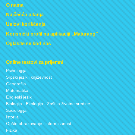
O nama
Najčešća pitanja
Uslovi korišćenja
Korisnički profil na aplikaciji „Maturang”
Oglasite se kod nas
Online testovi za prijemni
Psihologija
Srpski jezik i književnost
Geografija
Matematika
Engleski jezik
Biologija - Ekologija - Zaštita životne sredine
Sociologija
Istorija
Opšte obrazovanje i informisanost
Fizika