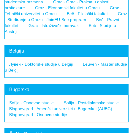
studentska razmena
Grac - Grac - Praksa u oblasti
arhitekture
Graz - Ekonomski fakultet u Gracu
Grac -
Tehnički univerzitet u Gracu
Beč - Filološki fakultet
Graz
- Studiranje u Grazu - JoinEU-See program
Beč - Pravni
fakultet
Grac - Istraživački boravak
Beč - Studije u
Austriji
Belgija
Лувен - Doktorske studije u Belgiji
Leuven - Master studije
u Belgiji
Bugarska
Sofija - Osnovne studije
Sofija - Postdiplomske studije
Blagoevgrad - Američki univerzitet u Bugarskoj (AUBG)
Blagoevgrad - Osnovne studije