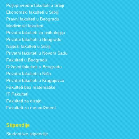
Poljoprivredni fakulteti u Srbiji
Ekonomski fakulteti u Srbiji
Pravni fakulteti u Beogradu
Medicinski fakulteti
Privatni fakulteti za psihologiju
Privatni fakulteti u Beogradu
Najteži fakulteti u Srbiji
Privatni fakulteti u Novom Sadu
Fakulteti u Beogradu
Državni fakulteti u Beogradu
Privatni fakulteti u Nišu
Privatni fakulteti u Kragujevcu
Fakulteti bez matematike
IT Fakulteti
Fakulteti za dizajn
Fakulteti za menadžment
Stipendije
Studentske stipendije