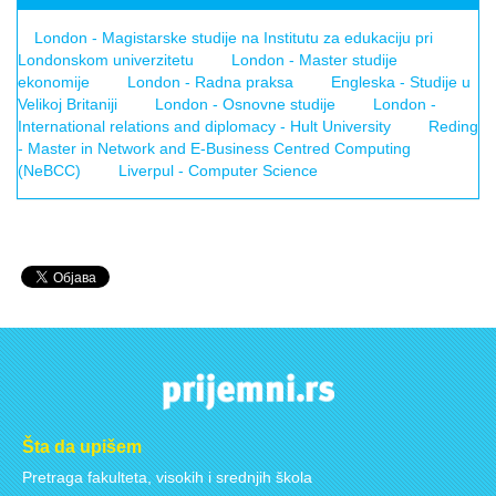
London - Magistarske studije na Institutu za edukaciju pri
Londonskom univerzitetu
London - Master studije
ekonomije
London - Radna praksa
Engleska - Studije u
Velikoj Britaniji
London - Osnovne studije
London -
International relations and diplomacy - Hult University
Reding
- Master in Network and E-Business Centred Computing
(NeBCC)
Liverpul - Computer Science
Šta da upišem
Pretraga fakulteta, visokih i srednjih škola