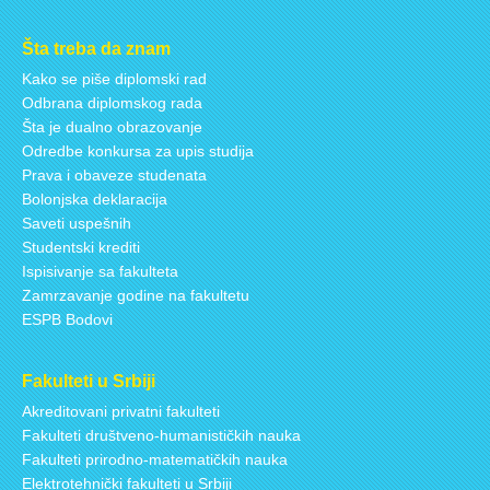
Šta treba da znam
Kako se piše diplomski rad
Odbrana diplomskog rada
Šta je dualno obrazovanje
Odredbe konkursa za upis studija
Prava i obaveze studenata
Bolonjska deklaracija
Saveti uspešnih
Studentski krediti
Ispisivanje sa fakulteta
Zamrzavanje godine na fakultetu
ESPB Bodovi
Fakulteti u Srbiji
Akreditovani privatni fakulteti
Fakulteti društveno-humanističkih nauka
Fakulteti prirodno-matematičkih nauka
Elektrotehnički fakulteti u Srbiji