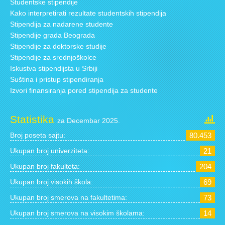
Studentske stipendije
Kako interpretirati rezultate studentskih stipendija
Stipendija za nadarene studente
Stipendije grada Beograda
Stipendije za doktorske studije
Stipendije za srednjoškolce
Iskustva stipendijsta u Srbiji
Suština i pristup stipendiranja
Izvori finansiranja pored stipendija za studente
Statistika
za Decembar 2025.
Broj poseta sajtu:
80.453
Ukupan broj univerziteta:
21
Ukupan broj fakulteta:
204
Ukupan broj visokih škola:
69
Ukupan broj smerova na fakultetima:
73
Ukupan broj smerova na visokim školama:
14