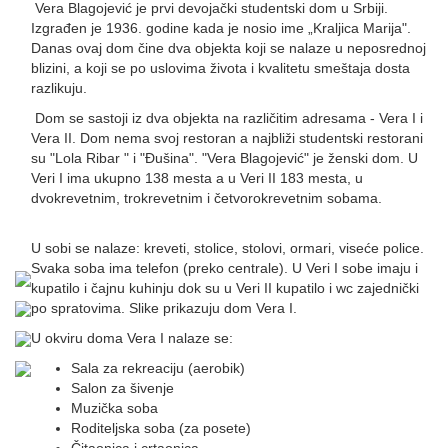
Vera Blagojević je prvi devojački studentski dom u Srbiji.
Izgrađen je 1936. godine kada je nosio ime „Kraljica Marija".
Danas ovaj dom čine dva objekta koji se nalaze u neposrednoj
blizini, a koji se po uslovima života i kvalitetu smeštaja dosta
razlikuju.
Dom se sastoji iz dva objekta na različitim adresama - Vera I i
Vera II. Dom nema svoj restoran a najbliži studentski restorani
su "Lola Ribar " i "Đušina". "Vera Blagojević" je ženski dom. U
Veri I ima ukupno 138 mesta a u Veri II 183 mesta, u
dvokrevetnim, trokrevetnim i četvorokrevetnim sobama.
U sobi se nalaze: kreveti, stolice, stolovi, ormari, viseće police.
Svaka soba ima telefon (preko centrale). U Veri I sobe imaju i
kupatilo i čajnu kuhinju dok su u Veri II kupatilo i wc zajednički
po spratovima. Slike prikazuju dom Vera I.
U okviru doma Vera I nalaze se:
Sala za rekreaciju (aerobik)
Salon za šivenje
Muzička soba
Roditeljska soba (za posete)