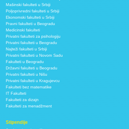
Mašinski fakulteti u Srbiji
Poljoprivredni fakulteti u Srbiji
Ekonomski fakulteti u Srbiji
Pravni fakulteti u Beogradu
Medicinski fakulteti
Privatni fakulteti za psihologiju
Privatni fakulteti u Beogradu
Najteži fakulteti u Srbiji
Privatni fakulteti u Novom Sadu
Fakulteti u Beogradu
Državni fakulteti u Beogradu
Privatni fakulteti u Nišu
Privatni fakulteti u Kragujevcu
Fakulteti bez matematike
IT Fakulteti
Fakulteti za dizajn
Fakulteti za menadžment
Stipendije