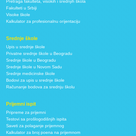
Pretraga fakulteta, visokih i srednjih škola
Fakulteti u Srbiji
Visoke škole
Kalkulator za profesionalnu orijentaciju
Srednje škole
Upis u srednje škole
Privatne srednje škole u Beogradu
Srednje škole u Beogradu
Srednje škole u Novom Sadu
Srednje medicinske škole
Bodovi za upis u srednje škole
Računanje bodova za srednju školu
Prijemni ispit
Pripreme za prijemni
Testovi sa prošlogodišnjih ispita
Saveti za polaganje prijemnog
Kalkulator za broj poena na prijemnom