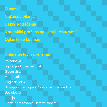
O nama
Najčešća pitanja
Uslovi korišćenja
Korisnički profil na aplikaciji „Maturang”
Oglasite se kod nas
Online testovi za prijemni
Psihologija
Srpski jezik i književnost
Geografija
Matematika
Engleski jezik
Biologija - Ekologija - Zaštita životne sredine
Sociologija
Istorija
Opšte obrazovanje i informisanost