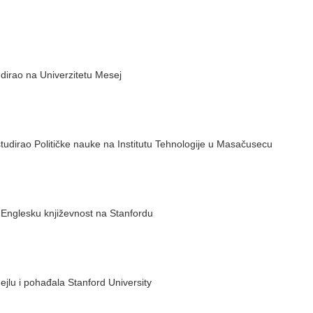
udirao na Univerzitetu Mesej
. studirao Političke nauke na Institutu Tehnologije u Masačusecu
 Englesku književnost na Stanfordu
jlu i pohađala Stanford University