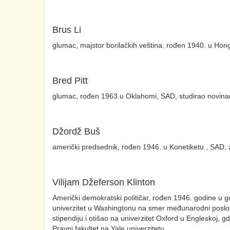
Brus Li
glumac, majstor borilačkih veština, rođen 1940. u Hong
Bred Pitt
glumac, rođen 1963.u Oklahomi, SAD, studirao novinar
Džordž Buš
američki predsednik, rođen 1946. u Konetiketu , SAD, za
Vilijam Džeferson Klinton
Američki demokratski političar, rođen 1946. godine u
univerzitet u Washingtonu na smer međunarodni poslov
stipendiju i otišao na univerzitet Oxford u Engleskoj, 
Pravni fakultet na Yale univerzitetu.