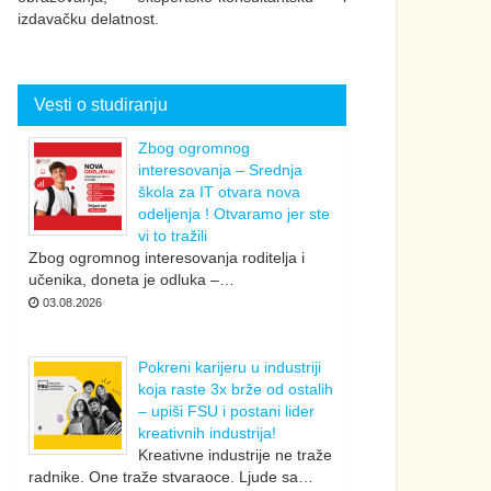
izdavačku delatnost.
Vesti o studiranju
Zbog ogromnog
interesovanja – Srednja
škola za IT otvara nova
odeljenja ! Otvaramo jer ste
vi to tražili
Zbog ogromnog interesovanja roditelja i
učenika, doneta je odluka –…
03.08.2026
Pokreni karijeru u industriji
koja raste 3x brže od ostalih
– upiši FSU i postani lider
kreativnih industrija!
Kreativne industrije ne traže
radnike. One traže stvaraoce. Ljude sa…