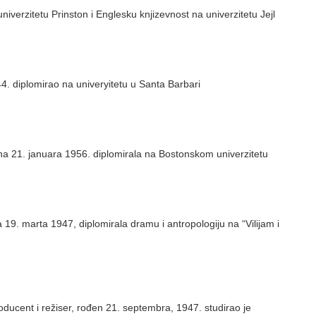
verzitetu Prinston i Englesku knjizevnost na univerzitetu Jejl
. diplomirao na univeryitetu u Santa Barbari
na 21. januara 1956. diplomirala na Bostonskom univerzitetu
19. marta 1947, diplomirala dramu i antropologiju na “Vilijam i
roducent i režiser, rođen 21. septembra, 1947. studirao je