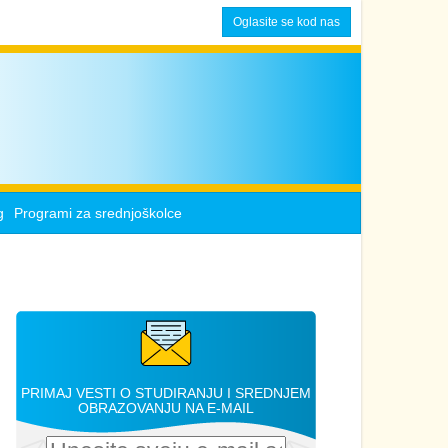
Oglasite se kod nas
g
Programi za srednjoškolce
PRIMAJ VESTI O STUDIRANJU I SREDNJEM
OBRAZOVANJU NA E-MAIL