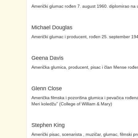
Američki glumac rođen 7. august 1960. diplomirao na uni
Michael Douglas
Američki glumac i producent, rođen 25. september 1944
Geena Davis
Američka glumica, producent, pisac i član Mense rođe
Glenn Close
Američka filmska i pozorišna glumica i pevačica rođena 
Meri koledžu” (College of William & Mary)
Stephen King
Američki pisac, scenarista , muzičar, glumac, filmski p