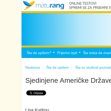
Šta da upišem?
Prijemni ispit
Šta treba da zna
...
...
Naslovna
Šta da upišem
Šta su studirali poznati
Sjedinjene Američke Držav
Lisa Kudrou