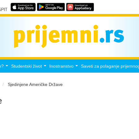
m?
Studentski život
Inostranstvo
Saveti za polaganje prijemno
...
...
...
Sjedinjene Američke Države
e