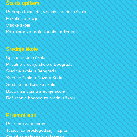
Šta da upišem
Pretraga fakulteta, visokih i srednjih škola
Fakulteti u Srbiji
Visoke škole
Kalkulator za profesionalnu orijentaciju
Srednje škole
Upis u srednje škole
Privatne srednje škole u Beogradu
Srednje škole u Beogradu
Srednje škole u Novom Sadu
Srednje medicinske škole
Bodovi za upis u srednje škole
Računanje bodova za srednju školu
Prijemni ispit
Pripreme za prijemni
Testovi sa prošlogodišnjih ispita
Saveti za polaganje prijemnog