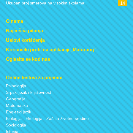
Ukupan broj smerova na visokim školama:
14
O nama
Najčešća pitanja
Uslovi korišćenja
Korisnički profil na aplikaciji „Maturang”
Oglasite se kod nas
Online testovi za prijemni
Psihologija
Srpski jezik i književnost
Geografija
Matematika
Engleski jezik
Biologija - Ekologija - Zaštita životne sredine
Sociologija
Istorija