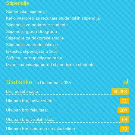
Stipendije
Studentske stipendije
Kako interpretirati rezultate studentskih stipendija
Stipendija za nadarene studente
Stipendije grada Beograda
Stipendije za doktorske studije
Stipendije za srednjoškolce
Iskustva stipendijsta u Srbiji
Suština i pristup stipendiranja
Izvori finansiranja pored stipendija za studente
Statistika
za Decembar 2025.
Broj poseta sajtu:
80.453
Ukupan broj univerziteta:
21
Ukupan broj fakulteta:
204
Ukupan broj visokih škola:
69
Ukupan broj smerova na fakultetima:
73