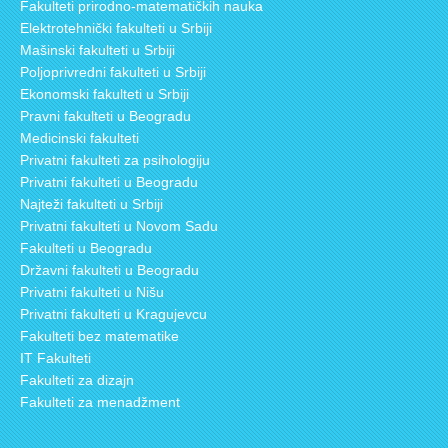
Fakulteti prirodno-matematičkih nauka
Elektrotehnički fakulteti u Srbiji
Mašinski fakulteti u Srbiji
Poljoprivredni fakulteti u Srbiji
Ekonomski fakulteti u Srbiji
Pravni fakulteti u Beogradu
Medicinski fakulteti
Privatni fakulteti za psihologiju
Privatni fakulteti u Beogradu
Najteži fakulteti u Srbiji
Privatni fakulteti u Novom Sadu
Fakulteti u Beogradu
Državni fakulteti u Beogradu
Privatni fakulteti u Nišu
Privatni fakulteti u Kragujevcu
Fakulteti bez matematike
IT Fakulteti
Fakulteti za dizajn
Fakulteti za menadžment