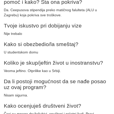
pomoć i kako? Šta ona pokriva?
Da. Ceepusova stipendija preko matičnog falulteta (ALU u
Zagrebu) koja pokriva sve troškove.
Tvoje iskustvo pri dobijanju vize
Nije trebalo
Kako si obezbedio/la smeštaj?
U studentskom domu
Koliko je skup/jeftin život u inostranstvu?
Veoma jeftino. Otprilike kao u Srbiji.
Da li postoji mogućnost da se nađe posao
uz ovaj program?
Nisam sigurna.
Kako ocenjuješ društveni život?
Česi su mnogo druželjubivi, opušteni i prijatni ljudi. Pravi