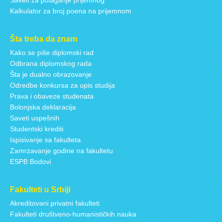
Kalkulator za broj poena na prijemnom
Šta treba da znam
Kako se piše diplomski rad
Odbrana diplomskog rada
Šta je dualno obrazovanje
Odredbe konkursa za upis studija
Prava i obaveze studenata
Bolonjska deklaracija
Saveti uspešnih
Studentski krediti
Ispisivanje sa fakulteta
Zamrzavanje godine na fakultetu
ESPB Bodovi
Fakulteti u Srbiji
Akreditovani privatni fakulteti
Fakulteti društveno-humanističkih nauka