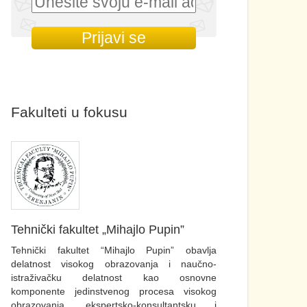
Fakulteti u fokusu
Tehnički fakultet „Mihajlo Pupin”
Tehnički fakultet “Mihajlo Pupin” obavlja
delatnost visokog obrazovanja i naučno-
istraživačku delatnost kao osnovne
komponente jedinstvenog procesa visokog
obrazovanja, ekspertsko-konsultantsku i