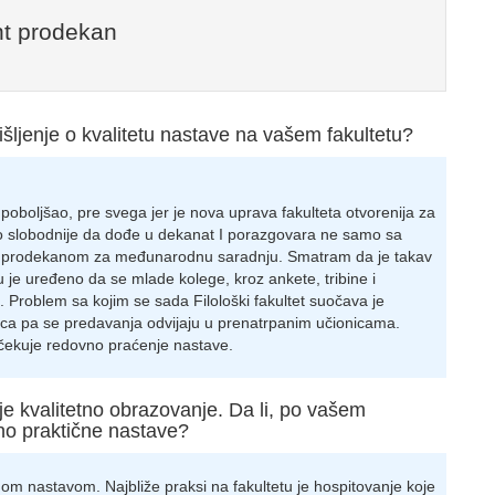
nt prodekan
išljenje o kvalitetu nastave na vašem fakultetu?
poboljšao, pre svega jer je nova uprava fakulteta otvorenija za
o slobodnije da dođe u dekanat I porazgovara ne samo sa
i prodekanom za međunarodnu saradnju. Smatram da je takav
u je uređeno da se mlade kolege, kroz ankete, tribine i
 Problem sa kojim se sada Filološki fakultet suočava je
nica pa se predavanja odvijaju u prenatrpanim učionicama.
očekuje redovno praćenje nastave.
e kvalitetno obrazovanje. Da li, po vašem
jno praktične nastave?
nom nastavom. Najbliže praksi na fakultetu je hospitovanje koje