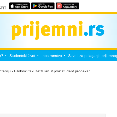
m?
Studentski život
Inostranstvo
Saveti za polaganje prijemno
...
...
...
Intervju - Filološki fakultetMilan Mijovićstudent prodekan