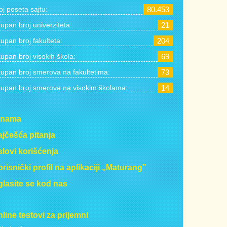
oj poseta sajtu:
80.453
upan broj univerziteta:
21
upan broj fakulteta:
204
upan broj visokih škola:
69
upan broj smerova na fakultetima:
73
upan broj smerova na visokim školama:
14
 nama
jčešća pitanja
lovi korišćenja
risnički profil na aplikaciji „Maturang”
lasite se kod nas
line testovi za prijemni