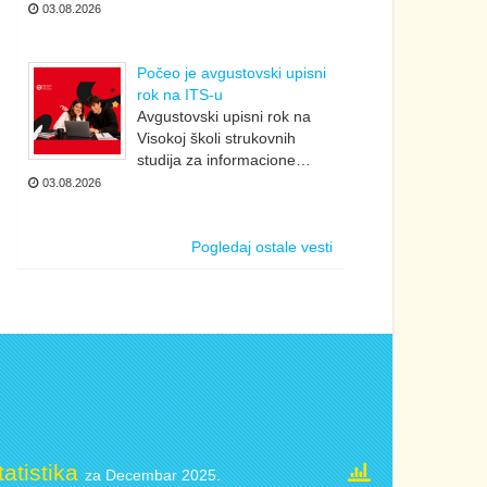
03.08.2026
Počeo je avgustovski upisni
rok na ITS-u
Avgustovski upisni rok na
Visokoj školi strukovnih
studija za informacione…
03.08.2026
Pogledaj ostale vesti
tatistika
za Decembar 2025.