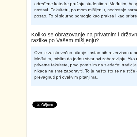
određene katedre pružaju studentima. Međutim, hospi
nastavi. Fakultetu, po mom mišljenju, nedostaje sara
posao. To bi sigurno pomoglo kao praksa i kao pripr
Koliko se obrazovanje na privatnim i državni
razlike po Vašem mišljenju?
Ovo je zaista večno pitanje i ostao bih rezervisan u 
Međutim, mislim da jednu stvar svi zaboravljaju. Ako 
privatne fakultete, prvo pomislim na sledeće: tradicija
nikada ne sme zaboraviti. To je nešto što se ne stiče
prevagnuti pri ovakvim pitanjima.