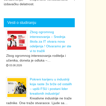
izdavačku delatnost.
Vesti o studiranju
Zbog ogromnog
interesovanja – Srednja
škola za IT otvara nova
odeljenja ! Otvaramo jer ste
vi to tražili
Zbog ogromnog interesovanja roditelja i
učenika, doneta je odluka –…
03.08.2026
Pokreni karijeru u industriji
koja raste 3x brže od ostalih
– upiši FSU i postani lider
kreativnih industrija!
Kreativne industrije ne traže
radnike. One traže stvaraoce. Ljude sa…