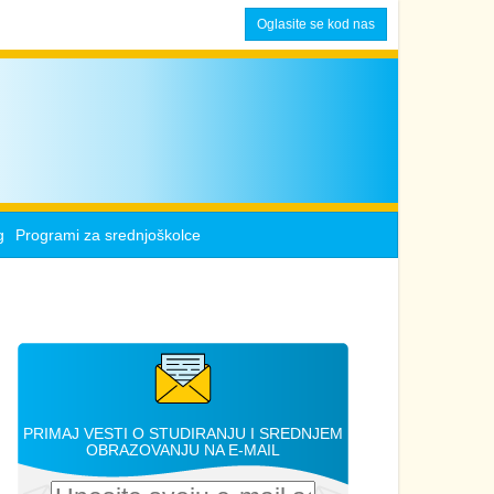
Oglasite se kod nas
g
Programi za srednjoškolce
PRIMAJ VESTI O STUDIRANJU I SREDNJEM
OBRAZOVANJU NA E-MAIL