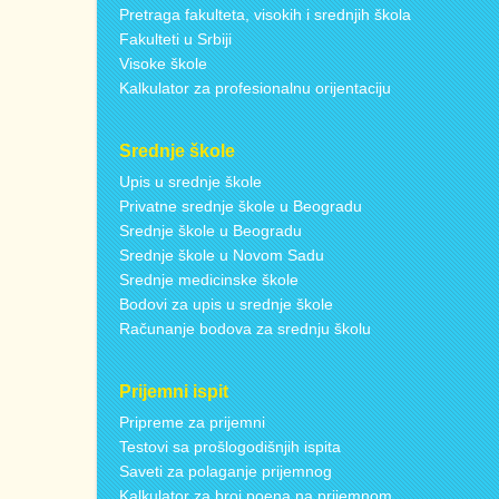
Pretraga fakulteta, visokih i srednjih škola
Fakulteti u Srbiji
Visoke škole
Kalkulator za profesionalnu orijentaciju
Srednje škole
Upis u srednje škole
Privatne srednje škole u Beogradu
Srednje škole u Beogradu
Srednje škole u Novom Sadu
Srednje medicinske škole
Bodovi za upis u srednje škole
Računanje bodova za srednju školu
Prijemni ispit
Pripreme za prijemni
Testovi sa prošlogodišnjih ispita
Saveti za polaganje prijemnog
Kalkulator za broj poena na prijemnom