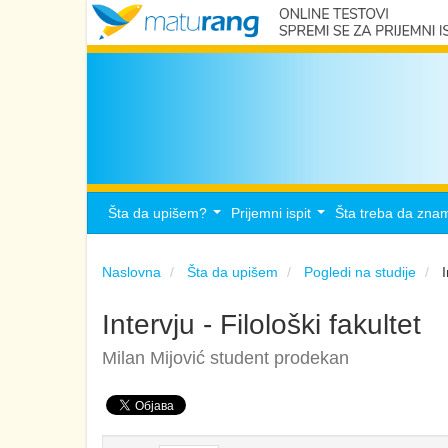
Šta da upišem?
Prijemni ispit
Šta treba da zna
...
...
Naslovna
Šta da upišem
Pogledi na studije
Intervju - Filološki fakultet
Milan Mijović student prodekan