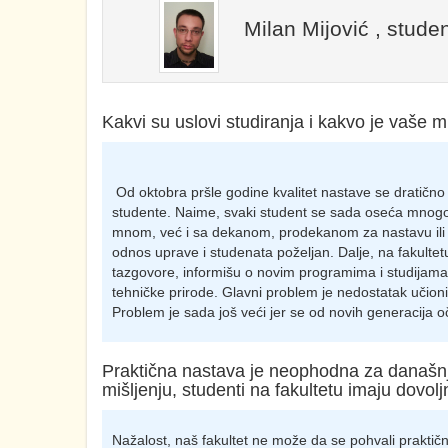
Milan Mijović , stude
Kakvi su uslovi studiranja i kakvo je vaše m
Od oktobra pršle godine kvalitet nastave se dratično 
studente. Naime, svaki student se sada oseća mnog
mnom, već i sa dekanom, prodekanom za nastavu il
odnos uprave i studenata poželjan. Dalje, na fakultet
tazgovore, informišu o novim programima i studijama.
tehničke prirode. Glavni problem je nedostatak učio
Problem je sada još veći jer se od novih generacija 
Praktična nastava je neophodna za današnj
mišljenju, studenti na fakultetu imaju dovol
Nažalost, naš fakultet ne može da se pohvali praktič