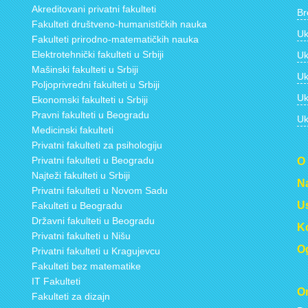
Akreditovani privatni fakulteti
Br
Fakulteti društveno-humanističkih nauka
Uk
Fakulteti prirodno-matematičkih nauka
Elektrotehnički fakulteti u Srbiji
Uk
Mašinski fakulteti u Srbiji
Uk
Poljoprivredni fakulteti u Srbiji
Uk
Ekonomski fakulteti u Srbiji
Pravni fakulteti u Beogradu
Uk
Medicinski fakulteti
Privatni fakulteti za psihologiju
Privatni fakulteti u Beogradu
O
Najteži fakulteti u Srbiji
Na
Privatni fakulteti u Novom Sadu
Us
Fakulteti u Beogradu
Državni fakulteti u Beogradu
Ko
Privatni fakulteti u Nišu
Og
Privatni fakulteti u Kragujevcu
Fakulteti bez matematike
IT Fakulteti
On
Fakulteti za dizajn