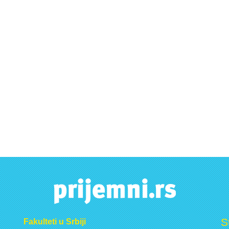
S
Fakulteti u Srbiji