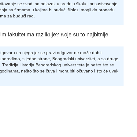
tovanje se svodi na odlazak u srednju školu i prisustvovanje
dnja sa firmama u kojima bi budući filolozi mogli da pronađu
ema za budući rad.
m fakultetima razlikuje? Koje su to najbitnije
odgovoru na njega jer se pravi odgovor ne može dobiti.
uporedimo, s jedne strane, Beogradski univerzitet, a sa druge,
. Tradicija i istorija Beogradskog univerziteta je nešto što se
 godinama, nešto što se čuva i mora biti očuvano i što će uvek