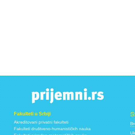
S
Fakulteti u Srbiji
Akreditovani privatni fakulteti
Br
Fakulteti društveno-humanističkih nauka
Uk