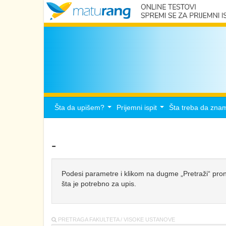
Šta da upišem?
Prijemni ispit
Šta treba da zna
...
...
-
Podesi parametre i klikom na dugme „Pretraži“ pronađi
šta je potrebno za upis.
PRETRAGA FAKULTETA / VISOKE USTANOVE