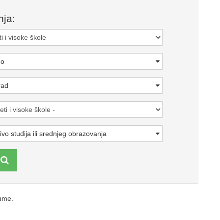
nja:
no
rad
ivo studija ili srednjeg obrazovanja
i
jume.