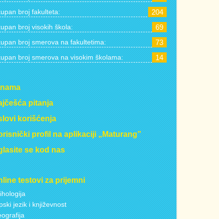
upan broj fakulteta:
204
upan broj visokih škola:
69
upan broj smerova na fakultetima:
73
upan broj smerova na visokim školama:
14
 nama
jčešća pitanja
lovi korišćenja
risnički profil na aplikaciji „Maturang”
lasite se kod nas
line testovi za prijemni
ihologija
pski jezik i književnost
ografija