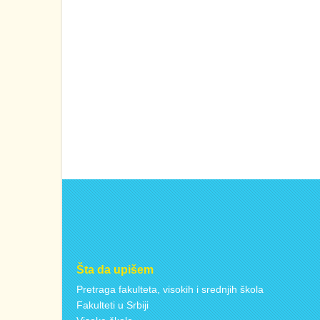
Šta da upišem
Pretraga fakulteta, visokih i srednjih škola
Fakulteti u Srbiji