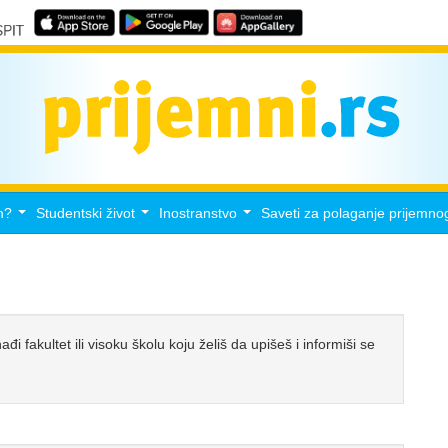
m?
Studentski život
Inostranstvo
Saveti za polaganje prijemno
...
...
...
 fakultet ili visoku školu koju želiš da upišeš i informiši se