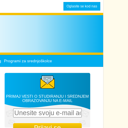
Oglasite se kod nas
g
Programi za srednjoškolce
PRIMAJ VESTI O STUDIRANJU I SREDNJEM
OBRAZOVANJU NA E-MAIL