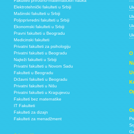
Fakulteti prirodno-matematičkih nauka
Elektrotehnički fakulteti u Srbiji
Uk
Mašinski fakulteti u Srbiji
Uk
Poljoprivredni fakulteti u Srbiji
Uk
Ekonomski fakulteti u Srbiji
Pravni fakulteti u Beogradu
Uk
Medicinski fakulteti
Privatni fakulteti za psihologiju
Privatni fakulteti u Beogradu
O
Najteži fakulteti u Srbiji
Na
Privatni fakulteti u Novom Sadu
Us
Fakulteti u Beogradu
Državni fakulteti u Beogradu
Ko
Privatni fakulteti u Nišu
Og
Privatni fakulteti u Kragujevcu
Fakulteti bez matematike
IT Fakulteti
On
Fakulteti za dizajn
Ps
Fakulteti za menadžment
Sr
Ge