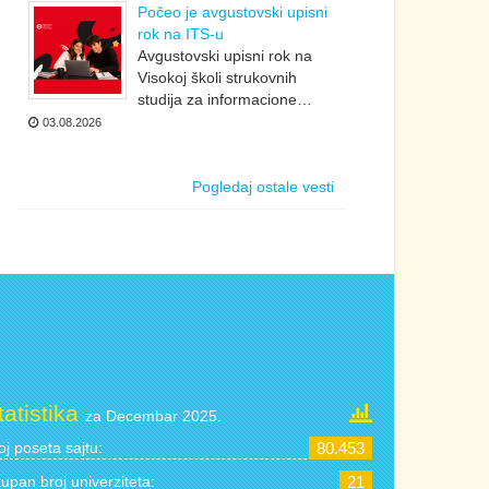
Počeo je avgustovski upisni
rok na ITS-u
Avgustovski upisni rok na
Visokoj školi strukovnih
studija za informacione…
03.08.2026
Pogledaj ostale vesti
tatistika
za Decembar 2025.
oj poseta sajtu:
80.453
upan broj univerziteta:
21