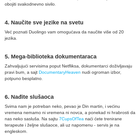
obojiti svakodnevno sivilo.
4. Naučite sve jezike na svetu
Već poznati Duolingo vam omogućava da naučite više od 20
jezika.
5. Mega-biblioteka dokumentaraca
Zahvaljujući servisima poput Netfliksa, dokumentarci doživljavaju
pravi bum, a sajt
DocumentaryHeaven
nudi ogroman izbor,
potpuno besplatno.
6. Nađite slušaoca
Svima nam je potreban neko, pevao je Din martin, i većinu
vremena nemamo ni vremena ni novca, a ponekad ni hrabrosti da
nas neko sasluša. Na sajtu
7CupsOfTea
naći ćete trenirane
terapeute i željne slušaoce, ali uz napomenu - servis je na
engleskom.