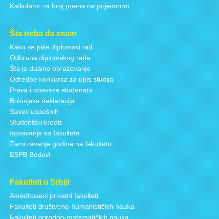
Kalkulator za broj poena na prijemnom
Šta treba da znam
Kako se piše diplomski rad
Odbrana diplomskog rada
Šta je dualno obrazovanje
Odredbe konkursa za upis studija
Prava i obaveze studenata
Bolonjska deklaracija
Saveti uspešnih
Studentski krediti
Ispisivanje sa fakulteta
Zamrzavanje godine na fakultetu
ESPB Bodovi
Fakulteti u Srbiji
Akreditovani privatni fakulteti
Fakulteti društveno-humanističkih nauka
Fakulteti prirodno-matematičkih nauka