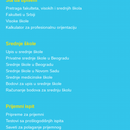
Šta da upišem
Pretraga fakulteta, visokih i srednjih škola
Fakulteti u Srbiji
Visoke škole
Kalkulator za profesionalnu orijentaciju
Srednje škole
Upis u srednje škole
Privatne srednje škole u Beogradu
Srednje škole u Beogradu
Srednje škole u Novom Sadu
Srednje medicinske škole
Bodovi za upis u srednje škole
Računanje bodova za srednju školu
Prijemni ispit
Pripreme za prijemni
Testovi sa prošlogodišnjih ispita
Saveti za polaganje prijemnog