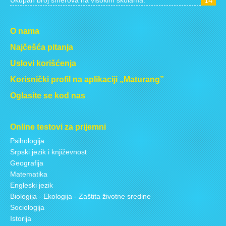
14
O nama
Najčešća pitanja
Uslovi korišćenja
Korisnički profil na aplikaciji „Maturang”
Oglasite se kod nas
Online testovi za prijemni
Psihologija
Srpski jezik i književnost
Geografija
Matematika
Engleski jezik
Biologija - Ekologija - Zaštita životne sredine
Sociologija
Istorija