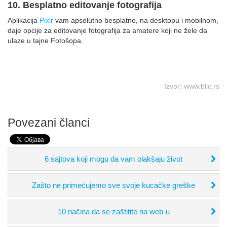
10. Besplatno editovanje fotografija
Aplikacija
Pixlr
vam apsolutno besplatno, na desktopu i mobilnom,
daje opcije za editovanje fotografija za amatere koji ne žele da
ulaze u tajne Fotošopa.
Izvor: www.blic.rs
Povezani članci
6 sajtova koji mogu da vam olakšaju život
Zašto ne primećujemo sve svoje kucačke greške
10 načina da se zaštitite na web-u