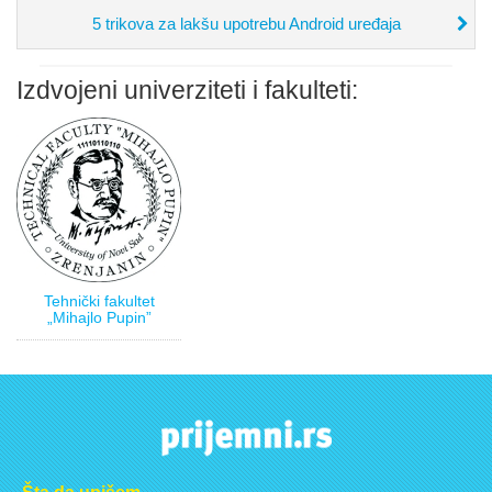
5 trikova za lakšu upotrebu Android uređaja
Izdvojeni univerziteti i fakulteti:
Tehnički fakultet
„Mihajlo Pupin”