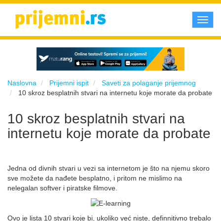
Toggl
navig
Naslovna
Prijemni ispit
Saveti za polaganje prijemnog
10 skroz besplatnih stvari na internetu koje morate da probate
10 skroz besplatnih stvari na
internetu koje morate da probate
Jedna od divnih stvari u vezi sa internetom je što na njemu skoro
sve možete da nađete besplatno, i pritom ne mislimo na
nelegalan softver i piratske filmove.
Ovo je lista 10 stvari koje bi, ukoliko već niste, definnitivno trebalo