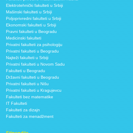
Elektrotehnički fakulteti u Srbiji
Mašinski fakulteti u Srbiji
Poljoprivredni fakulteti u Srbiji
Ekonomski fakulteti u Srbiji
Pravni fakulteti u Beogradu
Medicinski fakulteti
Privatni fakulteti za psihologiju
Privatni fakulteti u Beogradu
Najteži fakulteti u Srbiji
Privatni fakulteti u Novom Sadu
Fakulteti u Beogradu
Državni fakulteti u Beogradu
Privatni fakulteti u Nišu
Privatni fakulteti u Kragujevcu
Fakulteti bez matematike
IT Fakulteti
Fakulteti za dizajn
Fakulteti za menadžment