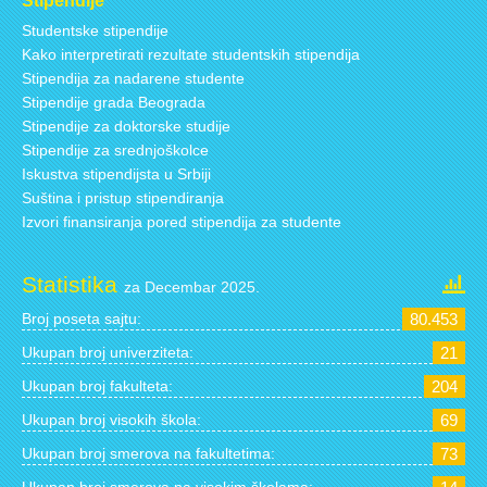
Stipendije
Studentske stipendije
Kako interpretirati rezultate studentskih stipendija
Stipendija za nadarene studente
Stipendije grada Beograda
Stipendije za doktorske studije
Stipendije za srednjoškolce
Iskustva stipendijsta u Srbiji
Suština i pristup stipendiranja
Izvori finansiranja pored stipendija za studente
Statistika
za Decembar 2025.
Broj poseta sajtu:
80.453
Ukupan broj univerziteta:
21
Ukupan broj fakulteta:
204
Ukupan broj visokih škola:
69
Ukupan broj smerova na fakultetima:
73
Ukupan broj smerova na visokim školama: