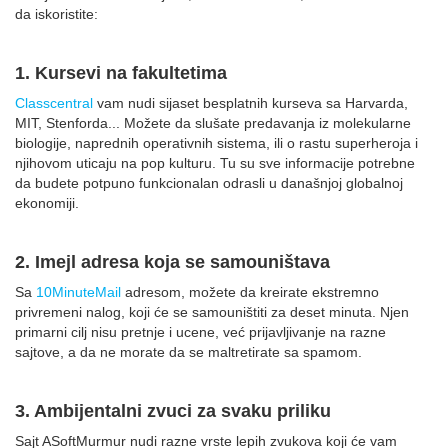
da iskoristite:
1. Kursevi na fakultetima
Classcentral
vam nudi sijaset besplatnih kurseva sa Harvarda,
MIT, Stenforda... Možete da slušate predavanja iz molekularne
biologije, naprednih operativnih sistema, ili o rastu superheroja i
njihovom uticaju na pop kulturu. Tu su sve informacije potrebne
da budete potpuno funkcionalan odrasli u današnjoj globalnoj
ekonomiji.
2. Imejl adresa koja se samouništava
Sa
10MinuteMail
adresom, možete da kreirate ekstremno
privremeni nalog, koji će se samouništiti za deset minuta. Njen
primarni cilj nisu pretnje i ucene, već prijavljivanje na razne
sajtove, a da ne morate da se maltretirate sa spamom.
3. Ambijentalni zvuci za svaku priliku
Sajt ASoftMurmur nudi razne vrste lepih zvukova koji će vam