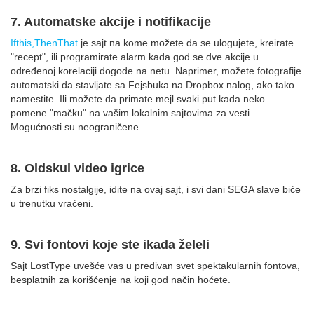
7. Automatske akcije i notifikacije
Ifthis,ThenThat
je sajt na kome možete da se ulogujete, kreirate
"recept", ili programirate alarm kada god se dve akcije u
određenoj korelaciji dogode na netu. Naprimer, možete fotografije
automatski da stavljate sa Fejsbuka na Dropbox nalog, ako tako
namestite. Ili možete da primate mejl svaki put kada neko
pomene "mačku" na vašim lokalnim sajtovima za vesti.
Mogućnosti su neograničene.
8. Oldskul video igrice
Za brzi fiks nostalgije, idite na ovaj sajt, i svi dani SEGA slave biće
u trenutku vraćeni.
9. Svi fontovi koje ste ikada želeli
Sajt LostType uvešće vas u predivan svet spektakularnih fontova,
besplatnih za korišćenje na koji god način hoćete.