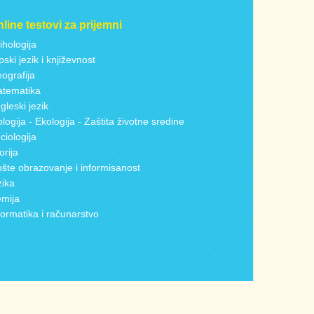
line testovi za prijemni
ihologija
pski jezik i književnost
ografija
tematika
gleski jezik
ologija - Ekologija - Zaštita životne sredine
ciologija
torija
šte obrazovanje i informisanost
zika
mija
formatika i računarstvo