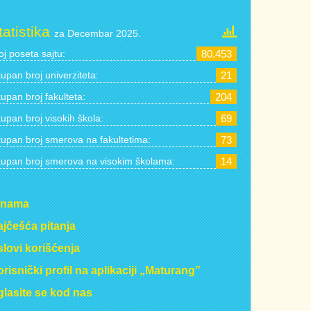
tatistika
za Decembar 2025.
oj poseta sajtu:
80.453
upan broj univerziteta:
21
upan broj fakulteta:
204
upan broj visokih škola:
69
upan broj smerova na fakultetima:
73
upan broj smerova na visokim školama:
14
 nama
jčešća pitanja
lovi korišćenja
risnički profil na aplikaciji „Maturang”
lasite se kod nas