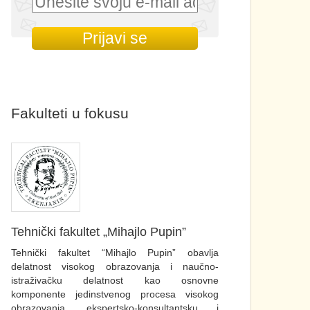
Fakulteti u fokusu
Tehnički fakultet „Mihajlo Pupin”
Tehnički fakultet “Mihajlo Pupin” obavlja
delatnost visokog obrazovanja i naučno-
istraživačku delatnost kao osnovne
komponente jedinstvenog procesa visokog
obrazovanja, ekspertsko-konsultantsku i