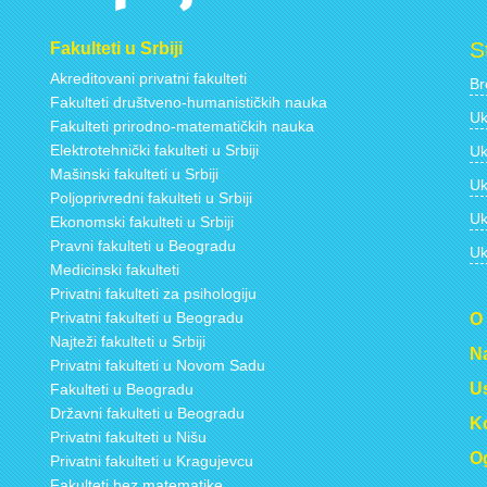
S
Fakulteti u Srbiji
Akreditovani privatni fakulteti
Br
Fakulteti društveno-humanističkih nauka
Uk
Fakulteti prirodno-matematičkih nauka
Elektrotehnički fakulteti u Srbiji
Uk
Mašinski fakulteti u Srbiji
Uk
Poljoprivredni fakulteti u Srbiji
Uk
Ekonomski fakulteti u Srbiji
Pravni fakulteti u Beogradu
Uk
Medicinski fakulteti
Privatni fakulteti za psihologiju
Privatni fakulteti u Beogradu
O
Najteži fakulteti u Srbiji
Na
Privatni fakulteti u Novom Sadu
Us
Fakulteti u Beogradu
Državni fakulteti u Beogradu
Ko
Privatni fakulteti u Nišu
Og
Privatni fakulteti u Kragujevcu
Fakulteti bez matematike