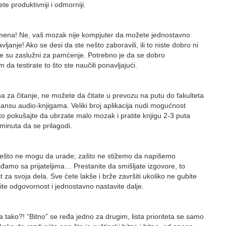
te produktivniji i odmorniji.
remena! Ne, vaš mozak nije kompjuter da možete jednostavno
ljanje! Ako se desi da ste nešto zaboravili, ili to niste dobro ni
anje su zaslužni za pamćenje. Potrebno je da se dobro
da testirate to što ste naučili ponavljajući.
 za čitanje, ne možete da čitate u prevozu na putu do fakulteta
šansu audio-knjigama. Veliki broj aplikacija nudi mogućnost
to pokušajte da ubrzate malo mozak i pratite knjigu 2-3 puta
minuta da se prilagodi.
 nešto ne mogu da urade; zašto ne stižemo da napišemo
đamo sa prijateljima… Prestanite da smišljate izgovore, to
za svoja dela. Sve ćete lakše i brže završiti ukoliko ne gubite
te odgovornost i jednostavno nastavite dalje.
sta tako?! “Bitno” se ređa jedno za drugim, lista prioriteta se samo