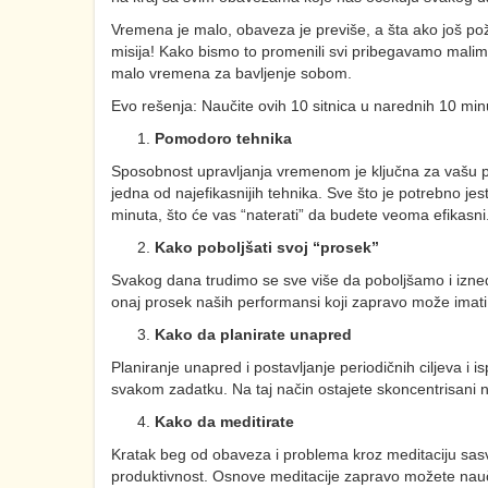
Vremena je malo, obaveza je previše, a šta ako još po
misija! Kako bismo to promenili svi pribegavamo malim 
malo vremena za bavljenje sobom.
Evo rešenja: Naučite ovih 10 sitnica u narednih 10 minu
Pomodoro tehnika
Sposobnost upravljanja vremenom je ključna za vašu
jedna od najefikasnijih tehnika. Sve što je potrebno j
minuta, što će vas “naterati” da budete veoma efikasni
Kako poboljšati svoj “prosek”
Svakog dana trudimo se sve više da poboljšamo i izned
onaj prosek naših performansi koji zapravo može imati v
Kako da planirate unapred
Planiranje unapred i postavljanje periodičnih ciljeva i 
svakom zadatku. Na taj način ostajete skoncentrisani 
Kako da meditirate
Kratak beg od obaveza i problema kroz meditaciju sasv
produktivnost. Osnove meditacije zapravo možete nauči