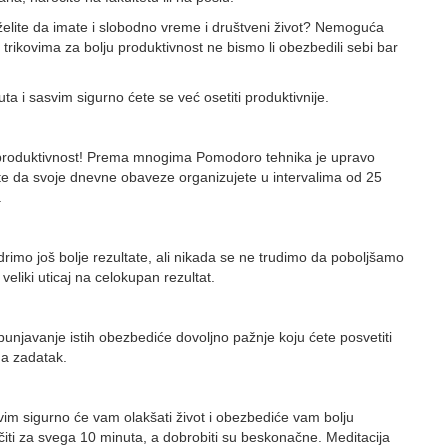
želite da imate i slobodno vreme i društveni život? Nemoguća
trikovima za bolju produktivnost ne bismo li obezbedili sebi bar
ta i sasvim sigurno ćete se već osetiti produktivnije.
 produktivnost! Prema mnogima Pomodoro tehnika je upravo
este da svoje dnevne obaveze organizujete u intervalima od 25
.
rimo još bolje rezultate, ali nikada se ne trudimo da poboljšamo
eliki uticaj na celokupan rezultat.
ispunjavanje istih obezbediće dovoljno pažnje koju ćete posvetiti
na zadatak.
im sigurno će vam olakšati život i obezbediće vam bolju
ti za svega 10 minuta, a dobrobiti su beskonačne. Meditacija