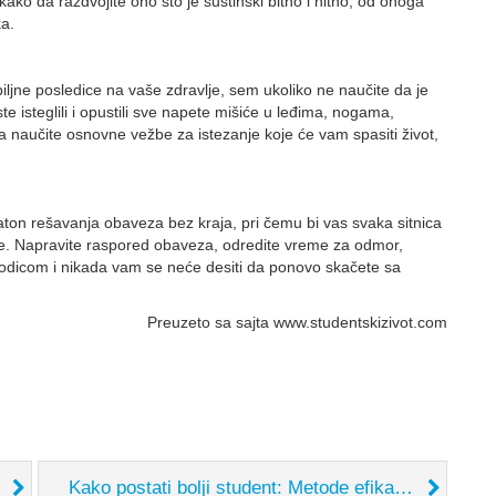
 kako da razdvojite ono što je suštinski bitno i hitno, od onoga
ka.
ljne posledice na vaše zdravlje, sem ukoliko ne naučite da je
ste isteglili i opustili sve napete mišiće u leđima, nogama,
aučite osnovne vežbe za istezanje koje će vam spasiti život,
aton rešavanja obaveza bez kraja, pri čemu bi vas svaka sitnica
me. Napravite raspored obaveza, odredite vreme za odmor,
orodicom i nikada vam se neće desiti da ponovo skačete sa
Preuzeto sa sajta www.studentskizivot.com
Kako postati bolji student: Metode efikasnog učenja koje funkcionišu