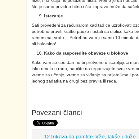
niže, i na kraju ne postižete ništa. Vreme je da naučite
što je samo prividno bitno i što zapravo može da sače
Istezanje
Sati provedeni za računarom kad tad će uzrokovati ozbi
potrebno praviti kratke pauze i ustati sa stolice kako bi
ramenima, vratu… Potrebno vam je samo 10 minuta da n
ali bukvalno!
Kako da rasporedite obaveze u blokove
Kako vam se ceo dan ne bi pretvorio u iscrpljujući mar
lako omela u radu, naučite da organizujete svoje vre
vreme za učenje, vreme za viđanje sa prijateljima i p
jednog zadatka na drugi bez pravila ili reda.
Povezani članci
12 trikova da pamtite brže, lakše i duže