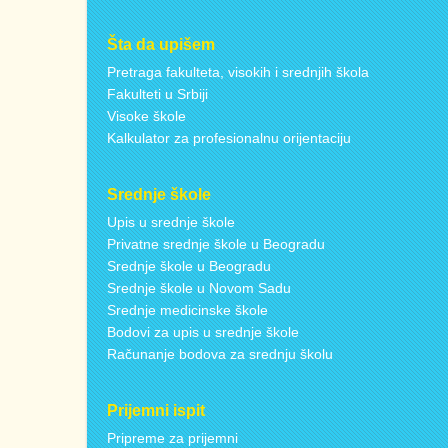
Šta da upišem
Pretraga fakulteta, visokih i srednjih škola
Fakulteti u Srbiji
Visoke škole
Kalkulator za profesionalnu orijentaciju
Srednje škole
Upis u srednje škole
Privatne srednje škole u Beogradu
Srednje škole u Beogradu
Srednje škole u Novom Sadu
Srednje medicinske škole
Bodovi za upis u srednje škole
Računanje bodova za srednju školu
Prijemni ispit
Pripreme za prijemni