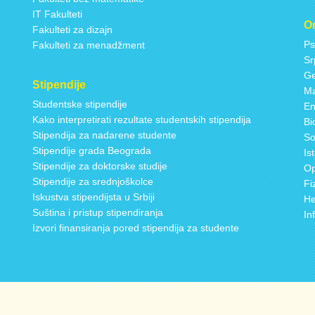
IT Fakulteti
On
Fakulteti za dizajn
Ps
Fakulteti za menadžment
Sr
Ge
Stipendije
Ma
Studentske stipendije
En
Kako interpretirati rezultate studentskih stipendija
Bi
Stipendija za nadarene studente
So
Stipendije grada Beograda
Is
Stipendije za doktorske studije
Op
Stipendije za srednjoškolce
Fi
Iskustva stipendijsta u Srbiji
He
Suština i pristup stipendiranja
In
Izvori finansiranja pored stipendija za studente