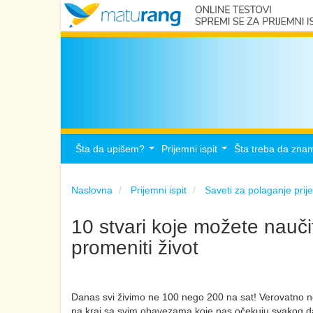
Šta da upišem?
Prijemni ispit
Šta treba da zna
...
...
Naslovna
Prijemni ispit
Saveti za polaganje pri
10 stvari koje možete nauči
promeniti život
Danas svi živimo ne 100 nego 200 na sat! Verovatno ne
na kraj sa svim obavezama koje nas očekuju svakog dana