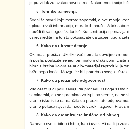
je pravi lek za svakodnevni stres. Nakon meditacije biće
Tehnike pamćenja
Sve više stvari koje morate zapamtiti, a sve manje v
upload-ovati informacije, morate ih naučiti! A tek zaborav
naučili ili se negde “zaturilo”. Koncentracija i ponavlj
usredsredite na to što pokušavate da zapamtite, a zatim 
Kako da ubrzate čitanje
Ok, mala prečica. Ukoliko već nemate dovoljno vremena
ili posla, poslužite se jednom malom olakšicom. Dajte 
biranja brzine kojom se audio-materijal reprodukuje za
brže nego inače. Mozgu će biti potrebno svega 10-tak 
Kako da preuzmete odgovornost
Vrlo često ljudi pokušavaju da pronađu razloge zašto
seminarski, da se spremimo za ispit na vreme, da se vi
vreme iskoristite da naučite da preuzimate odgovornost 
vreme pokušavajući da nađete uzrok i izgovor. Preuzmi
Kako da organizujete kritično od bitnog
Naravno sve je bitno i hitno, kao i uvek. Ali da li je zai