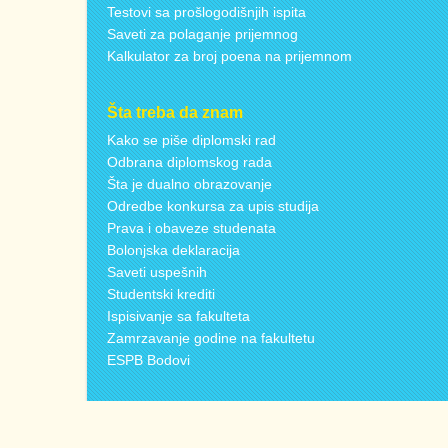
Testovi sa prošlogodišnjih ispita
Saveti za polaganje prijemnog
Kalkulator za broj poena na prijemnom
Šta treba da znam
Kako se piše diplomski rad
Odbrana diplomskog rada
Šta je dualno obrazovanje
Odredbe konkursa za upis studija
Prava i obaveze studenata
Bolonjska deklaracija
Saveti uspešnih
Studentski krediti
Ispisivanje sa fakulteta
Zamrzavanje godine na fakultetu
ESPB Bodovi