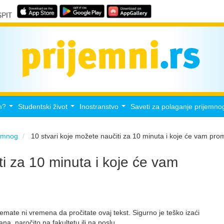
m?
Studentski život
Inostranstvo
Saveti za polaganje prijemno
...
...
...
jemnog
10 stvari koje možete naučiti za 10 minuta i koje će vam prom
ti za 10 minuta i koje će vam
mate ni vremena da pročitate ovaj tekst. Sigurno je teško izaći
, naročito na fakultetu ili na poslu.