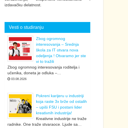
izdavačku delatnost.
Vesti o studiranju
Zbog ogromnog
interesovanja – Srednja
škola za IT otvara nova
odeljenja ! Otvaramo jer ste
vi to tražili
Zbog ogromnog interesovanja roditelja i
učenika, doneta je odluka –…
03.08.2026
Pokreni karijeru u industriji
koja raste 3x brže od ostalih
– upiši FSU i postani lider
kreativnih industrija!
Kreativne industrije ne traže
radnike. One traže stvaraoce. Ljude sa…