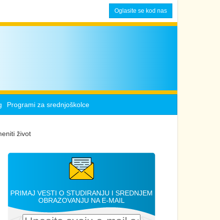
Oglasite se kod nas
g
Programi za srednjoškolce
eniti život
PRIMAJ VESTI O STUDIRANJU I SREDNJEM
OBRAZOVANJU NA E-MAIL