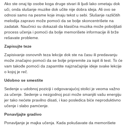
Ako ste onaj tip osobe koga druge stvari ili ljudi lako ometaju dok
uči, onda slušanje muzike dok učite nije dobra ideja. Ali ovo se
odnosi samo na pesme koje imaju tekst u sebi. Slušanje različitih
melodija zapravo može pomoći da se bolje skoncentrišete na
zadatak. Naučnici su dokazali da klasična muzika može poboljšati
process učenja i pomoći da bolje memorišete informacije ili brže
rešavate probleme.
Zapisujte teze
Zapisivanje osnovnih teza lekcije dok ste na času ili predavanju
može značajno pomoći da se bolje pripremite za ispit ili test. To će
vam takođe pomoći da zapamtite najznačajnije ideje svake lekcije
o kojoj je reč.
Udobno se smestite
Sedenje u udobnoj poziciji i odgovarajućoj stolici je veoma važno
za učenje. Sedenje u nezgodnoj pozi može smanjiti vašu energiju
jer tako nećete pravilno disati, i kao posledica biće neproduktivno
učenje i slabo pamćenje.
Ponavljajte gradivo
Ponavljanje je majka učenja. Kada pokušavate da memorišete