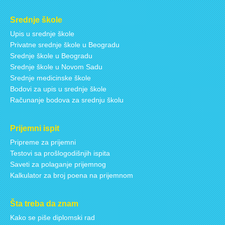
Srednje škole
Upis u srednje škole
Privatne srednje škole u Beogradu
Srednje škole u Beogradu
Srednje škole u Novom Sadu
Srednje medicinske škole
Bodovi za upis u srednje škole
Računanje bodova za srednju školu
Prijemni ispit
Pripreme za prijemni
Testovi sa prošlogodišnjih ispita
Saveti za polaganje prijemnog
Kalkulator za broj poena na prijemnom
Šta treba da znam
Kako se piše diplomski rad