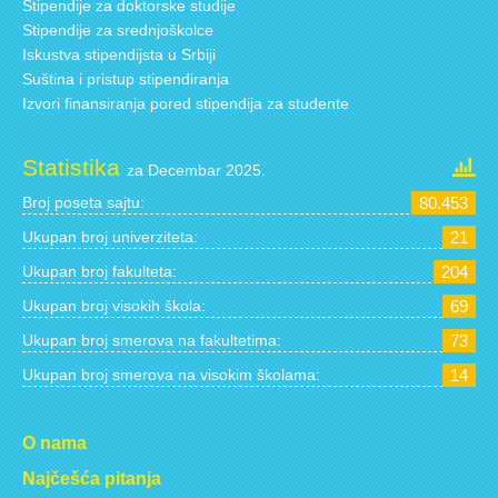
Stipendije za doktorske studije
Stipendije za srednjoškolce
Iskustva stipendijsta u Srbiji
Suština i pristup stipendiranja
Izvori finansiranja pored stipendija za studente
Statistika
za Decembar 2025.
Broj poseta sajtu:
80.453
Ukupan broj univerziteta:
21
Ukupan broj fakulteta:
204
Ukupan broj visokih škola:
69
Ukupan broj smerova na fakultetima:
73
Ukupan broj smerova na visokim školama:
14
O nama
Najčešća pitanja