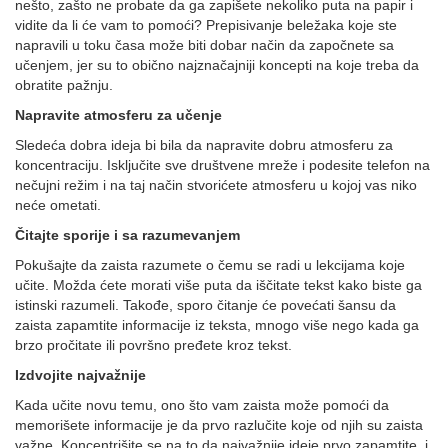
nešto, zašto ne probate da ga zapišete nekoliko puta na papir i
vidite da li će vam to pomoći? Prepisivanje beležaka koje ste
napravili u toku časa može biti dobar način da započnete sa
učenjem, jer su to obično najznačajniji koncepti na koje treba da
obratite pažnju.
Napravite atmosferu za učenje
Sledeća dobra ideja bi bila da napravite dobru atmosferu za
koncentraciju. Isključite sve društvene mreže i podesite telefon na
nečujni režim i na taj način stvorićete atmosferu u kojoj vas niko
neće ometati.
Čitajte sporije i sa razumevanjem
Pokušajte da zaista razumete o čemu se radi u lekcijama koje
učite. Možda ćete morati više puta da iščitate tekst kako biste ga
istinski razumeli. Takođe, sporo čitanje će povećati šansu da
zaista zapamtite informacije iz teksta, mnogo više nego kada ga
brzo pročitate ili površno pređete kroz tekst.
Izdvojite najvažnije
Kada učite novu temu, ono što vam zaista može pomoći da
memorišete informacije je da prvo razlučite koje od njih su zaista
važne. Koncentrišite se na to da najvažnije ideje prvo zapamtite, i