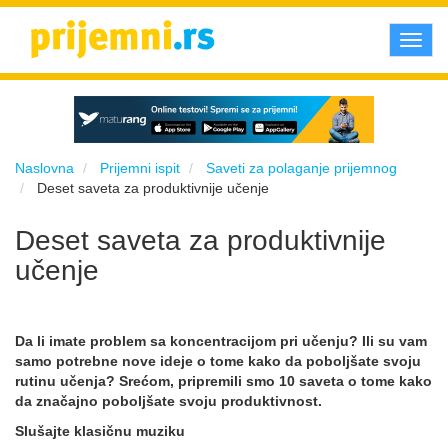
Toggl
navig
Naslovna
Prijemni ispit
Saveti za polaganje prijemnog
Deset saveta za produktivnije učenje
Deset saveta za produktivnije
učenje
Da li imate problem sa koncentracijom pri učenju? Ili su vam
samo potrebne nove ideje o tome kako da poboljšate svoju
rutinu učenja? Srećom, pripremili smo 10 saveta o tome kako
da značajno poboljšate svoju produktivnost.
Slušajte klasičnu muziku