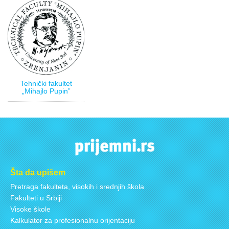
Tehnički fakultet
„Mihajlo Pupin”
Šta da upišem
Pretraga fakulteta, visokih i srednjih škola
Fakulteti u Srbiji
Visoke škole
Kalkulator za profesionalnu orijentaciju