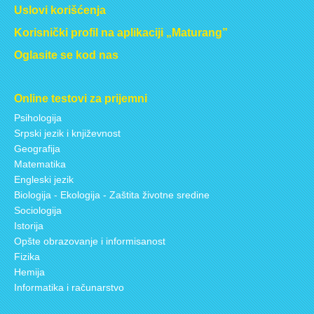
Uslovi korišćenja
Korisnički profil na aplikaciji „Maturang”
Oglasite se kod nas
Online testovi za prijemni
Psihologija
Srpski jezik i književnost
Geografija
Matematika
Engleski jezik
Biologija - Ekologija - Zaštita životne sredine
Sociologija
Istorija
Opšte obrazovanje i informisanost
Fizika
Hemija
Informatika i računarstvo