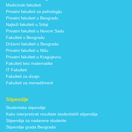
Medicinski fakulteti
Privatni fakulteti za psihologiju
Privatni fakulteti u Beogradu
Najteži fakulteti u Srbiji
Privatni fakulteti u Novom Sadu
Fakulteti u Beogradu
Državni fakulteti u Beogradu
Privatni fakulteti u Nišu
Privatni fakulteti u Kragujevcu
Fakulteti bez matematike
IT Fakulteti
Fakulteti za dizajn
Fakulteti za menadžment
Stipendije
Studentske stipendije
Kako interpretirati rezultate studentskih stipendija
Stipendija za nadarene studente
Stipendije grada Beograda