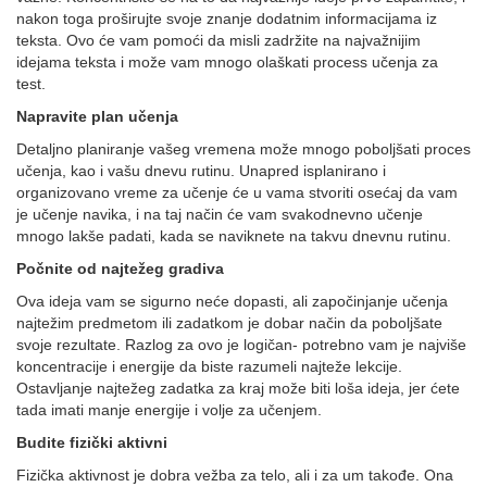
nakon toga proširujte svoje znanje dodatnim informacijama iz
teksta. Ovo će vam pomoći da misli zadržite na najvažnijim
idejama teksta i može vam mnogo olaškati process učenja za
test.
Napravite plan učenja
Detaljno planiranje vašeg vremena može mnogo poboljšati proces
učenja, kao i vašu dnevu rutinu. Unapred isplanirano i
organizovano vreme za učenje će u vama stvoriti osećaj da vam
je učenje navika, i na taj način će vam svakodnevno učenje
mnogo lakše padati, kada se naviknete na takvu dnevnu rutinu.
Počnite od najtežeg gradiva
Ova ideja vam se sigurno neće dopasti, ali započinjanje učenja
najtežim predmetom ili zadatkom je dobar način da poboljšate
svoje rezultate. Razlog za ovo je logičan- potrebno vam je najviše
koncentracije i energije da biste razumeli najteže lekcije.
Ostavljanje najtežeg zadatka za kraj može biti loša ideja, jer ćete
tada imati manje energije i volje za učenjem.
Budite fizički aktivni
Fizička aktivnost je dobra vežba za telo, ali i za um takođe. Ona