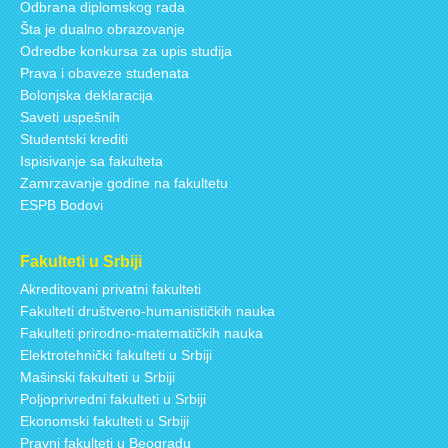
Odbrana diplomskog rada
Šta je dualno obrazovanje
Odredbe konkursa za upis studija
Prava i obaveze studenata
Bolonjska deklaracija
Saveti uspešnih
Studentski krediti
Ispisivanje sa fakulteta
Zamrzavanje godine na fakultetu
ESPB Bodovi
Fakulteti u Srbiji
Akreditovani privatni fakulteti
Fakulteti društveno-humanističkih nauka
Fakulteti prirodno-matematičkih nauka
Elektrotehnički fakulteti u Srbiji
Mašinski fakulteti u Srbiji
Poljoprivredni fakulteti u Srbiji
Ekonomski fakulteti u Srbiji
Pravni fakulteti u Beogradu