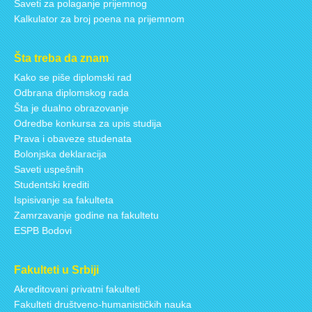
Saveti za polaganje prijemnog
Kalkulator za broj poena na prijemnom
Šta treba da znam
Kako se piše diplomski rad
Odbrana diplomskog rada
Šta je dualno obrazovanje
Odredbe konkursa za upis studija
Prava i obaveze studenata
Bolonjska deklaracija
Saveti uspešnih
Studentski krediti
Ispisivanje sa fakulteta
Zamrzavanje godine na fakultetu
ESPB Bodovi
Fakulteti u Srbiji
Akreditovani privatni fakulteti
Fakulteti društveno-humanističkih nauka