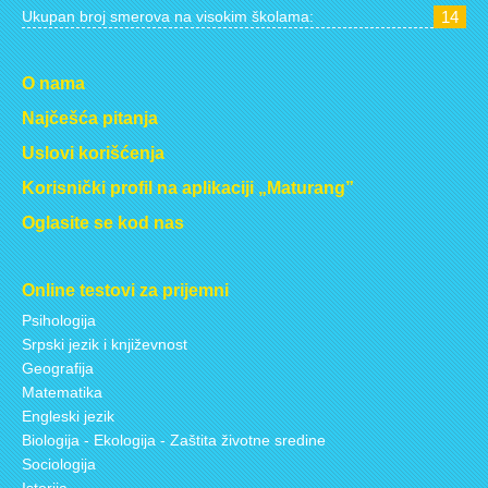
Ukupan broj smerova na visokim školama:
14
O nama
Najčešća pitanja
Uslovi korišćenja
Korisnički profil na aplikaciji „Maturang”
Oglasite se kod nas
Online testovi za prijemni
Psihologija
Srpski jezik i književnost
Geografija
Matematika
Engleski jezik
Biologija - Ekologija - Zaštita životne sredine
Sociologija
Istorija