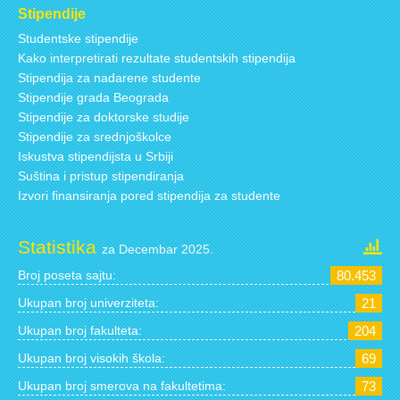
Stipendije
Studentske stipendije
Kako interpretirati rezultate studentskih stipendija
Stipendija za nadarene studente
Stipendije grada Beograda
Stipendije za doktorske studije
Stipendije za srednjoškolce
Iskustva stipendijsta u Srbiji
Suština i pristup stipendiranja
Izvori finansiranja pored stipendija za studente
Statistika
za Decembar 2025.
Broj poseta sajtu:
80.453
Ukupan broj univerziteta:
21
Ukupan broj fakulteta:
204
Ukupan broj visokih škola:
69
Ukupan broj smerova na fakultetima:
73