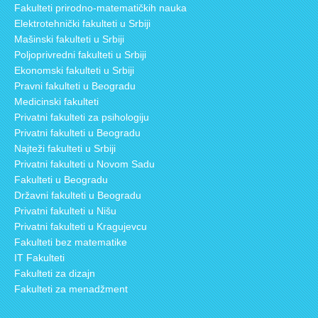
Fakulteti prirodno-matematičkih nauka
Elektrotehnički fakulteti u Srbiji
Mašinski fakulteti u Srbiji
Poljoprivredni fakulteti u Srbiji
Ekonomski fakulteti u Srbiji
Pravni fakulteti u Beogradu
Medicinski fakulteti
Privatni fakulteti za psihologiju
Privatni fakulteti u Beogradu
Najteži fakulteti u Srbiji
Privatni fakulteti u Novom Sadu
Fakulteti u Beogradu
Državni fakulteti u Beogradu
Privatni fakulteti u Nišu
Privatni fakulteti u Kragujevcu
Fakulteti bez matematike
IT Fakulteti
Fakulteti za dizajn
Fakulteti za menadžment