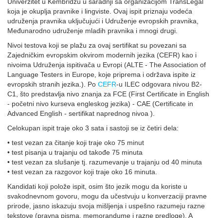
Univerzitet u Kembridžu u saradnji sa organizacijom TransLegal
koja je okuplja pravnike i lingviste. Ovaj ispit priznaju vodeća
udruženja pravnika uključujući i Udruženje evropskih pravnika,
Međunarodno udruženje mladih pravnika i mnogi drugi.
Nivoi testova koji se plažu za ovaj sertifikat su povezani sa
Zajedničkim evropskim okvirom modernih jezika (CEFR) kao i
nivoima Udruženja ispitivača u Evropi (ALTE - The Association of
Language Testers in Europe, koje priprema i održava ispite iz
evropskih stranih jezika.). Po
CEFR
-u ILEC odgovara nivou B2-
C1, što predstavlja nivo znanja za FCE (First Certificate in English
- početni nivo kurseva engleskog jezika) - CAE (Certificate in
Advanced English - sertifikat naprednog nivoa ).
Celokupan ispit traje oko 3 sata i sastoji se iz četiri dela:
• test vezan za čitanje koji traje oko 75 minut
• test pisanja u trajanju od takođe 75 minuta
• test vezan za slušanje tj. razumevanje u trajanju od 40 minuta
• test vezan za razgovor koji traje oko 16 minuta.
Kandidati koji polože ispit, osim što jezik mogu da koriste u
svakodnevnom govoru, mogu da učestvuju u konverzaciji pravne
prirode, jasno iskazuju svoja mišljenja i uspešno razumeju razne
tekstove (pravna pisma, memorandume i razne predloge). A