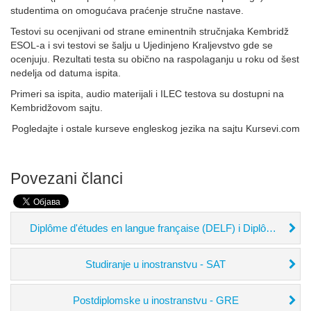
studentima on omogućava praćenje stručne nastave.
Testovi su ocenjivani od strane eminentnih stručnjaka Kembridž
ESOL-a i svi testovi se šalju u Ujedinjeno Kraljevstvo gde se
ocenjuju. Rezultati testa su obično na raspolaganju u roku od šest
nedelja od datuma ispita.
Primeri sa ispita, audio materijali i ILEC testova su dostupni na
Kembridžovom sajtu.
Pogledajte i ostale kurseve engleskog jezika na sajtu Kursevi.com
Povezani članci
Diplôme d'études en langue française (DELF) i Diplôme approfondi en langue française (DALF)
Studiranje u inostranstvu - SAT
Postdiplomske u inostranstvu - GRE