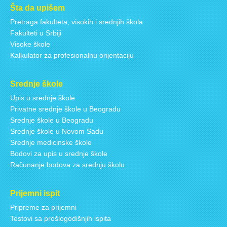
Šta da upišem
Pretraga fakulteta, visokih i srednjih škola
Fakulteti u Srbiji
Visoke škole
Kalkulator za profesionalnu orijentaciju
Srednje škole
Upis u srednje škole
Privatne srednje škole u Beogradu
Srednje škole u Beogradu
Srednje škole u Novom Sadu
Srednje medicinske škole
Bodovi za upis u srednje škole
Računanje bodova za srednju školu
Prijemni ispit
Pripreme za prijemni
Testovi sa prošlogodišnjih ispita