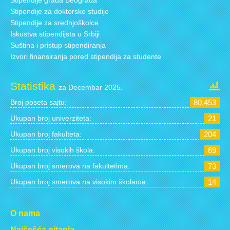
Stipendije za doktorske studije
Stipendije za srednjoškolce
Iskustva stipendijsta u Srbiji
Suština i pristup stipendiranja
Izvori finansiranja pored stipendija za studente
Statistika
za Decembar 2025.
Broj poseta sajtu:
80.453
Ukupan broj univerziteta:
21
Ukupan broj fakulteta:
204
Ukupan broj visokih škola:
69
Ukupan broj smerova na fakultetima:
73
Ukupan broj smerova na visokim školama:
14
O nama
Najčešća pitanja