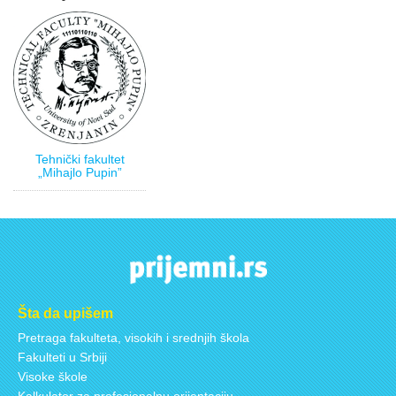
Tehnički fakultet
„Mihajlo Pupin”
Šta da upišem
Pretraga fakulteta, visokih i srednjih škola
Fakulteti u Srbiji
Visoke škole
Kalkulator za profesionalnu orijentaciju