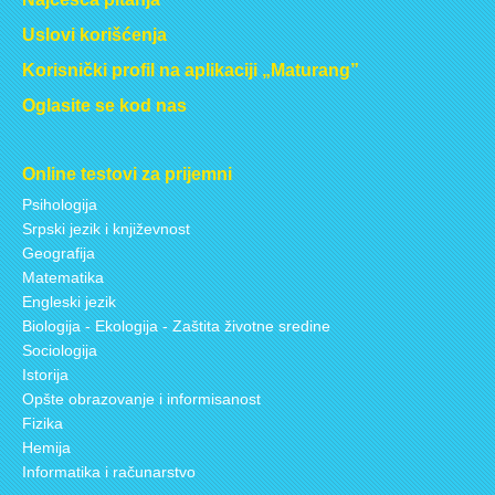
Uslovi korišćenja
Korisnički profil na aplikaciji „Maturang”
Oglasite se kod nas
Online testovi za prijemni
Psihologija
Srpski jezik i književnost
Geografija
Matematika
Engleski jezik
Biologija - Ekologija - Zaštita životne sredine
Sociologija
Istorija
Opšte obrazovanje i informisanost
Fizika
Hemija
Informatika i računarstvo