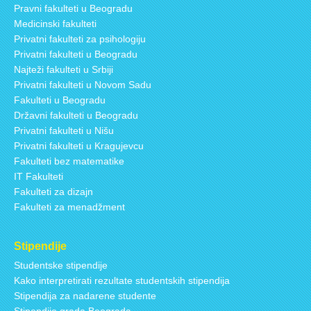
Pravni fakulteti u Beogradu
Medicinski fakulteti
Privatni fakulteti za psihologiju
Privatni fakulteti u Beogradu
Najteži fakulteti u Srbiji
Privatni fakulteti u Novom Sadu
Fakulteti u Beogradu
Državni fakulteti u Beogradu
Privatni fakulteti u Nišu
Privatni fakulteti u Kragujevcu
Fakulteti bez matematike
IT Fakulteti
Fakulteti za dizajn
Fakulteti za menadžment
Stipendije
Studentske stipendije
Kako interpretirati rezultate studentskih stipendija
Stipendija za nadarene studente
Stipendije grada Beograda