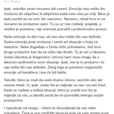
Foto: Pixabay
Ipak, nekoliko stvari moramo biti svesni. Emocije nisu nešto što
možemo da uključimo ili isključimo kada nam nisu po volji. Bitno je
tada suočiti se sa svim što osećamo. Naravno, nikad kroz to ne
moramo da prolazimo sami. Tu su uz nas roditelji, prijatelji, a
ukoliko je potrebno, nije sramota potražiti i profesionalnu pomoć.
Naše emocije su deo nas, ali one nisu nešto što nas definiše.
Svaka emocija jeste prolazna i zavisi od situacije u kojoj se
nalazimo. Neke događaje u životu teže prihvatamo, dok kroz
druge prolazimo kao da se ništa nije desilo. Tu je reč u iskustvu.
Svako iskustvo je dragoceno i donosi nam novu snagu da s
lakoćom podnosimo nove situacije. Ipak, sve je to prolazno i to
nije nešto što nas definiše. Zbog toga je potrebno razgraničiti
emocije od karaktera i sve će biti lakše.
Takođe, bitno je znati da uvek imamo izbora, naročito ako ste
veoma mladi. Vi, ipak, znate šta je najbolje za vas i za vaš život.
Kada se nađete u teškoj situaciji, bitno je uraditi ono što je
najbolje za vas, a takođe paziti da ne povredite nekoga svojim
postupcima.
I najvažnije od svega – nikad ne dozvoljavati da vas neko
uslovljava. Život je pun različitih situacija koje će vam doneti nove