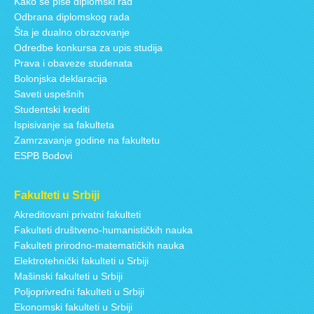
Kako se piše diplomski rad
Odbrana diplomskog rada
Šta je dualno obrazovanje
Odredbe konkursa za upis studija
Prava i obaveze studenata
Bolonjska deklaracija
Saveti uspešnih
Studentski krediti
Ispisivanje sa fakulteta
Zamrzavanje godine na fakultetu
ESPB Bodovi
Fakulteti u Srbiji
Akreditovani privatni fakulteti
Fakulteti društveno-humanističkih nauka
Fakulteti prirodno-matematičkih nauka
Elektrotehnički fakulteti u Srbiji
Mašinski fakulteti u Srbiji
Poljoprivredni fakulteti u Srbiji
Ekonomski fakulteti u Srbiji