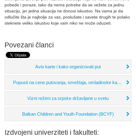
pobede i poraze, tako da nema potrebe da se vežete za jednu
situaciju, jer jedna situacija ne donosi iskustvo. Na vama je da
odlučite šta je najbolje za vas, poslušate i savete drugih te polako
steknete veliko iskustvo koje vam niko ne može oduzeti.
Povezani članci
Avio karte i kako organizovati put
Popusti na cene putovanja, smeštaja, omladinske kartice i slično...
Vizni režimi za srpske državljane u svetu
Balkan Children and Youth Foundation (BCYF)
Izdvojeni univerziteti i fakulteti: