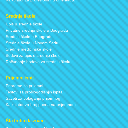
Srednje škole
Upis u srednje škole
Privatne srednje škole u Beogradu
Srednje škole u Beogradu
Srednje škole u Novom Sadu
Srednje medicinske škole
Bodovi za upis u srednje škole
Računanje bodova za srednju školu
Prijemni ispit
Pripreme za prijemni
Testovi sa prošlogodišnjih ispita
Saveti za polaganje prijemnog
Kalkulator za broj poena na prijemnom
Šta treba da znam