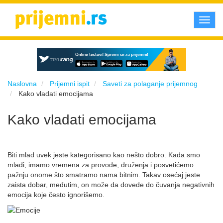
Toggl
navig
Naslovna
Prijemni ispit
Saveti za polaganje prijemnog
Kako vladati emocijama
Kako vladati emocijama
Biti mlad uvek jeste kategorisano kao nešto dobro. Kada smo
mladi, imamo vremena za provode, druženja i posvetićemo
pažnju onome što smatramo nama bitnim. Takav osećaj jeste
zaista dobar, međutim, on može da dovede do čuvanja negativnih
emocija koje često ignorišemo.