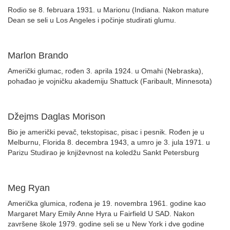
Rodio se 8. februara 1931. u Marionu (Indiana. Nakon mature
Dean se seli u Los Angeles i počinje studirati glumu.
Marlon Brando
Američki glumac, rođen 3. aprila 1924. u Omahi (Nebraska),
pohađao je vojničku akademiju Shattuck (Faribault, Minnesota)
Džejms Daglas Morison
Bio je američki pevač, tekstopisac, pisac i pesnik. Rođen je u
Melburnu, Florida 8. decembra 1943, a umro je 3. jula 1971. u
Parizu Studirao je književnost na koledžu Sankt Petersburg
Meg Ryan
Američka glumica, rođena je 19. novembra 1961. godine kao
Margaret Mary Emily Anne Hyra u Fairfield U SAD. Nakon
završene škole 1979. godine seli se u New York i dve godine