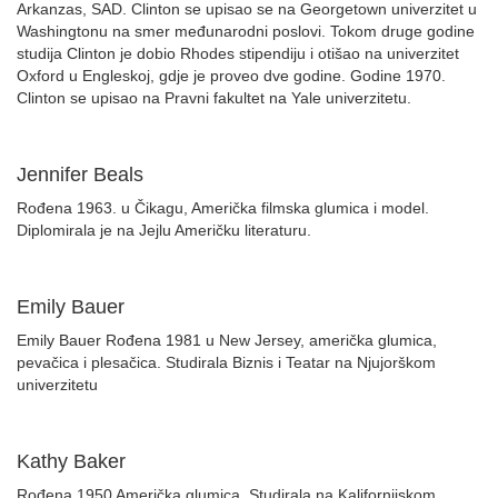
Arkanzas, SAD. Clinton se upisao se na Georgetown univerzitet u
Washingtonu na smer međunarodni poslovi. Tokom druge godine
studija Clinton je dobio Rhodes stipendiju i otišao na univerzitet
Oxford u Engleskoj, gdje je proveo dve godine. Godine 1970.
Clinton se upisao na Pravni fakultet na Yale univerzitetu.
Jennifer Beals
Rođena 1963. u Čikagu, Američka filmska glumica i model.
Diplomirala je na Jejlu Američku literaturu.
Emily Bauer
Emily Bauer Rođena 1981 u New Jersey, američka glumica,
pevačica i plesačica. Studirala Biznis i Teatar na Njujorškom
univerzitetu
Kathy Baker
Rođena 1950 Američka glumica, Studirala na Kalifornijskom