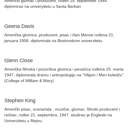
Američki glumac i producent, rođen 25. september 1944.
diplomirao na univeryitetu u Santa Barbari
Geena Davis
Američka glumica, producent, pisac i član Mense rođena 21.
januara 1956. diplomirala na Bostonskom univerzitetu
Glenn Close
Američka filmska i pozorišna glumica i pevačica rođena 19. marta
1947, diplomirala dramu i antropologiju na “Vilijam i Meri koledžu”
(College of William & Mary)
Stephen King
Američki pisac, scenarista , muzičar, glumac, filmski producent i
režiser, rođen 21. septembra, 1947. studirao je Engleski na
Univerzitetu u Mejnu.