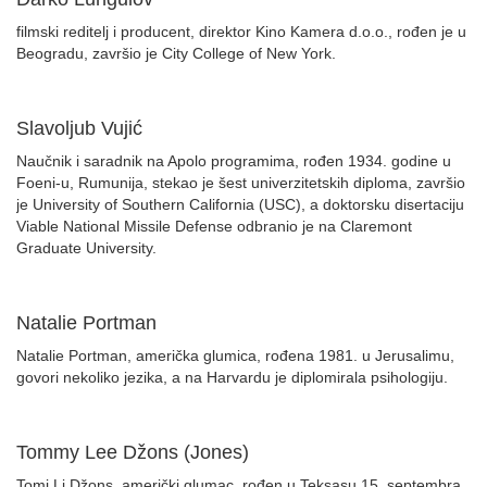
filmski reditelj i producent, direktor Kino Kamera d.o.o., rođen je u
Beogradu, završio je City College of New York.
Slavoljub Vujić
Naučnik i saradnik na Apolo programima, rođen 1934. godine u
Foeni-u, Rumunija, stekao je šest univerzitetskih diploma, završio
je University of Southern California (USC), a doktorsku disertaciju
Viable National Missile Defense odbranio je na Claremont
Graduate University.
Natalie Portman
Natalie Portman, američka glumica, rođena 1981. u Jerusalimu,
govori nekoliko jezika, a na Harvardu je diplomirala psihologiju.
Tommy Lee Džons (Jones)
Tomi Li Džons, američki glumac, rođen u Teksasu 15. septembra