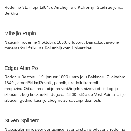
Rođen je 31. maja 1984. u Anahejmu u Kaliforniji. Studirao je na
Berkliju
Mihajlo Pupin
Naučnik, rođen je 9 oktobra 1858. u Idvoru, Banat.Izučavao je
matematku i fiziku na Kolumbijskom Univerzitetu.
Edgar Alan Po
Rođen u Bostonu, 19. januar 1809.umro je u Baltimoru 7. oktobra
1849., američki književnik, pesnik, urednik literarnih
magazina.Odlazi na studije na virdžinijski univerzitet, iz kog je
izbačen zbog kockarskih dugova, 1830. stiže do Vest Pointa, ali je
izbačen godinu kasnije zbog neizvršavanja dužnosti.
Stiven Spilberg
Najpopularniji režiser današnjice, scenarista i producent, rođen je