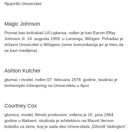
Njujorški Univerzitet.
Magic Johnson
Poznat kao košrakaš LA Lejkersa, rođen je kao Earvin Effay
Johnson Jr. 14. augusta 1959. u Lansingu, Mičigen. Pohađao je
državni Univerzitet u Mičigenu (smer komunikacija jer je hteo da
se bavi medijima).
Ashton Kutcher
glumac i model, rođen 07. februara 1978. godine, studirao je
biohemijski inženjering na Univerzitetu u Ajovi
Courtney Cox
glumica, model, filmski producent, rođena je 15. juna 1964.
godine u Alabami, studirala je arhitekturu na Maunt Vernon
koledžu za žene, koji je sada deo Univerziteta „Džordž Vašington“.