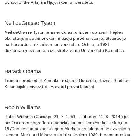
School of the Arts) na Njujorškom univerzitetu.
Neil deGrasse Tyson
Neil deGrasse Tyson je američki astrofizičar i upravnik Hejden
planetarijuma u Američkom muzeju prirodne istorije. Studirao je
na Harvardu i Teksaškom univerzitetu u Ostinu, a 1991.
doktorirao je sa temom iz astrofizike na Univerzitetu Kolumbija.
Barack Obama
Trenutni predsednik Amerike, rodjen u Honolulu, Hawaii. Studirao
Kolumbijski univerzitet i Harvard pravni fakultet.
Robin Williams
Robin Williams (Chicago, 21. 7. 1951. – Tiburon, 11. 8. 2014.) je
bio Oscarom nagrađeni američki glumac i komičar koji je krajem
1970-ih postao poznat ulogom Morka u popularnom televizijskom
sitcomu Mork and Mindy, a da bi se krajem 1980-ih nametnuo kao