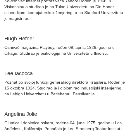
Ko-osnivač internet pretraživača Yahoo! Rođen je 1966. u
Viskonsinu a studirao je na Tulan Univerzitetu sa Din Honor
stipendijom, kompjuterski inženjering. a na Stanford Univerzitetu
je magistrirao.
Hugh Hefner
Osnivač magazina Playboy, rođen 09. aprila 1926. godine u
Čikagu. Studirao je psihologiju na Univerzitetu u Ilinoisu.
Lee Iacocca
Poznat po svojoj funkciji generalnog direktora Krajslera. Rođen je
15 oktobra 1924. Studirao je i diplomirao industrijski inženjering
na Lehigh Univerzitetu u Betlehemu, Pensilvanija.
Angelina Jolie
Glumica i dobitnica oskara, rođena 04. june 1975. godine u Los
Anđelesu, Kalifornija. Pohađala je Lee Strasberg Teatar Institut i