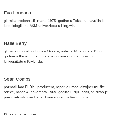
Eva Longoria
glumica, rođena 15. marta 1975. godine u Teksasu, završila je
kineziologiju na A&M univerzitetu u Kingzvilu.
Halle Berry
glumica i model, dobitnica Oskara, rođena 14. avgusta 1966.
godine u Klivlendu, studirala je novinarstno na državnom
Univerzitetu u Klivlendu.
Sean Combs
poznatiji kao Pi Didi, producent, reper, glumac, dizajner muške
odeće, rođen 4. novembra 1969. godine u Nju Jorku, studirao je
preduzetništvo na Hauard univerzitetu u Vašingtonu.
Darko Lungulov