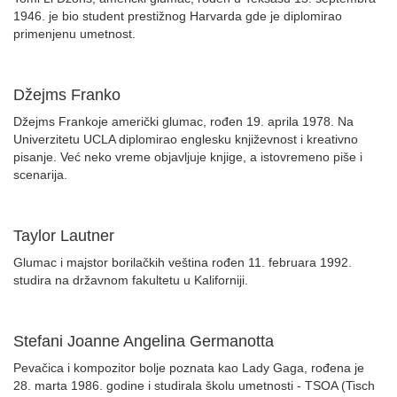
1946. je bio student prestižnog Harvarda gde je diplomirao
primenjenu umetnost.
Džejms Franko
Džejms Frankoje američki glumac, rođen 19. aprila 1978. Na
Univerzitetu UCLA diplomirao englesku književnost i kreativno
pisanje. Već neko vreme objavljuje knjige, a istovremeno piše i
scenarija.
Taylor Lautner
Glumac i majstor borilačkih veština rođen 11. februara 1992.
studira na državnom fakultetu u Kaliforniji.
Stefani Joanne Angelina Germanotta
Pevačica i kompozitor bolje poznata kao Lady Gaga, rođena je
28. marta 1986. godine i studirala školu umetnosti - TSOA (Tisch