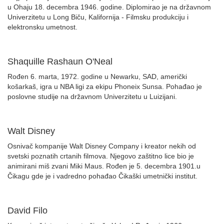
u Ohaju 18. decembra 1946. godine. Diplomirao je na državnom
Univerzitetu u Long Biču, Kalifornija - Filmsku produkciju i
elektronsku umetnost.
Shaquille Rashaun O'Neal
Rođen 6. marta, 1972. godine u Newarku, SAD, američki
košarkaš, igra u NBA ligi za ekipu Phoneix Sunsa. Pohađao je
poslovne studije na državnom Univerzitetu u Luizijani.
Walt Disney
Osnivač kompanije Walt Disney Company i kreator nekih od
svetski poznatih crtanih filmova. Njegovo zaštitno lice bio je
animirani miš zvani Miki Maus. Rođen je 5. decembra 1901.u
Čikagu gde je i vadredno pohađao Čikaški umetnički institut.
David Filo