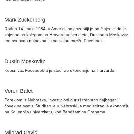
Mark Zuckerberg
Rođen 14. maja 1984. u Americi, najpoznatiji je po činjenici da je
zajedno sa kolegom sa Hravard univerziteta, Dustinom Moskovitz-
em osnovao najpoznatiju socijalnu mrežu Facebook.
Dustin Moskovitz
Koosnivač Facebook-a je studirao ekonomiju na Harvardu.
Voren Bafet
Poreklom iz Nebraske, investicioni guru i trenutno najbogatiji
čovek na svetu. Studirao je u Nebraski, a magistrirao je ekonomiju
na Kolumbija univerzitetu, kod Bendžamina Grahama
Milorad Čavić