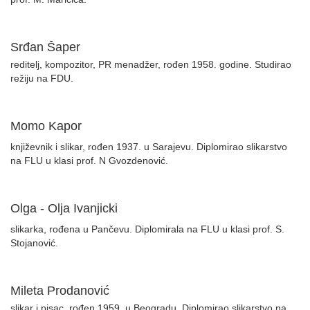
Srđan Šaper
reditelj, kompozitor, PR menadžer, rođen 1958. godine. Studirao
režiju na FDU.
Momo Kapor
književnik i slikar, rođen 1937. u Sarajevu. Diplomirao slikarstvo
na FLU u klasi prof. N Gvozdenović.
Olga - Olja Ivanjicki
slikarka, rođena u Pančevu. Diplomirala na FLU u klasi prof. S.
Stojanović.
Mileta Prodanović
slikar i pisac, rođen 1959. u Beogradu. Diplomirao slikarstvo na