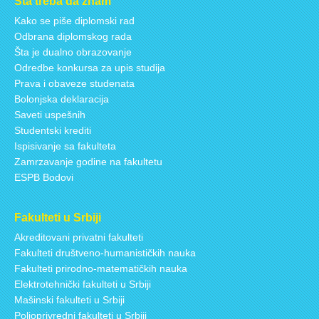
Šta treba da znam
Kako se piše diplomski rad
Odbrana diplomskog rada
Šta je dualno obrazovanje
Odredbe konkursa za upis studija
Prava i obaveze studenata
Bolonjska deklaracija
Saveti uspešnih
Studentski krediti
Ispisivanje sa fakulteta
Zamrzavanje godine na fakultetu
ESPB Bodovi
Fakulteti u Srbiji
Akreditovani privatni fakulteti
Fakulteti društveno-humanističkih nauka
Fakulteti prirodno-matematičkih nauka
Elektrotehnički fakulteti u Srbiji
Mašinski fakulteti u Srbiji
Poljoprivredni fakulteti u Srbiji