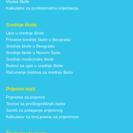
Visoke škole
Kalkulator za profesionalnu orijentaciju
Srednje škole
Upis u srednje škole
Privatne srednje škole u Beogradu
Srednje škole u Beogradu
Srednje škole u Novom Sadu
Srednje medicinske škole
Bodovi za upis u srednje škole
Računanje bodova za srednju školu
Prijemni ispit
Pripreme za prijemni
Testovi sa prošlogodišnjih ispita
Saveti za polaganje prijemnog
Kalkulator za broj poena na prijemnom