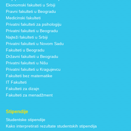
Ekonomski fakulteti u Srbiji
Pravni fakulteti u Beogradu
Medicinski fakulteti
Privatni fakulteti za psihologiju
Privatni fakulteti u Beogradu
Najteži fakulteti u Srbiji
Privatni fakulteti u Novom Sadu
Fakulteti u Beogradu
Državni fakulteti u Beogradu
Privatni fakulteti u Nišu
Privatni fakulteti u Kragujevcu
Fakulteti bez matematike
IT Fakulteti
Fakulteti za dizajn
Fakulteti za menadžment
Stipendije
Studentske stipendije
Kako interpretirati rezultate studentskih stipendija