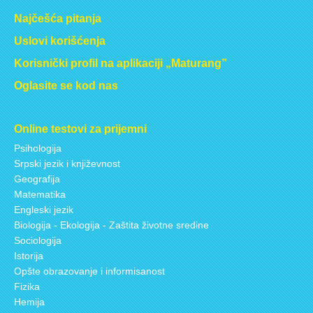
Najčešća pitanja
Uslovi korišćenja
Korisnički profil na aplikaciji „Maturang”
Oglasite se kod nas
Online testovi za prijemni
Psihologija
Srpski jezik i književnost
Geografija
Matematika
Engleski jezik
Biologija - Ekologija - Zaštita životne sredine
Sociologija
Istorija
Opšte obrazovanje i informisanost
Fizika
Hemija