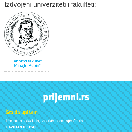
Izdvojeni univerziteti i fakulteti:
Tehnički fakultet
„Mihajlo Pupin”
Šta da upišem
Pretraga fakulteta, visokih i srednjih škola
Fakulteti u Srbiji