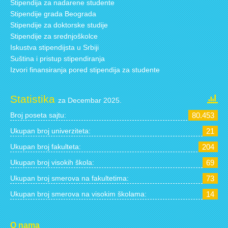
Stipendija za nadarene studente
Stipendije grada Beograda
Stipendije za doktorske studije
Stipendije za srednjoškolce
Iskustva stipendijsta u Srbiji
Suština i pristup stipendiranja
Izvori finansiranja pored stipendija za studente
Statistika
za Decembar 2025.
Broj poseta sajtu:
80.453
Ukupan broj univerziteta:
21
Ukupan broj fakulteta:
204
Ukupan broj visokih škola:
69
Ukupan broj smerova na fakultetima:
73
Ukupan broj smerova na visokim školama:
14
O nama