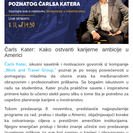
Čarls Kater: Kako ostvariti karijerne ambicije u
Americi
Čarls Kater
, iskusni savetnik i motivacioni govornik iz kompanije
„Work and Travel Group,”
poznat je po svojoj posvećenosti u
pomaganju mladima da otvore vrata ka međunarodnim
obrazovnim i profesionalnim prilikama. Sa bogatim iskustvom u
radu sa studentima, Kater pruža praktične savete i inspirativne
primere kako bi učenici stekli jasnu sliku o tome šta je potrebno za
uspešno planiranje karijere u inostranstvu.
Tokom predavanja 8. novembra, predstaviće najpopularnije
programe za rad, praksu i studije u Americi, objašnjavajući korake
ka ostvarivanju ciljeva u prestižnim američkim institucijama.
Njegov energičan pristup i široko znanje učiniće ovo predavanje
izuzetnom prilikom za sve koji sanjaju o karijeri i obrazovanju u