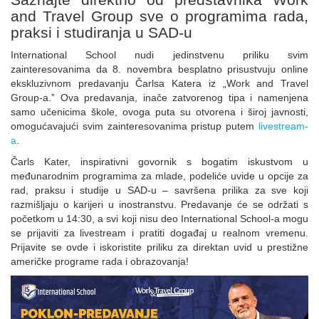
and Travel Group sve o programima rada,
praksi i studiranja u SAD-u
International School nudi jedinstvenu priliku svim
zainteresovanima da 8. novembra besplatno prisustvuju online
ekskluzivnom predavanju Čarlsa Katera iz „Work and Travel
Group-a.” Ova predavanja, inače zatvorenog tipa i namenjena
samo učenicima škole, ovoga puta su otvorena i široj javnosti,
omogućavajući svim zainteresovanima pristup putem
livestream-
a
.
Čarls Kater, inspirativni govornik s bogatim iskustvom u
međunarodnim programima za mlade, podeliće uvide u opcije za
rad, praksu i studije u SAD-u – savršena prilika za sve koji
razmišljaju o karijeri u inostranstvu. Predavanje će se održati s
početkom u 14:30, a svi koji nisu deo International School-a mogu
se prijaviti za livestream i pratiti događaj u realnom vremenu.
Prijavite se ovde i iskoristite priliku za direktan uvid u prestižne
američke programe rada i obrazovanja!