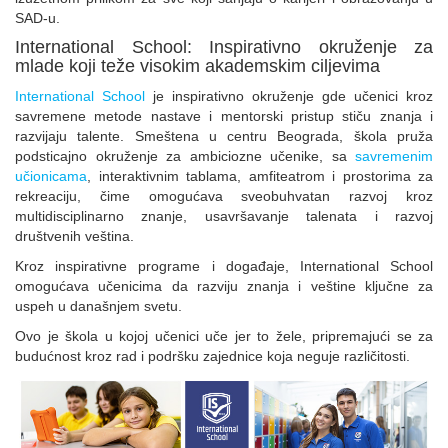
SAD-u.
International School: Inspirativno okruženje za
mlade koji teže visokim akademskim ciljevima
International School
je inspirativno okruženje gde učenici kroz
savremene metode nastave i mentorski pristup stiču znanja i
razvijaju talente. Smeštena u centru Beograda, škola pruža
podsticajno okruženje za ambiciozne učenike, sa
savremenim
učionicama
, interaktivnim tablama, amfiteatrom i prostorima za
rekreaciju, čime omogućava sveobuhvatan razvoj kroz
multidisciplinarno znanje, usavršavanje talenata i razvoj
društvenih veština.
Kroz inspirativne programe i događaje, International School
omogućava učenicima da razviju znanja i veštine ključne za
uspeh u današnjem svetu.
Ovo je škola u kojoj učenici uče jer to žele, pripremajući se za
budućnost kroz rad i podršku zajednice koja neguje različitosti.