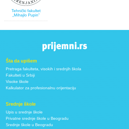
Tehnički fakultet
„Mihajlo Pupin”
Šta da upišem
Pretraga fakulteta, visokih i srednjih škola
Fakulteti u Srbiji
Visoke škole
Kalkulator za profesionalnu orijentaciju
Srednje škole
Upis u srednje škole
Privatne srednje škole u Beogradu
Srednje škole u Beogradu