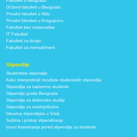
Fakulteti u Beogradu
Državni fakulteti u Beogradu
Privatni fakulteti u Nišu
Privatni fakulteti u Kragujevcu
Fakulteti bez matematike
IT Fakulteti
Fakulteti za dizajn
Fakulteti za menadžment
Stipendije
Studentske stipendije
Kako interpretirati rezultate studentskih stipendija
Stipendija za nadarene studente
Stipendije grada Beograda
Stipendije za doktorske studije
Stipendije za srednjoškolce
Iskustva stipendijsta u Srbiji
Suština i pristup stipendiranja
Izvori finansiranja pored stipendija za studente