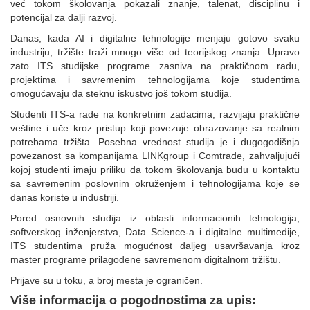
već tokom školovanja pokazali znanje, talenat, disciplinu i
potencijal za dalji razvoj.
Danas, kada AI i digitalne tehnologije menjaju gotovo svaku
industriju, tržište traži mnogo više od teorijskog znanja. Upravo
zato ITS studijske programe zasniva na praktičnom radu,
projektima i savremenim tehnologijama koje studentima
omogućavaju da steknu iskustvo još tokom studija.
Studenti ITS-a rade na konkretnim zadacima, razvijaju praktične
veštine i uče kroz pristup koji povezuje obrazovanje sa realnim
potrebama tržišta. Posebna vrednost studija je i dugogodišnja
povezanost sa kompanijama LINKgroup i Comtrade, zahvaljujući
kojoj studenti imaju priliku da tokom školovanja budu u kontaktu
sa savremenim poslovnim okruženjem i tehnologijama koje se
danas koriste u industriji.
Pored osnovnih studija iz oblasti informacionih tehnologija,
softverskog inženjerstva, Data Science-a i digitalne multimedije,
ITS studentima pruža mogućnost daljeg usavršavanja kroz
master programe prilagođene savremenom digitalnom tržištu.
Prijave su u toku, a broj mesta je ograničen.
Više informacija o pogodnostima za upis: