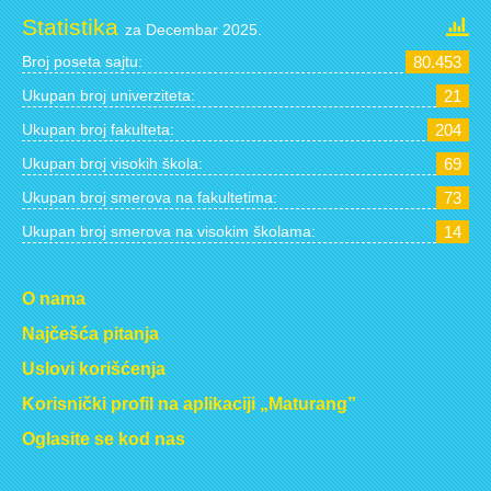
Statistika
za Decembar 2025.
Broj poseta sajtu:
80.453
Ukupan broj univerziteta:
21
Ukupan broj fakulteta:
204
Ukupan broj visokih škola:
69
Ukupan broj smerova na fakultetima:
73
Ukupan broj smerova na visokim školama:
14
O nama
Najčešća pitanja
Uslovi korišćenja
Korisnički profil na aplikaciji „Maturang”
Oglasite se kod nas