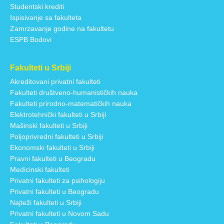
Studentski krediti
Ispisivanje sa fakulteta
Zamrzavanje godine na fakultetu
ESPB Bodovi
Fakulteti u Srbiji
Akreditovani privatni fakulteti
Fakulteti društveno-humanističkih nauka
Fakulteti prirodno-matematičkih nauka
Elektrotehnički fakulteti u Srbiji
Mašinski fakulteti u Srbiji
Poljoprivredni fakulteti u Srbiji
Ekonomski fakulteti u Srbiji
Pravni fakulteti u Beogradu
Medicinski fakulteti
Privatni fakulteti za psihologiju
Privatni fakulteti u Beogradu
Najteži fakulteti u Srbiji
Privatni fakulteti u Novom Sadu