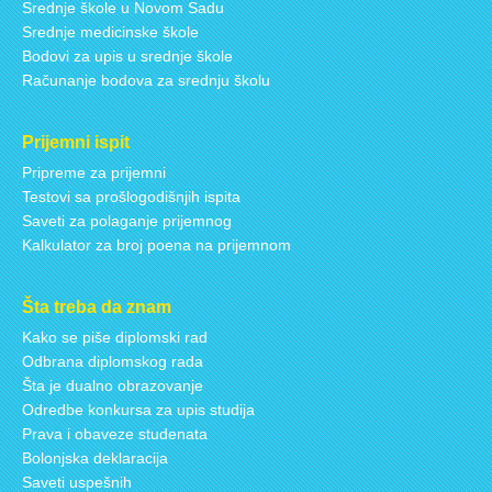
Srednje škole u Novom Sadu
Srednje medicinske škole
Bodovi za upis u srednje škole
Računanje bodova za srednju školu
Prijemni ispit
Pripreme za prijemni
Testovi sa prošlogodišnjih ispita
Saveti za polaganje prijemnog
Kalkulator za broj poena na prijemnom
Šta treba da znam
Kako se piše diplomski rad
Odbrana diplomskog rada
Šta je dualno obrazovanje
Odredbe konkursa za upis studija
Prava i obaveze studenata
Bolonjska deklaracija
Saveti uspešnih