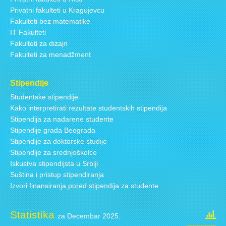
Privatni fakulteti u Kragujevcu
Fakulteti bez matematike
IT Fakulteti
Fakulteti za dizajn
Fakulteti za menadžment
Stipendije
Studentske stipendije
Kako interpretirati rezultate studentskih stipendija
Stipendija za nadarene studente
Stipendije grada Beograda
Stipendije za doktorske studije
Stipendije za srednjoškolce
Iskustva stipendijsta u Srbiji
Suština i pristup stipendiranja
Izvori finansiranja pored stipendija za studente
Statistika
za Decembar 2025.