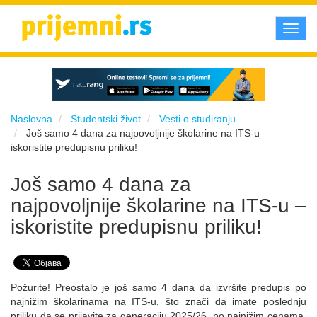
Toggl
navig
Naslovna
Studentski život
Vesti o studiranju
Još samo 4 dana za najpovoljnije školarine na ITS-u –
iskoristite predupisnu priliku!
Još samo 4 dana za
najpovoljnije školarine na ITS-u –
iskoristite predupisnu priliku!
Požurite! Preostalo je još samo 4 dana da izvršite predupis po
najnižim školarinama na ITS-u, što znači da imate poslednju
priliku da se prijavite za generaciju 2025/26. po najnižim cenama.