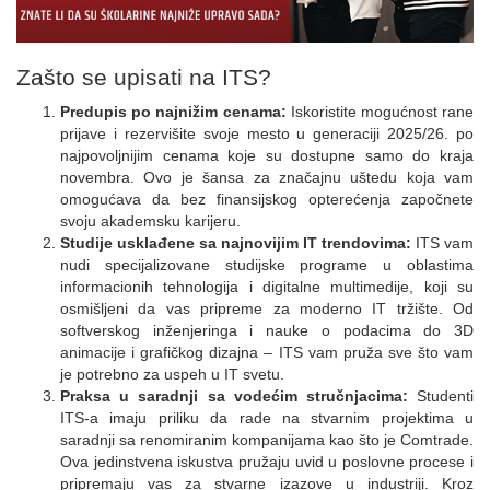
Zašto se upisati na ITS?
Predupis po najnižim cenama:
Iskoristite mogućnost rane
prijave i rezervišite svoje mesto u generaciji 2025/26. po
najpovoljnijim cenama koje su dostupne samo do kraja
novembra. Ovo je šansa za značajnu uštedu koja vam
omogućava da bez finansijskog opterećenja započnete
svoju akademsku karijeru.
Studije usklađene sa najnovijim IT trendovima:
ITS vam
nudi specijalizovane studijske programe u oblastima
informacionih tehnologija i digitalne multimedije, koji su
osmišljeni da vas pripreme za moderno IT tržište. Od
softverskog inženjeringa i nauke o podacima do 3D
animacije i grafičkog dizajna – ITS vam pruža sve što vam
je potrebno za uspeh u IT svetu.
Praksa u saradnji sa vodećim stručnjacima:
Studenti
ITS-a imaju priliku da rade na stvarnim projektima u
saradnji sa renomiranim kompanijama kao što je Comtrade.
Ova jedinstvena iskustva pružaju uvid u poslovne procese i
pripremaju vas za stvarne izazove u industriji. Kroz