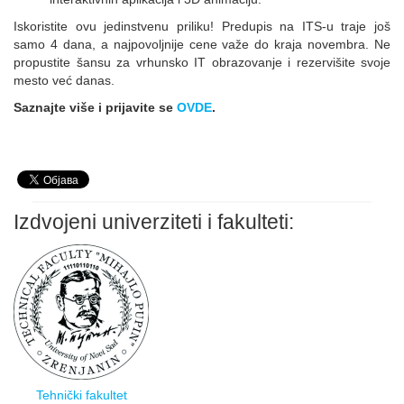
Iskoristite ovu jedinstvenu priliku! Predupis na ITS-u traje još
samo 4 dana, a najpovoljnije cene važe do kraja novembra. Ne
propustite šansu za vrhunsko IT obrazovanje i rezervišite svoje
mesto već danas.
Saznajte više i prijavite se
OVDE
.
Izdvojeni univerziteti i fakulteti:
Tehnički fakultet