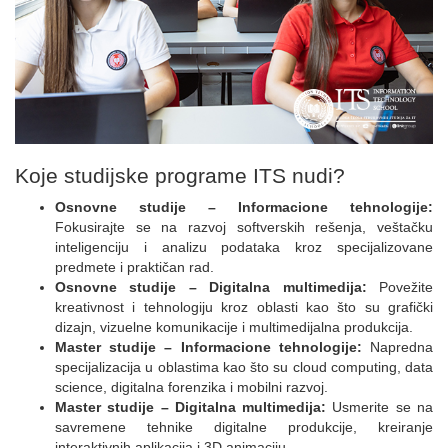
Koje studijske programe ITS nudi?
Osnovne studije – Informacione tehnologije:
Fokusirajte se na razvoj softverskih rešenja, veštačku
inteligenciju i analizu podataka kroz specijalizovane
predmete i praktičan rad.
Osnovne studije – Digitalna multimedija:
Povežite
kreativnost i tehnologiju kroz oblasti kao što su grafički
dizajn, vizuelne komunikacije i multimedijalna produkcija.
Master studije – Informacione tehnologije:
Napredna
specijalizacija u oblastima kao što su cloud computing, data
science, digitalna forenzika i mobilni razvoj.
Master studije – Digitalna multimedija:
Usmerite se na
savremene tehnike digitalne produkcije, kreiranje
interaktivnih aplikacija i 3D animaciju.