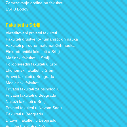
Zamrzavanje godine na fakultetu
ESPB Bodovi
Fakulteti u Srbiji
Akreditovani privatni fakulteti
Fakulteti društveno-humanističkih nauka
Fakulteti prirodno-matematičkih nauka
Elektrotehnički fakulteti u Srbiji
Mašinski fakulteti u Srbiji
Poljoprivredni fakulteti u Srbiji
Ekonomski fakulteti u Srbiji
Pravni fakulteti u Beogradu
Medicinski fakulteti
Privatni fakulteti za psihologiju
Privatni fakulteti u Beogradu
Najteži fakulteti u Srbiji
Privatni fakulteti u Novom Sadu
Fakulteti u Beogradu
Državni fakulteti u Beogradu
Privatni fakulteti u Nišu