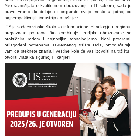
Ako razmišljate o kvalitetnom obrazovanju u IT sektoru, sada je
pravo vreme da delujete i osigurate svoje mesto u jednoj od
najperspektivnijih industrija današnjice.
ITS je vodeća visoka škola za informacione tehnologije u regionu,
prepoznata po tome što kombinuje teorijsko obrazovanje sa
praktičnim radom i najnovijim tehnologijama. Naši programi,
prilagođeni potrebama savremenog tržišta rada, omogućavaju
vam da steknete znanja i veštine koje će vas izdvojiti na tržištu i
otvoriti vrata ka sigurnoj IT karijeri.