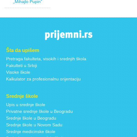
„Mihajlo Pupin”
Šta da upišem
Pretraga fakulteta, visokih i srednjih škola
Fakulteti u Srbiji
Visoke škole
Kalkulator za profesionalnu orijentaciju
Srednje škole
Upis u srednje škole
Privatne srednje škole u Beogradu
Srednje škole u Beogradu
Srednje škole u Novom Sadu
Srednje medicinske škole