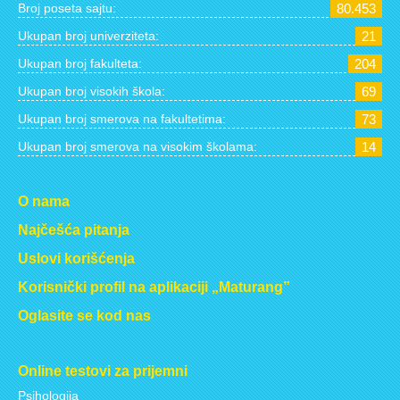
Broj poseta sajtu:
80.453
Ukupan broj univerziteta:
21
Ukupan broj fakulteta:
204
Ukupan broj visokih škola:
69
Ukupan broj smerova na fakultetima:
73
Ukupan broj smerova na visokim školama:
14
O nama
Najčešća pitanja
Uslovi korišćenja
Korisnički profil na aplikaciji „Maturang”
Oglasite se kod nas
Online testovi za prijemni
Psihologija