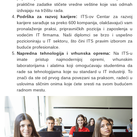
praktične zadatke stičete vredne veštine koje vas odmah
izdvajaju na tržištu rada.
Podrška za razvoj karijere:
ITS-ov Centar za razvoj
karijere sarađuje sa preko 600 kompanija, olakšavajući vam
pronalaženje praksi, pripravničkih pozicija i zaposlenja u
vodećim IT firmama. Naši diplomci se brzo i uspešno
pozicioniraju u IT sektoru, što čini ITS pravim izborom za
buduće profesionalce.
Napredna tehnologija i vrhunska oprema:
Na ITS-u
imate pristup najmodernijoj opremi, vrhunskim
laboratorijama i alatima koji omogućavaju studentima da
rade sa tehnologijama koje su standard u IT industriji. To
znači da ste od prvog dana povezani sa praksom, radeći u
uslovima sličnim onima koje ćete sresti na svom budućem
radnom mestu.