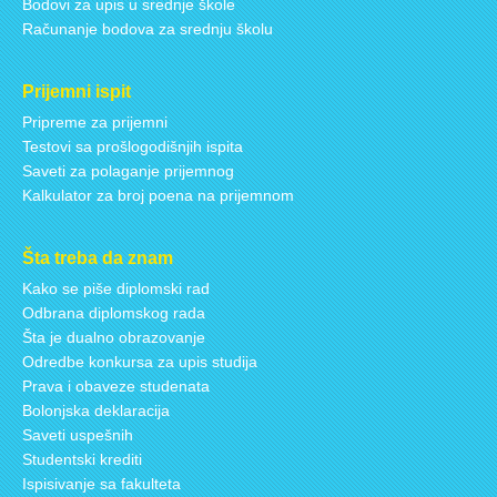
Bodovi za upis u srednje škole
Računanje bodova za srednju školu
Prijemni ispit
Pripreme za prijemni
Testovi sa prošlogodišnjih ispita
Saveti za polaganje prijemnog
Kalkulator za broj poena na prijemnom
Šta treba da znam
Kako se piše diplomski rad
Odbrana diplomskog rada
Šta je dualno obrazovanje
Odredbe konkursa za upis studija
Prava i obaveze studenata
Bolonjska deklaracija
Saveti uspešnih
Studentski krediti
Ispisivanje sa fakulteta