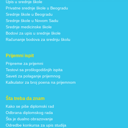
Upis u srednje škole
Privatne srednje škole u Beogradu
Srednje škole u Beogradu
Srednje škole u Novom Sadu
Srednje medicinske škole
Bodovi za upis u srednje škole
Računanje bodova za srednju školu
Prijemni ispit
Pripreme za prijemni
Testovi sa prošlogodišnjih ispita
Saveti za polaganje prijemnog
Kalkulator za broj poena na prijemnom
Šta treba da znam
Kako se piše diplomski rad
Odbrana diplomskog rada
Šta je dualno obrazovanje
Odredbe konkursa za upis studija