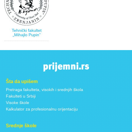
Tehnički fakultet
„Mihajlo Pupin”
Šta da upišem
Pretraga fakulteta, visokih i srednjih škola
Fakulteti u Srbiji
Visoke škole
Kalkulator za profesionalnu orijentaciju
Srednje škole