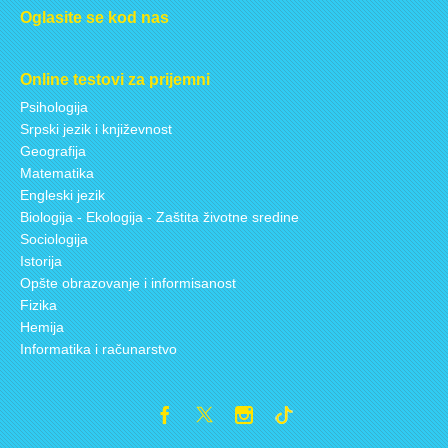
Oglasite se kod nas
Online testovi za prijemni
Psihologija
Srpski jezik i književnost
Geografija
Matematika
Engleski jezik
Biologija - Ekologija - Zaštita životne sredine
Sociologija
Istorija
Opšte obrazovanje i informisanost
Fizika
Hemija
Informatika i računarstvo