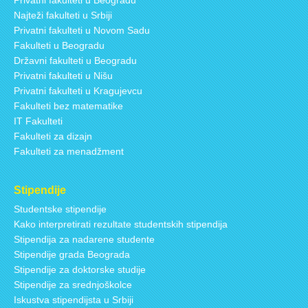
Privatni fakulteti u Beogradu
Najteži fakulteti u Srbiji
Privatni fakulteti u Novom Sadu
Fakulteti u Beogradu
Državni fakulteti u Beogradu
Privatni fakulteti u Nišu
Privatni fakulteti u Kragujevcu
Fakulteti bez matematike
IT Fakulteti
Fakulteti za dizajn
Fakulteti za menadžment
Stipendije
Studentske stipendije
Kako interpretirati rezultate studentskih stipendija
Stipendija za nadarene studente
Stipendije grada Beograda
Stipendije za doktorske studije
Stipendije za srednjoškolce
Iskustva stipendijsta u Srbiji