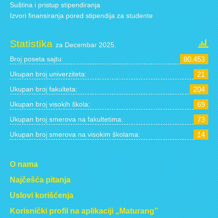
Suština i pristup stipendiranja
Izvori finansiranja pored stipendija za studente
Statistika
za Decembar 2025.
Broj poseta sajtu:
80.453
Ukupan broj univerziteta:
21
Ukupan broj fakulteta:
204
Ukupan broj visokih škola:
69
Ukupan broj smerova na fakultetima:
73
Ukupan broj smerova na visokim školama:
14
O nama
Najčešća pitanja
Uslovi korišćenja
Korisnički profil na aplikaciji „Maturang”