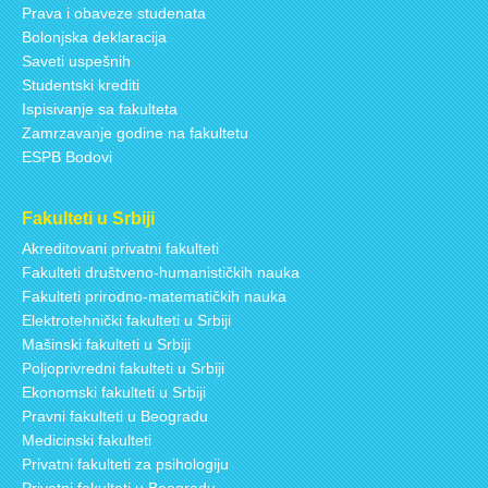
Prava i obaveze studenata
Bolonjska deklaracija
Saveti uspešnih
Studentski krediti
Ispisivanje sa fakulteta
Zamrzavanje godine na fakultetu
ESPB Bodovi
Fakulteti u Srbiji
Akreditovani privatni fakulteti
Fakulteti društveno-humanističkih nauka
Fakulteti prirodno-matematičkih nauka
Elektrotehnički fakulteti u Srbiji
Mašinski fakulteti u Srbiji
Poljoprivredni fakulteti u Srbiji
Ekonomski fakulteti u Srbiji
Pravni fakulteti u Beogradu
Medicinski fakulteti
Privatni fakulteti za psihologiju