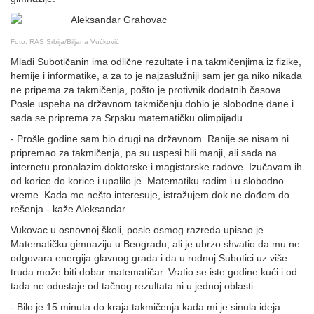
Foto: RAS Srbija/Biljana Vučković
Mladi Subotičanin ima odlične rezultate i na takmičenjima iz fizike,
hemije i informatike, a za to je najzaslužniji sam jer ga niko nikada
ne pripema za takmičenja, pošto je protivnik dodatnih časova.
Posle uspeha na državnom takmičenju dobio je slobodne dane i
sada se priprema za Srpsku matematičku olimpijadu.
- Prošle godine sam bio drugi na državnom. Ranije se nisam ni
pripremao za takmičenja, pa su uspesi bili manji, ali sada na
internetu pronalazim doktorske i magistarske radove. Izučavam ih
od korice do korice i upalilo je. Matematiku radim i u slobodno
vreme. Kada me nešto interesuje, istražujem dok ne dođem do
rešenja - kaže Aleksandar.
Vukovac u osnovnoj školi, posle osmog razreda upisao je
Matematičku gimnaziju u Beogradu, ali je ubrzo shvatio da mu ne
odgovara energija glavnog grada i da u rodnoj Subotici uz više
truda može biti dobar matematičar. Vratio se iste godine kući i od
tada ne odustaje od tačnog rezultata ni u jednoj oblasti.
- Bilo je 15 minuta do kraja takmičenja kada mi je sinula ideja