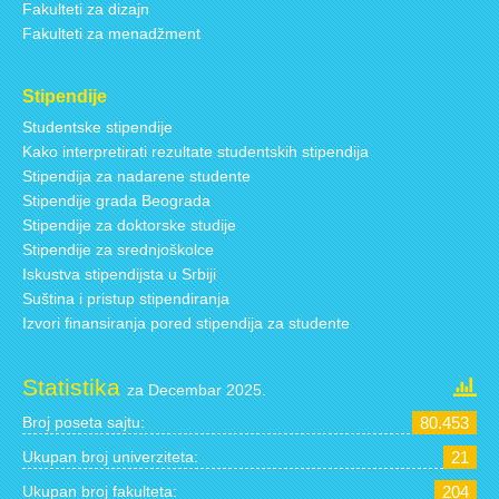
Fakulteti za dizajn
Fakulteti za menadžment
Stipendije
Studentske stipendije
Kako interpretirati rezultate studentskih stipendija
Stipendija za nadarene studente
Stipendije grada Beograda
Stipendije za doktorske studije
Stipendije za srednjoškolce
Iskustva stipendijsta u Srbiji
Suština i pristup stipendiranja
Izvori finansiranja pored stipendija za studente
Statistika
za Decembar 2025.
Broj poseta sajtu:
80.453
Ukupan broj univerziteta:
21
Ukupan broj fakulteta:
204