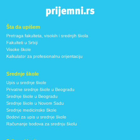
Šta da upišem
Pretraga fakulteta, visokih i srednjih škola
Fakulteti u Srbiji
Visoke škole
Kalkulator za profesionalnu orijentaciju
Srednje škole
Upis u srednje škole
Privatne srednje škole u Beogradu
Srednje škole u Beogradu
Srednje škole u Novom Sadu
Srednje medicinske škole
Bodovi za upis u srednje škole
Računanje bodova za srednju školu