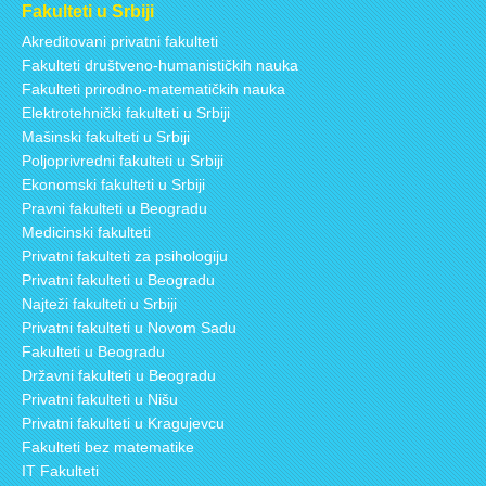
Fakulteti u Srbiji
Akreditovani privatni fakulteti
Fakulteti društveno-humanističkih nauka
Fakulteti prirodno-matematičkih nauka
Elektrotehnički fakulteti u Srbiji
Mašinski fakulteti u Srbiji
Poljoprivredni fakulteti u Srbiji
Ekonomski fakulteti u Srbiji
Pravni fakulteti u Beogradu
Medicinski fakulteti
Privatni fakulteti za psihologiju
Privatni fakulteti u Beogradu
Najteži fakulteti u Srbiji
Privatni fakulteti u Novom Sadu
Fakulteti u Beogradu
Državni fakulteti u Beogradu
Privatni fakulteti u Nišu
Privatni fakulteti u Kragujevcu
Fakulteti bez matematike
IT Fakulteti