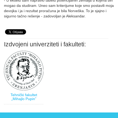
- U ekselu sam napravio tabelu potencijalnih zemalja u kojima bih
mogao da studiram. Uneo sam kriterijume koje smo postavili moja
devojka i ja i rezultat proračuna je bila Norveška. To je sjajno i
sigurno tačno rešenje - zadovoljan je Aleksandar.
Izdvojeni univerziteti i fakulteti:
Tehnički fakultet
„Mihajlo Pupin”