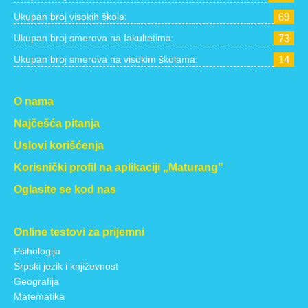
Ukupan broj visokih škola:
69
Ukupan broj smerova na fakultetima:
73
Ukupan broj smerova na visokim školama:
14
O nama
Najčešća pitanja
Uslovi korišćenja
Korisnički profil na aplikaciji „Maturang”
Oglasite se kod nas
Online testovi za prijemni
Psihologija
Srpski jezik i književnost
Geografija
Matematika