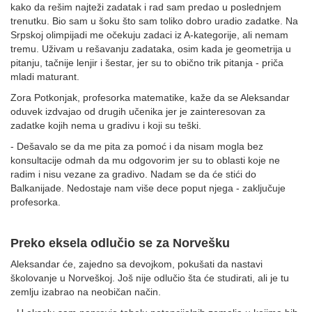
kako da rešim najteži zadatak i rad sam predao u poslednjem
trenutku. Bio sam u šoku što sam toliko dobro uradio zadatke. Na
Srpskoj olimpijadi me očekuju zadaci iz A-kategorije, ali nemam
tremu. Uživam u rešavanju zadataka, osim kada je geometrija u
pitanju, tačnije lenjir i šestar, jer su to obično trik pitanja - priča
mladi maturant.
Zora Potkonjak, profesorka matematike, kaže da se Aleksandar
oduvek izdvajao od drugih učenika jer je zainteresovan za
zadatke kojih nema u gradivu i koji su teški.
- Dešavalo se da me pita za pomoć i da nisam mogla bez
konsultacije odmah da mu odgovorim jer su to oblasti koje ne
radim i nisu vezane za gradivo. Nadam se da će stići do
Balkanijade. Nedostaje nam više dece poput njega - zaključuje
profesorka.
Preko eksela odlučio se za Norvešku
Aleksandar će, zajedno sa devojkom, pokušati da nastavi
školovanje u Norveškoj. Još nije odlučio šta će studirati, ali je tu
zemlju izabrao na neobičan način.