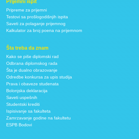
Prijemni ispit
Pripreme za prijemni
Testovi sa prošlogodišnjih ispita
Saveti za polaganje prijemnog
Kalkulator za broj poena na prijemnom
Šta treba da znam
Kako se piše diplomski rad
Odbrana diplomskog rada
Šta je dualno obrazovanje
Odredbe konkursa za upis studija
Prava i obaveze studenata
Bolonjska deklaracija
Saveti uspešnih
Studentski krediti
Ispisivanje sa fakulteta
Zamrzavanje godine na fakultetu
ESPB Bodovi