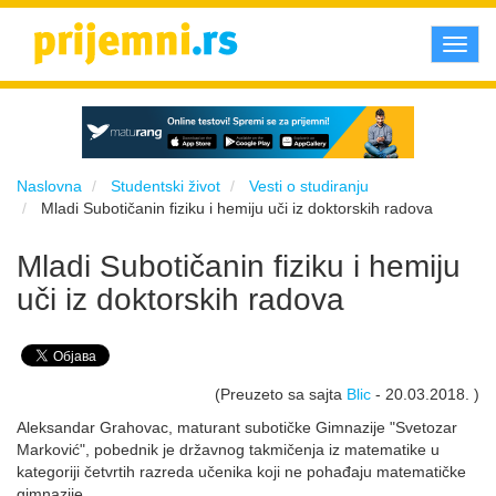
Toggl
navig
Naslovna
Studentski život
Vesti o studiranju
Mladi Subotičanin fiziku i hemiju uči iz doktorskih radova
Mladi Subotičanin fiziku i hemiju
uči iz doktorskih radova
(Preuzeto sa sajta
Blic
- 20.03.2018. )
Aleksandar Grahovac, maturant subotičke Gimnazije "Svetozar
Marković", pobednik je državnog takmičenja iz matematike u
kategoriji četvrtih razreda učenika koji ne pohađaju matematičke
gimnazije.