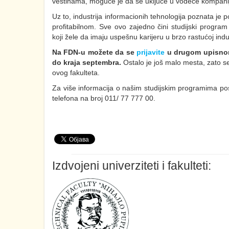
veštinama, moguće je da se uključe u vodeće kompanije
Uz to, industrija informacionih tehnologija poznata je
profitabilnom. Sve ovo zajedno čini studijski program
koji žele da imaju uspešnu karijeru u brzo rastućoj indus
Na FDN-u možete da se
prijavite
u drugom upisnom 
do kraja septembra.
Ostalo je još malo mesta, zato se
ovog fakulteta.
Za više informacija o našim studijskim programima pos
telefona na broj 011/ 77 777 00.
Izdvojeni univerziteti i fakulteti: