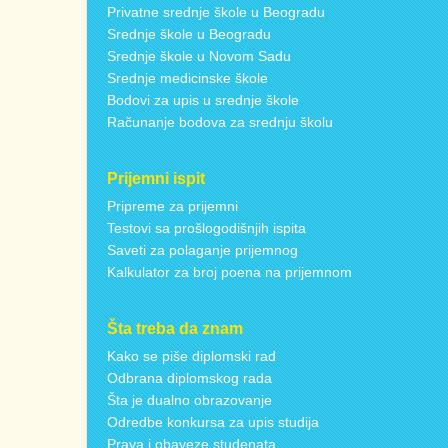
Privatne srednje škole u Beogradu
Srednje škole u Beogradu
Srednje škole u Novom Sadu
Srednje medicinske škole
Bodovi za upis u srednje škole
Računanje bodova za srednju školu
Prijemni ispit
Pripreme za prijemni
Testovi sa prošlogodišnjih ispita
Saveti za polaganje prijemnog
Kalkulator za broj poena na prijemnom
Šta treba da znam
Kako se piše diplomski rad
Odbrana diplomskog rada
Šta je dualno obrazovanje
Odredbe konkursa za upis studija
Prava i obaveze studenata