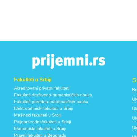
S
Fakulteti u Srbiji
Akreditovani privatni fakulteti
Br
Fakulteti društveno-humanističkih nauka
Uk
Fakulteti prirodno-matematičkih nauka
Elektrotehnički fakulteti u Srbiji
Uk
Mašinski fakulteti u Srbiji
Uk
Poljoprivredni fakulteti u Srbiji
Uk
Ekonomski fakulteti u Srbiji
Pravni fakulteti u Beogradu