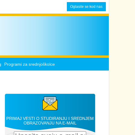
Oglasite se kod nas
g
Programi za srednjoškolce
PRIMAJ VESTI O STUDIRANJU I SREDNJEM
OBRAZOVANJU NA E-MAIL