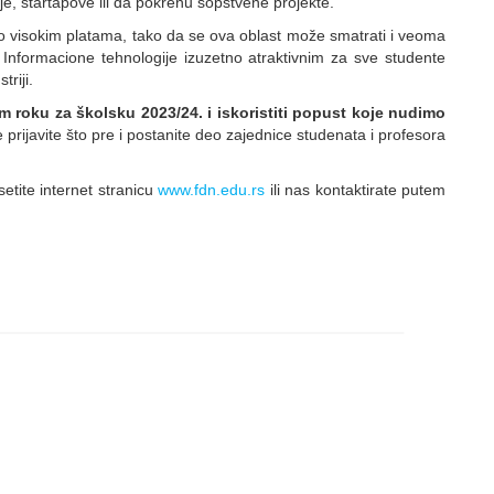
, startapove ili da pokrenu sopstvene projekte.
 po visokim platama, tako da se ova oblast može smatrati i veoma
 Informacione tehnologije izuzetno atraktivnim za sve studente
triji.
roku za školsku 2023/24. i iskoristiti popust koje nudimo
 prijavite što pre i postanite deo zajednice studenata i profesora
etite internet stranicu
www.fdn.edu.rs
ili nas kontaktirate putem