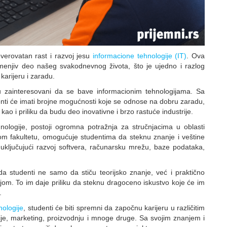
everovatan rast i razvoj jesu
informacione tehnologije (IT)
. Ova
menjiv deo našeg svakodnevnog života, što je ujedno i razlog
karijeru i zaradu.
 zainteresovani da se bave informacionim tehnologijama. Sa
ti će imati brojne mogućnosti koje se odnose na dobru zaradu,
ao i priliku da budu deo inovativne i brzo rastuće industrije.
nologije, postoji ogromna potražnja za stručnjacima u oblasti
om fakultetu, omogućuje studentima da steknu znanje i veštine
 uključujući razvoj softvera, računarsku mrežu, baze podataka,
da studenti ne samo da stiču teorijsko znanje, već i praktično
trijom. To im daje priliku da steknu dragoceno iskustvo koje će im
.
nologije
, studenti će biti spremni da započnu karijeru u različitim
nsije, marketing, proizvodnju i mnoge druge. Sa svojim znanjem i