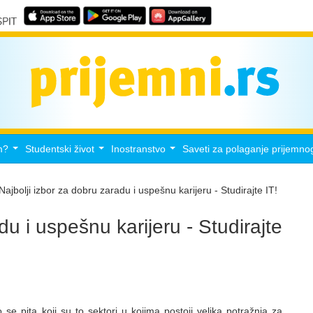
m?
Studentski život
Inostranstvo
Saveti za polaganje prijemno
...
...
...
Najbolji izbor za dobru zaradu i uspešnu karijeru - Studirajte IT!
du i uspešnu karijeru - Studirajte
 se pita koji su to sektori u kojima postoji velika potražnja za