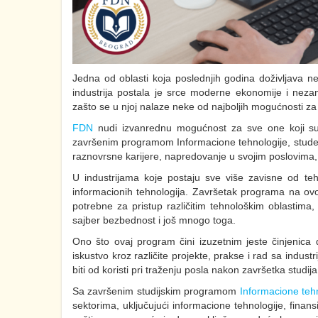
Jedna od oblasti koja poslednjih godina doživljava n
industrija postala je srce moderne ekonomije i neza
zašto se u njoj nalaze neke od najboljih mogućnosti za 
FDN
nudi izvanrednu mogućnost za sve one koji su
završenim programom Informacione tehnologije, studen
raznovrsne karijere, napredovanje u svojim poslovima, k
U industrijama koje postaju sve više zavisne od teh
informacionih tehnologija. Završetak programa na ov
potrebne za pristup različitim tehnološkim oblastima,
sajber bezbednost i još mnogo toga.
Ono što ovaj program čini izuzetnim jeste činjenica 
iskustvo kroz različite projekte, prakse i rad sa indus
biti od koristi pri traženju posla nakon završetka studija
Sa završenim studijskim programom
Informacione teh
sektorima, uključujući informacione tehnologije, fina