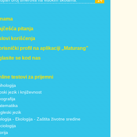
upan broj smerova na visokim školama:
14
 nama
jčešća pitanja
lovi korišćenja
risnički profil na aplikaciji „Maturang”
lasite se kod nas
line testovi za prijemni
ihologija
pski jezik i književnost
ografija
tematika
gleski jezik
ologija - Ekologija - Zaštita životne sredine
ciologija
torija