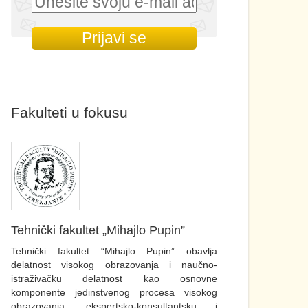
Fakulteti u fokusu
Tehnički fakultet „Mihajlo Pupin”
Tehnički fakultet “Mihajlo Pupin” obavlja
delatnost visokog obrazovanja i naučno-
istraživačku delatnost kao osnovne
komponente jedinstvenog procesa visokog
obrazovanja, ekspertsko-konsultantsku i