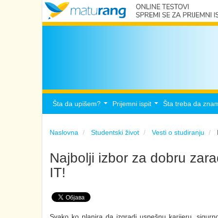
Šta da upišem?
Prijemni ispit
Šta treba da zna
...
...
Naslovna
Studentski život
Vesti o studiranju
Najbolji izbor za dobru zara
IT!
Svako ko planira da izgradi uspešnu karijeru, sigurno