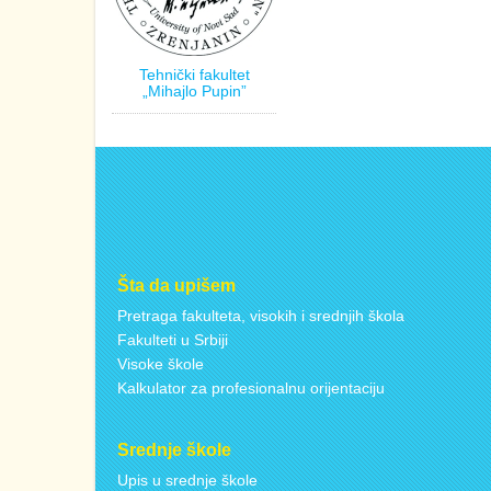
Tehnički fakultet
„Mihajlo Pupin”
Šta da upišem
Pretraga fakulteta, visokih i srednjih škola
Fakulteti u Srbiji
Visoke škole
Kalkulator za profesionalnu orijentaciju
Srednje škole
Upis u srednje škole