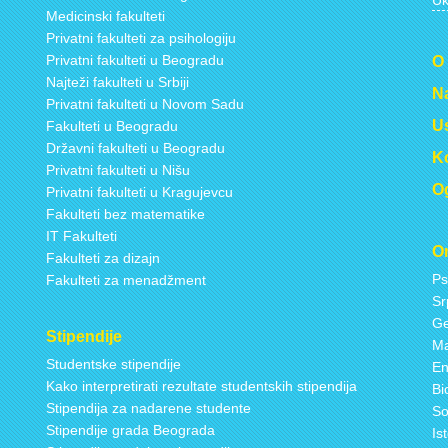
Uk
Medicinski fakulteti
Privatni fakulteti za psihologiju
Privatni fakulteti u Beogradu
O
Najteži fakulteti u Srbiji
Na
Privatni fakulteti u Novom Sadu
Us
Fakulteti u Beogradu
Državni fakulteti u Beogradu
Ko
Privatni fakulteti u Nišu
Og
Privatni fakulteti u Kragujevcu
Fakulteti bez matematike
IT Fakulteti
On
Fakulteti za dizajn
Ps
Fakulteti za menadžment
Sr
Ge
Stipendije
Ma
Studentske stipendije
En
Kako interpretirati rezultate studentskih stipendija
Bi
Stipendija za nadarene studente
So
Stipendije grada Beograda
Is