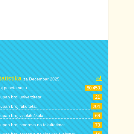
tatistika
za Decembar 2025.
oj poseta sajtu:
80.453
upan broj univerziteta:
21
upan broj fakulteta:
204
upan broj visokih škola:
69
upan broj smerova na fakultetima:
73