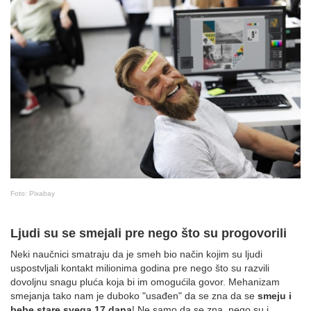
Foto: Pixabay
Ljudi su se smejali pre nego što su progovorili
Neki naučnici smatraju da je smeh bio način kojim su ljudi
uspostvljali kontakt milionima godina pre nego što su razvili
dovoljnu snagu pluća koja bi im omogućila govor. Mehanizam
smejanja tako nam je duboko "usađen" da se zna da se
smeju i
bebe stare svega 17 dana
! Ne samo da se zna, nego su i