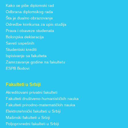
Kako se piše diplomski rad
Odbrana diplomskog rada
Šta je dualno obrazovanje
Odredbe konkursa za upis studija
Prava i obaveze studenata
Bolonjska deklaracija
Saveti uspešnih
Studentski krediti
Ispisivanje sa fakulteta
Zamrzavanje godine na fakultetu
ESPB Bodovi
Fakulteti u Srbiji
Akreditovani privatni fakulteti
Fakulteti društveno-humanističkih nauka
Fakulteti prirodno-matematičkih nauka
Elektrotehnički fakulteti u Srbiji
Mašinski fakulteti u Srbiji
Poljoprivredni fakulteti u Srbiji