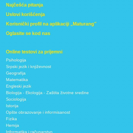
Najčešća pitanja
Uslovi korišćenja
Korisnički profil na aplikaciji „Maturang”
Oglasite se kod nas
Online testovi za prijemni
Psihologija
Srpski jezik i književnost
Geografija
Matematika
Engleski jezik
Biologija - Ekologija - Zaštita životne sredine
Sociologija
Istorija
Opšte obrazovanje i informisanost
Fizika
Hemija
Informatika i računarstvo