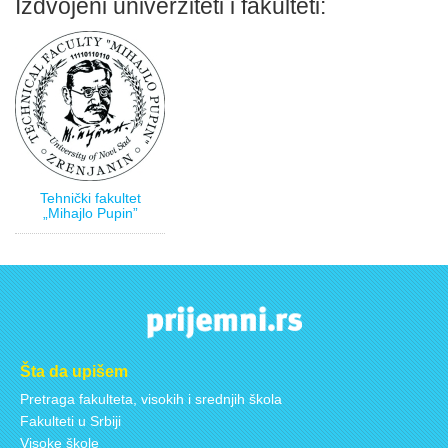
Izdvojeni univerziteti i fakulteti:
Tehnički fakultet
„Mihajlo Pupin”
Šta da upišem
Pretraga fakulteta, visokih i srednjih škola
Fakulteti u Srbiji
Visoke škole