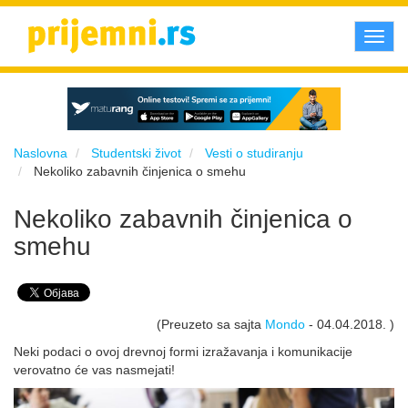
Toggl
navig
Naslovna
Studentski život
Vesti o studiranju
Nekoliko zabavnih činjenica o smehu
Nekoliko zabavnih činjenica o
smehu
(Preuzeto sa sajta
Mondo
- 04.04.2018. )
Neki podaci o ovoj drevnoj formi izražavanja i komunikacije
verovatno će vas nasmejati!