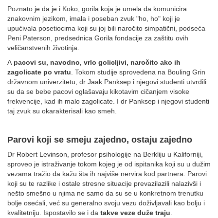
Poznato je da je i Koko, gorila koja je umela da komunicira
znakovnim jezikom, imala i poseban zvuk "ho, ho" koji je
upućivala posetiocima koji su joj bili naročito simpatični, podseća
Peni Paterson, predsednica Gorila fondacije za zaštitu ovih
veličanstvenih životinja.
A
pacovi su, navodno, vrlo golicljivi, naročito ako ih
zagolicate po vratu
. Tokom studije sprovedena na Bouling Grin
državnom univerzitetu, dr Jaak Panksep i njegovi studenti utvrdili
su da se bebe pacovi oglašavaju kikotavim cičanjem visoke
frekvencije, kad ih malo zagolicate. I dr Panksep i njegovi studenti
taj zvuk su okarakterisali kao smeh.
Parovi koji se smeju zajedno, ostaju zajedno
Dr Robert Levinson, profesor psihologije na Berkliju u Kaliforniji,
sproveo je istraživanje tokom kojeg je od ispitanika koji su u dužim
vezama tražio da kažu šta ih najviše nervira kod partnera. Parovi
koji su te razlike i ostale stresne situacije prevazilazili nalazivši i
nešto smešno u njima ne samo da su se u konkretnom trenutku
bolje osećali, već su generalno svoju vezu doživljavali kao bolju i
kvalitetniju. Ispostavilo se i da
takve veze duže traju
.