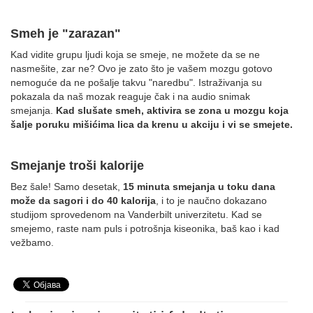
Smeh je "zarazan"
Kad vidite grupu ljudi koja se smeje, ne možete da se ne
nasmešite, zar ne? Ovo je zato što je vašem mozgu gotovo
nemoguće da ne pošalje takvu "naredbu". Istraživanja su
pokazala da naš mozak reaguje čak i na audio snimak
smejanja.
Kad slušate smeh, aktivira se zona u mozgu koja
šalje poruku mišićima lica da krenu u akciju i vi se smejete.
Smejanje troši kalorije
Bez šale! Samo desetak,
15 minuta smejanja u toku dana
može da sagori i do 40 kalorija
, i to je naučno dokazano
studijom sprovedenom na Vanderbilt univerzitetu. Kad se
smejemo, raste nam puls i potrošnja kiseonika, baš kao i kad
vežbamo.