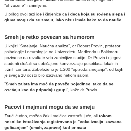
"uhvaćene" i snimljene.
U prilog ovoj tezi ide i činjenica da i
deca koja su rođena slepa i
gluva mogu da se smeju, iako nisu imala kako to da nauče
.
Smeh je retko povezan sa humorom
U knjizi "Smejanje: Naučna analiza", dr Robert Provin, profesor
psihologije i neurologije na Univerzitetu Merilenda u Baltimoru,
poziva se na rezultate vrlo zanimljive studije. Dr Provin i njegovi
studenti slušali su uobičajene konverzacije posetilaca lokalnih
tržnih centara. Zabeleženo je 1.200 "epizoda smejanja", od kojih
je svega 10 odsto bilo izazvano nekom šalom.
"
Smeh zaista ima moć da poveže pojedince, tako da se
osećaju kao da pripadaju grupi
", kaže dr Provin.
Pacovi i majmuni mogu da se smeju
Zvuči čudno, možda čak i malčice zastrašujuće, ali
tokom
nekoliko istraživanja registrovana je "vokalizacija izazvana
golicanjem" (smeh, zapravo) kod primata
.