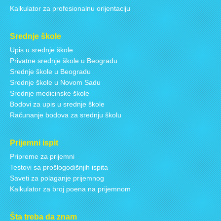
Kalkulator za profesionalnu orijentaciju
Srednje škole
Upis u srednje škole
Privatne srednje škole u Beogradu
Srednje škole u Beogradu
Srednje škole u Novom Sadu
Srednje medicinske škole
Bodovi za upis u srednje škole
Računanje bodova za srednju školu
Prijemni ispit
Pripreme za prijemni
Testovi sa prošlogodišnjih ispita
Saveti za polaganje prijemnog
Kalkulator za broj poena na prijemnom
Šta treba da znam