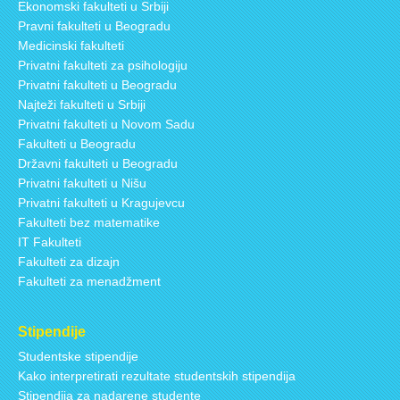
Ekonomski fakulteti u Srbiji
Pravni fakulteti u Beogradu
Medicinski fakulteti
Privatni fakulteti za psihologiju
Privatni fakulteti u Beogradu
Najteži fakulteti u Srbiji
Privatni fakulteti u Novom Sadu
Fakulteti u Beogradu
Državni fakulteti u Beogradu
Privatni fakulteti u Nišu
Privatni fakulteti u Kragujevcu
Fakulteti bez matematike
IT Fakulteti
Fakulteti za dizajn
Fakulteti za menadžment
Stipendije
Studentske stipendije
Kako interpretirati rezultate studentskih stipendija
Stipendija za nadarene studente