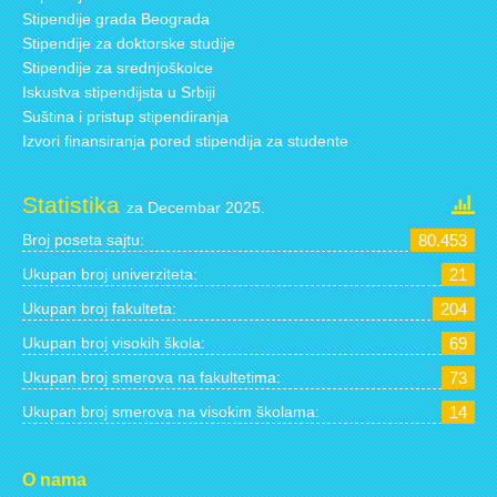
Stipendije grada Beograda
Stipendije za doktorske studije
Stipendije za srednjoškolce
Iskustva stipendijsta u Srbiji
Suština i pristup stipendiranja
Izvori finansiranja pored stipendija za studente
Statistika
za Decembar 2025.
Broj poseta sajtu:
80.453
Ukupan broj univerziteta:
21
Ukupan broj fakulteta:
204
Ukupan broj visokih škola:
69
Ukupan broj smerova na fakultetima:
73
Ukupan broj smerova na visokim školama:
14
O nama