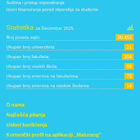
Suština i pristup stipendiranja
Izvori finansiranja pored stipendija za studente
Statistika
za Decembar 2025.
Broj poseta sajtu:
80.453
Ukupan broj univerziteta:
21
Ukupan broj fakulteta:
204
Ukupan broj visokih škola:
69
Ukupan broj smerova na fakultetima:
73
Ukupan broj smerova na visokim školama:
14
O nama
Najčešća pitanja
Uslovi korišćenja
Korisnički profil na aplikaciji „Maturang”