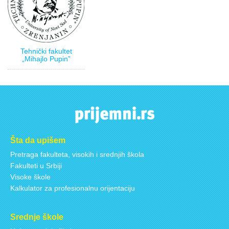
Tehnički fakultet
„Mihajlo Pupin”
Šta da upišem
Pretraga fakulteta, visokih i srednjih škola
Fakulteti u Srbiji
Visoke škole
Kalkulator za profesionalnu orijentaciju
Srednje škole