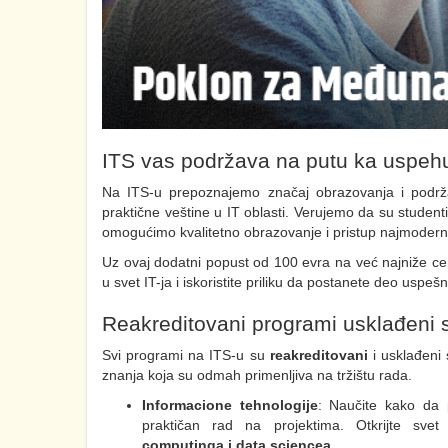
ITS vas podržava na putu ka uspeh
Na ITS-u prepoznajemo značaj obrazovanja i podrž
praktične veštine u IT oblasti. Verujemo da su studenti
omogućimo kvalitetno obrazovanje i pristup najmodern
Uz ovaj dodatni popust od 100 evra na već najniže c
u svet IT-ja i iskoristite priliku da postanete deo uspeš
Reakreditovani programi usklađeni s
Svi programi na ITS-u su
reakreditovani
i usklađeni
znanja koja su odmah primenljiva na tržištu rada.
Informacione tehnologije
: Naučite kako da p
praktičan rad na projektima. Otkrijte sve
computinga i data sciencea
.