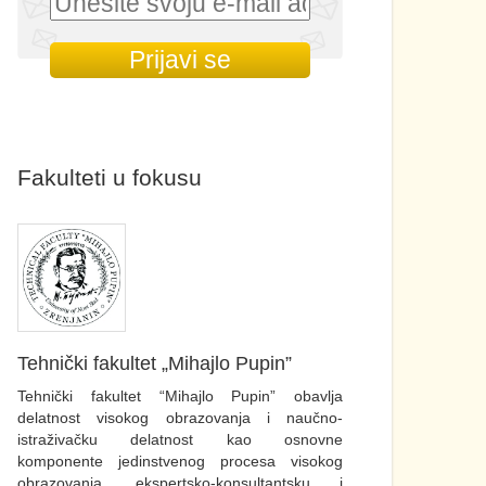
Fakulteti u fokusu
Tehnički fakultet „Mihajlo Pupin”
Tehnički fakultet “Mihajlo Pupin” obavlja
delatnost visokog obrazovanja i naučno-
istraživačku delatnost kao osnovne
komponente jedinstvenog procesa visokog
obrazovanja, ekspertsko-konsultantsku i