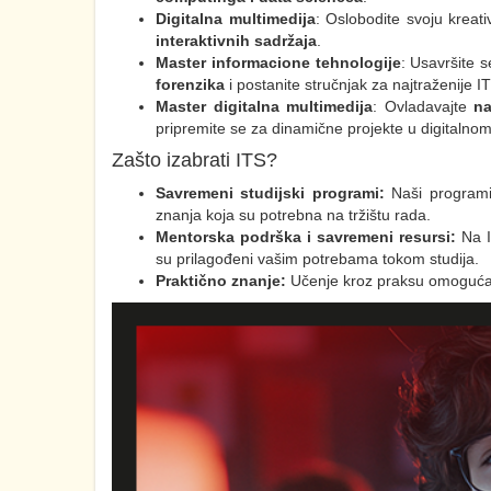
Digitalna multimedija
: Oslobodite svoju kreat
interaktivnih sadržaja
.
Master informacione tehnologije
: Usavršite 
forenzika
i postanite stručnjak za najtraženije IT
Master digitalna multimedija
: Ovladavajte
na
pripremite se za dinamične projekte u digitalno
Zašto izabrati ITS?
Savremeni studijski programi:
Naši programi 
znanja koja su potrebna na tržištu rada.
Mentorska podrška i savremeni resursi:
Na I
su prilagođeni vašim potrebama tokom studija.
Praktično znanje:
Učenje kroz praksu omogućava