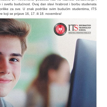
i svetlu budućnost. Ovaj dan slavi hrabrost i borbu studenata
e prilike za sve. U znak podrške svim budućim studentima, ITS
 koji se prijave 16, 17. ili 18. novembra!