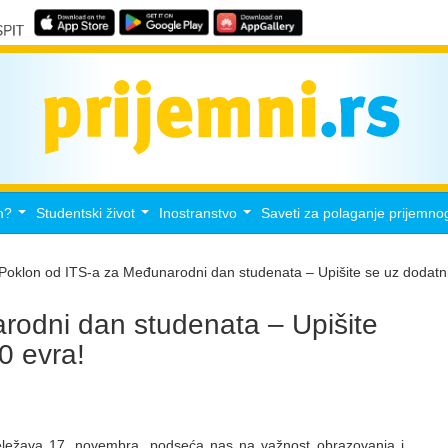
m?
Studentski život
Inostranstvo
Saveti za polaganje prijemno
...
...
...
Poklon od ITS-a za Međunarodni dan studenata – Upišite se uz dodatn
rodni dan studenata – Upišite
0 evra!
eležava 17. novembra, podseća nas na važnost obrazovanja i