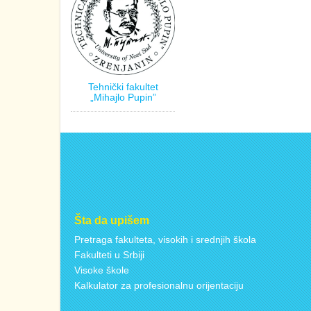
Tehnički fakultet
„Mihajlo Pupin”
Šta da upišem
Pretraga fakulteta, visokih i srednjih škola
Fakulteti u Srbiji
Visoke škole
Kalkulator za profesionalnu orijentaciju