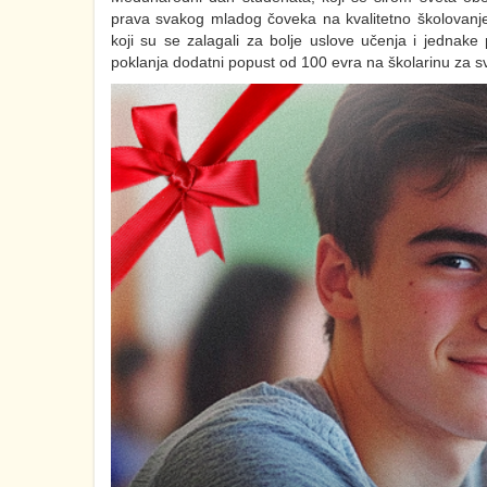
prava svakog mladog čoveka na kvalitetno školovanje 
koji su se zalagali za bolje uslove učenja i jednak
poklanja dodatni popust od 100 evra na školarinu za sve