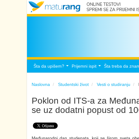
Šta da upišem?
Prijemni ispit
Šta treba da zna
...
...
Naslovna
Studentski život
Vesti o studiranju
Poklon od ITS-a za Međuna
se uz dodatni popust od 10
Međunarodni dan studenata, koji se širom sveta ob