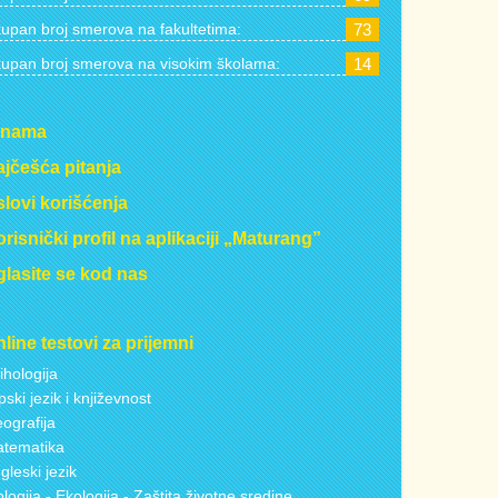
upan broj smerova na fakultetima:
73
upan broj smerova na visokim školama:
14
 nama
jčešća pitanja
lovi korišćenja
risnički profil na aplikaciji „Maturang”
lasite se kod nas
line testovi za prijemni
ihologija
pski jezik i književnost
ografija
tematika
gleski jezik
ologija - Ekologija - Zaštita životne sredine