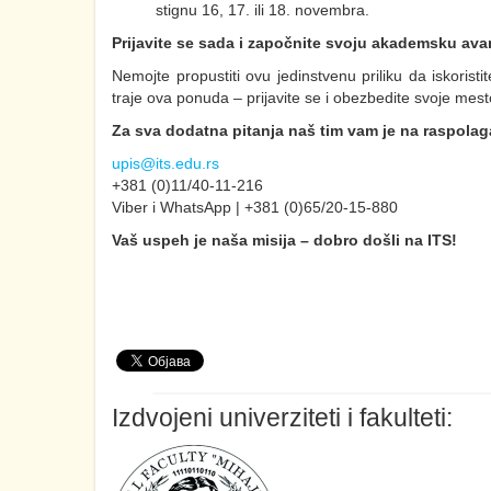
stignu 16, 17. ili 18. novembra.
Prijavite se sada i započnite svoju akademsku ava
Nemojte propustiti ovu jedinstvenu priliku da iskoris
traje ova ponuda – prijavite se i obezbedite svoje mesto
Za sva dodatna pitanja naš tim vam je na raspolag
upis@its.edu.rs
+381 (0)11/40-11-216
Viber i WhatsApp | +381 (0)65/20-15-880
Vaš uspeh je naša misija – dobro došli na ITS!
Izdvojeni univerziteti i fakulteti: