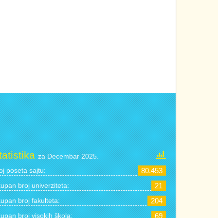
tatistika
za Decembar 2025.
oj poseta sajtu:
80.453
upan broj univerziteta:
21
upan broj fakulteta:
204
upan broj visokih škola:
69