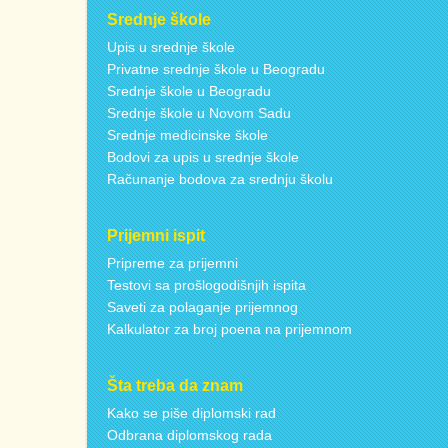
Srednje škole
Upis u srednje škole
Privatne srednje škole u Beogradu
Srednje škole u Beogradu
Srednje škole u Novom Sadu
Srednje medicinske škole
Bodovi za upis u srednje škole
Računanje bodova za srednju školu
Prijemni ispit
Pripreme za prijemni
Testovi sa prošlogodišnjih ispita
Saveti za polaganje prijemnog
Kalkulator za broj poena na prijemnom
Šta treba da znam
Kako se piše diplomski rad
Odbrana diplomskog rada