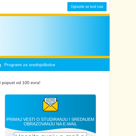
Oglasite se kod nas
g
Programi za srednjoškolce
i popust od 100 evra!
PRIMAJ VESTI O STUDIRANJU I SREDNJEM
OBRAZOVANJU NA E-MAIL