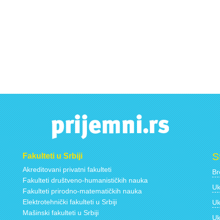
S
Fakulteti u Srbiji
Akreditovani privatni fakulteti
Br
Fakulteti društveno-humanističkih nauka
Uk
Fakulteti prirodno-matematičkih nauka
Elektrotehnički fakulteti u Srbiji
Uk
Mašinski fakulteti u Srbiji
Uk