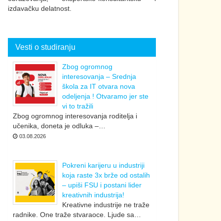
izdavačku delatnost.
Vesti o studiranju
Zbog ogromnog
interesovanja – Srednja
škola za IT otvara nova
odeljenja ! Otvaramo jer ste
vi to tražili
Zbog ogromnog interesovanja roditelja i
učenika, doneta je odluka –…
03.08.2026
Pokreni karijeru u industriji
koja raste 3x brže od ostalih
– upiši FSU i postani lider
kreativnih industrija!
Kreativne industrije ne traže
radnike. One traže stvaraoce. Ljude sa…