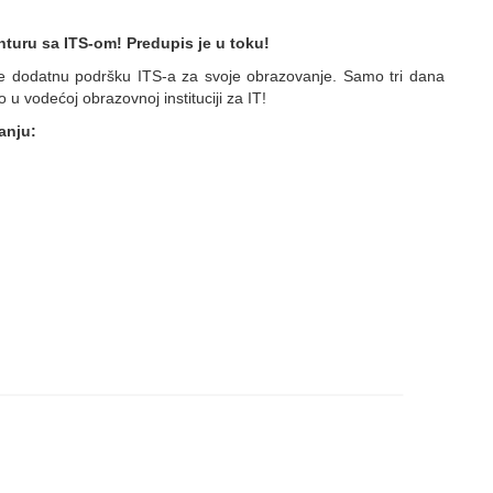
nturu sa ITS-om! Predupis je u toku!
tite dodatnu podršku ITS-a za svoje obrazovanje. Samo tri dana
 u vodećoj obrazovnoj instituciji za IT!
anju: