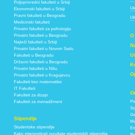
Poljoprivredni fakulteti u Srbiji
Uk
Ekonomski fakulteti u Srbiji
Pravni fakulteti u Beogradu
Uk
Medicinski fakulteti
Privatni fakulteti za psihologiju
Privatni fakulteti u Beogradu
O
Najteži fakulteti u Srbiji
Na
Privatni fakulteti u Novom Sadu
Us
Fakulteti u Beogradu
Državni fakulteti u Beogradu
Ko
Privatni fakulteti u Nišu
Og
Privatni fakulteti u Kragujevcu
Fakulteti bez matematike
IT Fakulteti
On
Fakulteti za dizajn
Ps
Fakulteti za menadžment
Sr
Ge
Stipendije
Ma
Studentske stipendije
En
Kako interpretirati rezultate studentskih stipendija
Bi