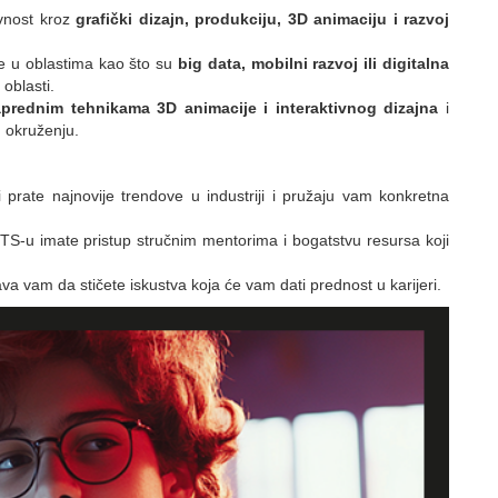
ivnost kroz
grafički dizajn, produkciju, 3D animaciju i razvoj
se u oblastima kao što su
big data, mobilni razvoj ili digitalna
 oblasti.
prednim tehnikama 3D animacije i interaktivnog dizajna
i
m okruženju.
prate najnovije trendove u industriji i pružaju vam konkretna
TS-u imate pristup stručnim mentorima i bogatstvu resursa koji
 vam da stičete iskustva koja će vam dati prednost u karijeri.