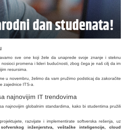
u
avamo sve one koji žele da unaprede svoje znanje i steknu
 nosioci promena i lideri budućnosti, zbog čega je naš cilj da im
ijim resursima.
ene u novembru, želimo da vam pružimo podsticaj da zakoračite
ne zajednice ITS-a.
a najnovijim IT trendovima
 sa najnovijim globalnim standardima, kako bi studentima pružili
rojektujete, razvijate i implementirate softverska rešenja, uz
t
sofverskog inženjerstva, veštačke inteligencije, cloud