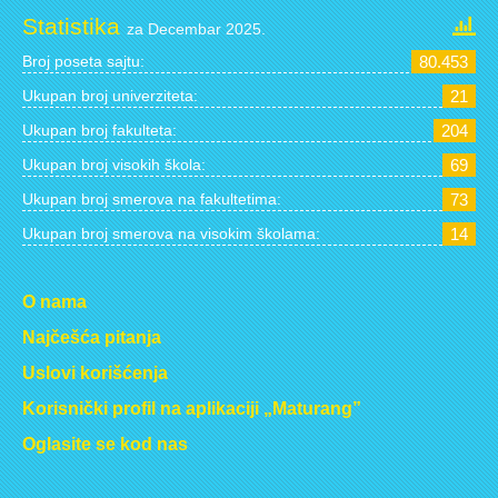
Statistika
za Decembar 2025.
Broj poseta sajtu:
80.453
Ukupan broj univerziteta:
21
Ukupan broj fakulteta:
204
Ukupan broj visokih škola:
69
Ukupan broj smerova na fakultetima:
73
Ukupan broj smerova na visokim školama:
14
O nama
Najčešća pitanja
Uslovi korišćenja
Korisnički profil na aplikaciji „Maturang”
Oglasite se kod nas