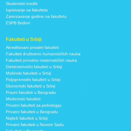
Studentski krediti
Ispisivanje sa fakulteta
Zamrzavanje godine na fakultetu
ESPB Bodovi
Fakulteti u Srbiji
Akreditovani privatni fakulteti
Fakulteti društveno-humanističkih nauka
Fakulteti prirodno-matematičkih nauka
Elektrotehnički fakulteti u Srbiji
Mašinski fakulteti u Srbiji
Poljoprivredni fakulteti u Srbiji
Ekonomski fakulteti u Srbiji
Pravni fakulteti u Beogradu
Medicinski fakulteti
Privatni fakulteti za psihologiju
Privatni fakulteti u Beogradu
Najteži fakulteti u Srbiji
Privatni fakulteti u Novom Sadu
Fakulteti u Beogradu