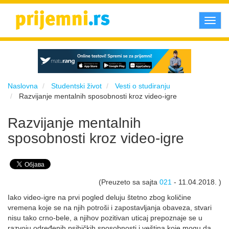
Toggl
navig
Naslovna
Studentski život
Vesti o studiranju
Razvijanje mentalnih sposobnosti kroz video-igre
Razvijanje mentalnih
sposobnosti kroz video-igre
(Preuzeto sa sajta
021
- 11.04.2018. )
Iako video-igre na prvi pogled deluju štetno zbog količine
vremena koje se na njih potroši i zapostavljanja obaveza, stvari
nisu tako crno-bele, a njihov pozitivan uticaj prepoznaje se u
razvoju određenih psihičkih sposobnosti i veština koje mogu da