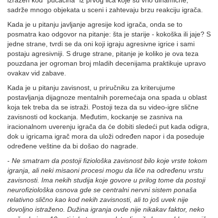
izražen kod "pucačina" iz prvog lica koje su vrlo dinamične,
sadrže mnogo objekata u sceni i zahtevaju brzu reakciju igrača.
Kada je u pitanju javljanje agresije kod igrača, onda se to
posmatra kao odgovor na pitanje: šta je starije - kokoška ili jaje? S
jedne strane, tvrdi se da oni koji igraju agresivne igrice i sami
postaju agresivniji. S druge strane, pitanje je koliko je ova teza
pouzdana jer ogroman broj mladih decenijama praktikuje upravo
ovakav vid zabave.
Kada je u pitanju zavisnost, u priručniku za kriterujume
postavljanja dijagnoze mentalnih poremećaja ona spada u oblast
koja tek treba da se istraži. Postoji teza da su video-igre slične
zavisnosti od kockanja. Međutim, kockanje se zasniva na
iracionalnom uverenju igrača da će dobiti sledeći put kada odigra,
dok u igricama igrač mora da uloži određen napor i da poseduje
određene veštine da bi došao do nagrade.
-
Ne smatram da postoji fiziološka zavisnost bilo koje vrste tokom
igranja, ali neki misaoni procesi mogu da liče na određenu vrstu
zavisnosti. Ima nekih studija koje govore u prilog tome da postoji
neurofiziološka osnova gde se centralni nervni sistem ponaša
relativno slično kao kod nekih zavisnosti, ali to još uvek nije
dovoljno istraženo. Dužina igranja ovde nije nikakav faktor, neko