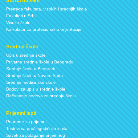
Šta da upišem
Pretraga fakulteta, visokih i srednjih škola
Fakulteti u Srbiji
Visoke škole
Kalkulator za profesionalnu orijentaciju
Srednje škole
Upis u srednje škole
Privatne srednje škole u Beogradu
Srednje škole u Beogradu
Srednje škole u Novom Sadu
Srednje medicinske škole
Bodovi za upis u srednje škole
Računanje bodova za srednju školu
Prijemni ispit
Pripreme za prijemni
Testovi sa prošlogodišnjih ispita
Saveti za polaganje prijemnog