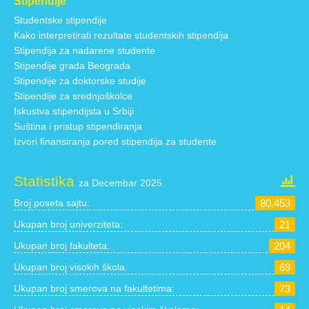
Stipendije
Studentske stipendije
Kako interpretirati rezultate studentskih stipendija
Stipendija za nadarene studente
Stipendije grada Beograda
Stipendije za doktorske studije
Stipendije za srednjoškolce
Iskustva stipendijsta u Srbiji
Suština i pristup stipendiranja
Izvori finansiranja pored stipendija za studente
Statistika
za Decembar 2025.
Broj poseta sajtu:
80.453
Ukupan broj univerziteta:
21
Ukupan broj fakulteta:
204
Ukupan broj visokih škola:
69
Ukupan broj smerova na fakultetima:
73