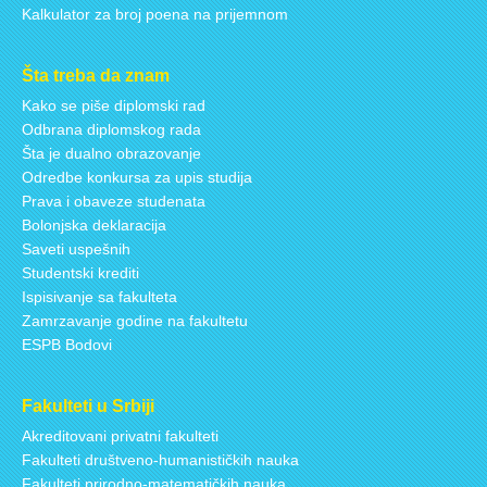
Kalkulator za broj poena na prijemnom
Šta treba da znam
Kako se piše diplomski rad
Odbrana diplomskog rada
Šta je dualno obrazovanje
Odredbe konkursa za upis studija
Prava i obaveze studenata
Bolonjska deklaracija
Saveti uspešnih
Studentski krediti
Ispisivanje sa fakulteta
Zamrzavanje godine na fakultetu
ESPB Bodovi
Fakulteti u Srbiji
Akreditovani privatni fakulteti
Fakulteti društveno-humanističkih nauka
Fakulteti prirodno-matematičkih nauka