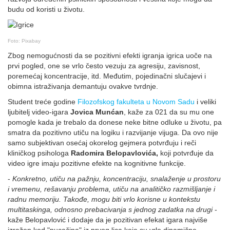
budu od koristi u životu.
Foto: Pixabay
Zbog nemogućnosti da se pozitivni efekti igranja igrica uoče na
prvi pogled, one se vrlo često vezuju za agresiju, zavisnost,
poremećaj koncentracije, itd. Međutim, pojedinačni slučajevi i
obimna istraživanja demantuju ovakve tvrdnje.
Student treće godine
Filozofskog fakulteta u Novom Sadu
i veliki
ljubitelj video-igara
Jovica Munćan
, kaže za 021 da su mu one
pomogle kada je trebalo da donese neke bitne odluke u životu, pa
smatra da pozitivno utiču na logiku i razvijanje vijuga. Da ovo nije
samo subjektivan osećaj okorelog gejmera potvrđuju i reči
kliničkog psihologa
Radomira Belopavlovića,
koji potvrđuje da
video igre imaju pozitivne efekte na kognitivne funkcije.
-
Konkretno, utiču na pažnju, koncentraciju, snalaženje u prostoru
i vremenu, rešavanju problema, utiču na analitičko razmišljanje i
radnu memoriju. Takođe, mogu biti vrlo korisne u kontekstu
multitaskinga, odnosno prebacivanja s jednog zadatka na drugi
-
kaže Belopavlović i dodaje da je pozitivan efekat igara najviše