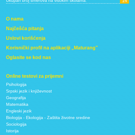
Ukupan broj smerova na visokim školama:
14
O nama
Najčešća pitanja
Uslovi korišćenja
Korisnički profil na aplikaciji „Maturang”
Oglasite se kod nas
Online testovi za prijemni
Psihologija
Srpski jezik i književnost
Geografija
Matematika
Engleski jezik
Biologija - Ekologija - Zaštita životne sredine
Sociologija
Istorija