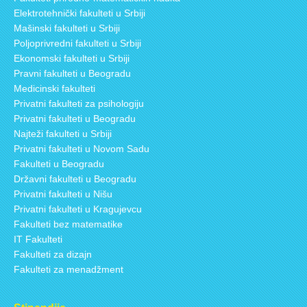
Elektrotehnički fakulteti u Srbiji
Mašinski fakulteti u Srbiji
Poljoprivredni fakulteti u Srbiji
Ekonomski fakulteti u Srbiji
Pravni fakulteti u Beogradu
Medicinski fakulteti
Privatni fakulteti za psihologiju
Privatni fakulteti u Beogradu
Najteži fakulteti u Srbiji
Privatni fakulteti u Novom Sadu
Fakulteti u Beogradu
Državni fakulteti u Beogradu
Privatni fakulteti u Nišu
Privatni fakulteti u Kragujevcu
Fakulteti bez matematike
IT Fakulteti
Fakulteti za dizajn
Fakulteti za menadžment