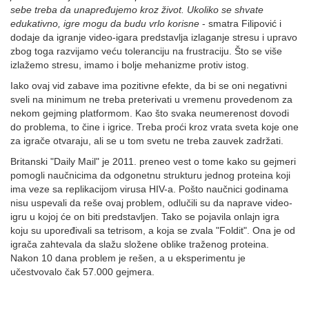
sebe treba da unapređujemo kroz život. Ukoliko se shvate
edukativno, igre mogu da budu vrlo korisne
- smatra Filipović i
dodaje da igranje video-igara predstavlja izlaganje stresu i upravo
zbog toga razvijamo veću toleranciju na frustraciju. Što se više
izlažemo stresu, imamo i bolje mehanizme protiv istog.
Iako ovaj vid zabave ima pozitivne efekte, da bi se oni negativni
sveli na minimum ne treba preterivati u vremenu provedenom za
nekom gejming platformom. Kao što svaka neumerenost dovodi
do problema, to čine i igrice. Treba proći kroz vrata sveta koje one
za igrače otvaraju, ali se u tom svetu ne treba zauvek zadržati.
Britanski "Daily Mail" je 2011. preneo vest o tome kako su gejmeri
pomogli naučnicima da odgonetnu strukturu jednog proteina koji
ima veze sa replikacijom virusa HIV-a. Pošto naučnici godinama
nisu uspevali da reše ovaj problem, odlučili su da naprave video-
igru u kojoj će on biti predstavljen. Tako se pojavila onlajn igra
koju su upoređivali sa tetrisom, a koja se zvala "Foldit". Ona je od
igrača zahtevala da slažu složene oblike traženog proteina.
Nakon 10 dana problem je rešen, a u eksperimentu je
učestvovalo čak 57.000 gejmera.