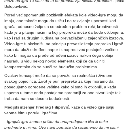
može da igra 10 sati i da to ne predstavlja nikakav problem
- priča
Belopavlović.
Pored već spomenutih pozitivnih efekata koje video-igre mogu da
imaju, one takođe mogu da utiču i na razvijanje upornosti kod
igrača, odnosno želje da se određen problem reši, kreativnosti
kada je u pitanju način na koji prepreka može da bude otklonjena,
kao i rad sa drugim ljudima na prevazilaženju zajedničkih izazova.
Video-igre funkcionišu na principu prevazilaženja prepreka i igrač
mora da uloži određeni napor i unapredi već postojeće veštine
kako bi mogao da pređe određeni izazov nakon čega dobija
nagradu u vidu nekog novog elementa koji će ga učiniti
kompetentnim da se suoči sa budućim problemima.
Ovakav koncept može da se poveže sa realnošću i životom
svakog pojedinca. Život je pun prepreka za koje moramo da
posedujemo određene veštine kako bi smo ih otklonili, a kada
uspemo u tome onda postajemo spremniji za one stvari koje tek
treba da nam se dese u budućnosti.
Medijski inženjer
Predrag Filipović
, kaže da video igre šalju
veoma bitnu poruku igračima.
-
Igrajući igre imamo priliku da unapređujemo lika ili neke
predmete u njima. Ovo nam pomaže da razumemo da mi sami