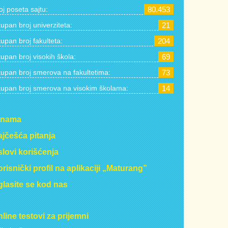
oj poseta sajtu:
80.453
upan broj univerziteta:
21
upan broj fakulteta:
204
upan broj visokih škola:
69
upan broj smerova na fakultetima:
73
upan broj smerova na visokim školama:
14
 nama
jčešća pitanja
lovi korišćenja
risnički profil na aplikaciji „Maturang”
lasite se kod nas
line testovi za prijemni