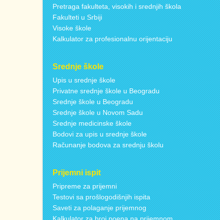
Pretraga fakulteta, visokih i srednjih škola
Fakulteti u Srbiji
Visoke škole
Kalkulator za profesionalnu orijentaciju
Srednje škole
Upis u srednje škole
Privatne srednje škole u Beogradu
Srednje škole u Beogradu
Srednje škole u Novom Sadu
Srednje medicinske škole
Bodovi za upis u srednje škole
Računanje bodova za srednju školu
Prijemni ispit
Pripreme za prijemni
Testovi sa prošlogodišnjih ispita
Saveti za polaganje prijemnog
Kalkulator za broj poena na prijemnom