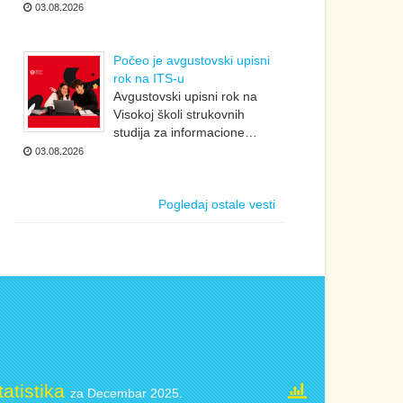
03.08.2026
Počeo je avgustovski upisni
rok na ITS-u
Avgustovski upisni rok na
Visokoj školi strukovnih
studija za informacione…
03.08.2026
Pogledaj ostale vesti
tatistika
za Decembar 2025.