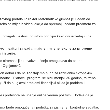
razovnog portala i direktor Matematičke gimnazije i jedan od
reko snimljenih video lekcija da spremaju sedam predmeta za
polagati i testovi, po istom principu kako oni izgledaju i na
om sajtu i za sada imaju snimljene lekcije za pripreme
 istorije.
su sve siromasniji pa ovakvo učenje omogućava da se, po
sor Ognjanović.
je on dobar i da ne zaostajemo puno za razvijenim evropskim
odne. “Planovi i programi se nisu menjali 30 godina, to treba
ći da su glavni problemi finansijski ali da je problem i
e i profesora na učenje online veoma pozitivni. Dodaje da je
icima bude omogućena i podrška za pismene i kontrolne zadatke.