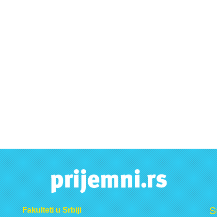
S
Fakulteti u Srbiji