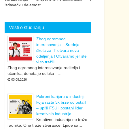
izdavačku delatnost.
Vesti o studiranju
Zbog ogromnog
interesovanja – Srednja
škola za IT otvara nova
odeljenja ! Otvaramo jer ste
vi to tražili
Zbog ogromnog interesovanja roditelja i
učenika, doneta je odluka –…
03.08.2026
Pokreni karijeru u industriji
koja raste 3x brže od ostalih
– upiši FSU i postani lider
kreativnih industrija!
Kreativne industrije ne traže
radnike. One traže stvaraoce. Ljude sa…