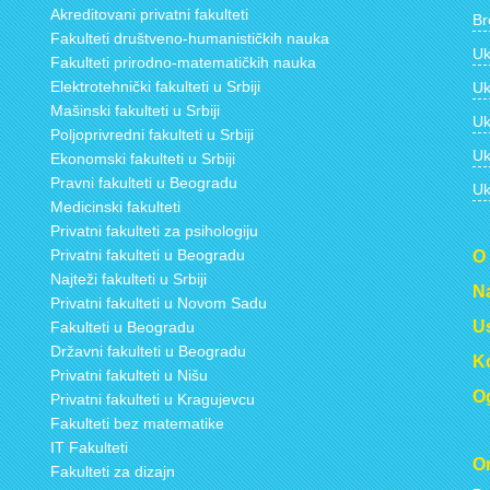
Akreditovani privatni fakulteti
Br
Fakulteti društveno-humanističkih nauka
Uk
Fakulteti prirodno-matematičkih nauka
Elektrotehnički fakulteti u Srbiji
Uk
Mašinski fakulteti u Srbiji
Uk
Poljoprivredni fakulteti u Srbiji
Uk
Ekonomski fakulteti u Srbiji
Pravni fakulteti u Beogradu
Uk
Medicinski fakulteti
Privatni fakulteti za psihologiju
Privatni fakulteti u Beogradu
O
Najteži fakulteti u Srbiji
Na
Privatni fakulteti u Novom Sadu
Us
Fakulteti u Beogradu
Državni fakulteti u Beogradu
Ko
Privatni fakulteti u Nišu
Og
Privatni fakulteti u Kragujevcu
Fakulteti bez matematike
IT Fakulteti
On
Fakulteti za dizajn