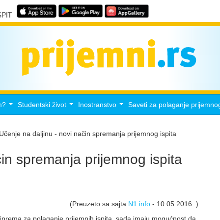
m?
Studentski život
Inostranstvo
Saveti za polaganje prijemno
...
...
...
Učenje na daljinu - novi način spremanja prijemnog ispita
čin spremanja prijemnog ispita
(Preuzeto sa sajta
N1 info
- 10.05.2016. )
priprema za polaganje prijemnih ispita, sada imaju mogućnost da