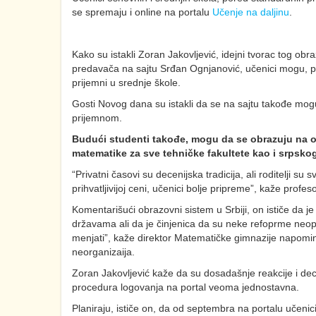
se spremaju i online na portalu
Učenje na daljinu
.
Kako su istakli Zoran Jakovljević, idejni tvorac tog ob
predavača na sajtu Srđan Ognjanović, učenici mogu, p
prijemni u srednje škole.
Gosti Novog dana su istakli da se na sajtu takođe mogu 
prijemnom.
Budući studenti takođe, mogu da se obrazuju na ov
matematike za sve tehničke fakultete kao i srpskog i
“Privatni časovi su decenijska tradicija, ali roditelji 
prihvatljivijoj ceni, učenici bolje pripreme”, kaže profe
Komentarišući obrazovni sistem u Srbiji, on ističe da 
državama ali da je činjenica da su neke refoprme neoph
menjati”, kaže direktor Matematičke gimnazije napominju
neorganizaija.
Zoran Jakovljević kaže da su dosadašnje reakcije i dec
procedura logovanja na portal veoma jednostavna.
Planiraju, ističe on, da od septembra na portalu učen