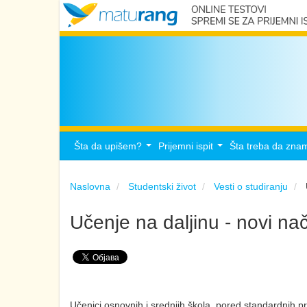
Šta da upišem?
Prijemni ispit
Šta treba da zna
...
...
Naslovna
Studentski život
Vesti o studiranju
Učenje na daljinu - novi na
Učenici osnovnih i srednjih škola, pored standardnih 