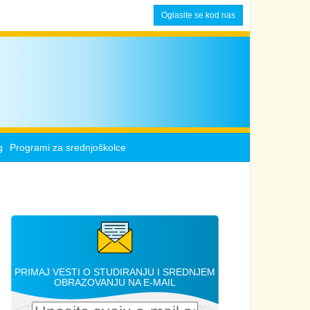
Oglasite se kod nas
g
Programi za srednjoškolce
PRIMAJ VESTI O STUDIRANJU I SREDNJEM
OBRAZOVANJU NA E-MAIL