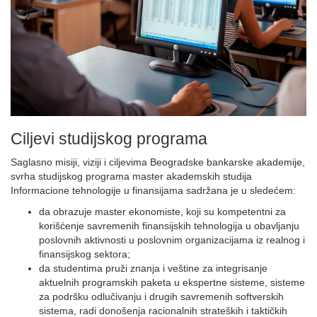
Ciljevi studijskog programa
Saglasno misiji, viziji i ciljevima Beogradske bankarske akademije,
svrha studijskog programa master akademskih studija
Informacione tehnologije u finansijama sadržana je u sledećem:
da obrazuje master ekonomiste, koji su kompetentni za
korišćenje savremenih finansijskih tehnologija u obavljanju
poslovnih aktivnosti u poslovnim organizacijama iz realnog i
finansijskog sektora;
da studentima pruži znanja i veštine za integrisanje
aktuelnih programskih paketa u ekspertne sisteme, sisteme
za podršku odlučivanju i drugih savremenih softverskih
sistema, radi donošenja racionalnih strateških i taktičkih