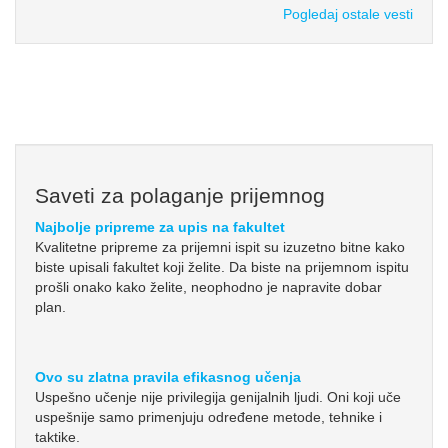
Pogledaj ostale vesti
Saveti za polaganje prijemnog
Najbolje pripreme za upis na fakultet
Kvalitetne pripreme za prijemni ispit su izuzetno bitne kako
biste upisali fakultet koji želite. Da biste na prijemnom ispitu
prošli onako kako želite, neophodno je napravite dobar
plan.
Ovo su zlatna pravila efikasnog učenja
Uspešno učenje nije privilegija genijalnih ljudi. Oni koji uče
uspešnije samo primenjuju određene metode, tehnike i
taktike.