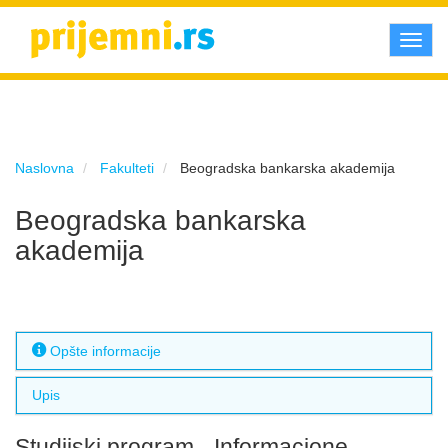
Toggl
navig
Naslovna
Fakulteti
Beogradska bankarska akademija
Beogradska bankarska
akademija
Opšte informacije
Upis
Studijski program - Informacione