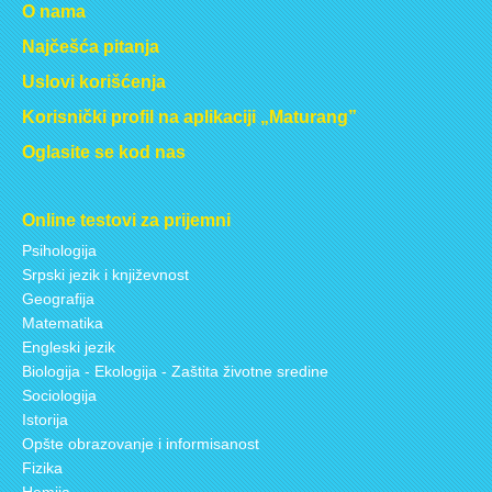
O nama
Najčešća pitanja
Uslovi korišćenja
Korisnički profil na aplikaciji „Maturang”
Oglasite se kod nas
Online testovi za prijemni
Psihologija
Srpski jezik i književnost
Geografija
Matematika
Engleski jezik
Biologija - Ekologija - Zaštita životne sredine
Sociologija
Istorija
Opšte obrazovanje i informisanost
Fizika
Hemija