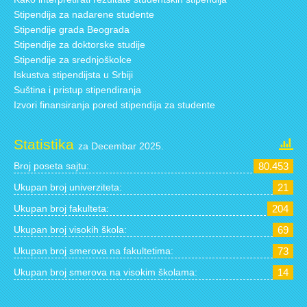
Stipendija za nadarene studente
Stipendije grada Beograda
Stipendije za doktorske studije
Stipendije za srednjoškolce
Iskustva stipendijsta u Srbiji
Suština i pristup stipendiranja
Izvori finansiranja pored stipendija za studente
Statistika
za Decembar 2025.
Broj poseta sajtu:
80.453
Ukupan broj univerziteta:
21
Ukupan broj fakulteta:
204
Ukupan broj visokih škola:
69
Ukupan broj smerova na fakultetima:
73
Ukupan broj smerova na visokim školama:
14