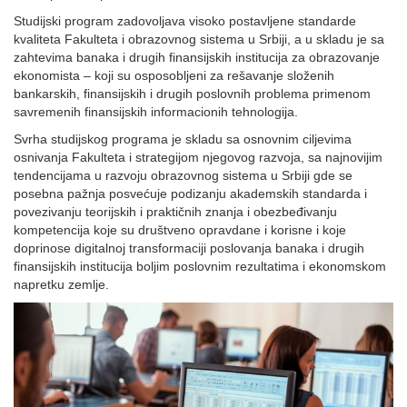
Studijski program zadovoljava visoko postavljene standarde
kvaliteta Fakulteta i obrazovnog sistema u Srbiji, a u skladu je sa
zahtevima banaka i drugih finansijskih institucija za obrazovanje
ekonomista – koji su osposobljeni za rešavanje složenih
bankarskih, finansijskih i drugih poslovnih problema primenom
savremenih finansijskih informacionih tehnologija.
Svrha studijskog programa je skladu sa osnovnim ciljevima
osnivanja Fakulteta i strategijom njegovog razvoja, sa najnovijim
tendencijama u razvoju obrazovnog sistema u Srbiji gde se
posebna pažnja posvećuje podizanju akademskih standarda i
povezivanju teorijskih i praktičnih znanja i obezbeđivanju
kompetencija koje su društveno opravdane i korisne i koje
doprinose digitalnoj transformaciji poslovanja banaka i drugih
finansijskih institucija boljim poslovnim rezultatima i ekonomskom
napretku zemlje.