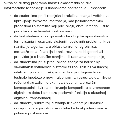
svrha studijskog programa master akademskih studija
Informacione tehnologije u finansijama sadržana je u sledećem:
da studentima pruži teorijska i praktična znanja i veštine za
upravljanje tokovima informacija, kao poluautomatskim
procesima i sistemima koji prikupljaju, čiste, integrišu i štite
podatke na sistematski i održiv način;
da kod studenata razviju analitičke i logičke sposobnosti u
formulisanju i rešavanju složenijih poslovnih problema, kroz
razvijanje algoritama u oblasti savremenog biznisa,
menadžmenta, finansija i bankarstva kako bi generisali
predviđanja o budućim stanjima, ili radnjama kompanije;
da studentima pruži produbljena znanja za korišćenje
savremenih softverskih platformi zasnovanih na veštačkoj
inteligenciji za svrhu eksperimentisanja u kojima bi se
testirale hipoteze o novim algoritmima i osiguralo da njihova
rešenja daju željeni efekat; da studentima pruži širi
konceptualni okvir na poslovanje kompanije u savremenom
digitalnom dobu i simbiozu poslovnih funkcija u aktuelnoj
digitalnoj transformaciji;
da studenti, sublimirajući znanja iz ekonomije i finansija
razvijaju strategije i donose odluke kada algoritmi i mreže
pokreću poslovni svet.