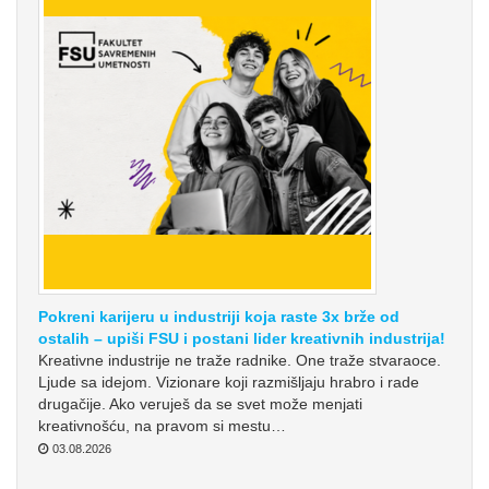
Pokreni karijeru u industriji koja raste 3x brže od
ostalih – upiši FSU i postani lider kreativnih industrija!
Kreativne industrije ne traže radnike. One traže stvaraoce.
Ljude sa idejom. Vizionare koji razmišljaju hrabro i rade
drugačije. Ako veruješ da se svet može menjati
kreativnošću, na pravom si mestu…
03.08.2026