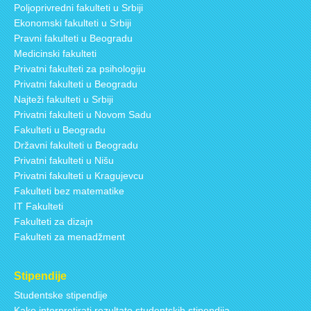
Poljoprivredni fakulteti u Srbiji
Ekonomski fakulteti u Srbiji
Pravni fakulteti u Beogradu
Medicinski fakulteti
Privatni fakulteti za psihologiju
Privatni fakulteti u Beogradu
Najteži fakulteti u Srbiji
Privatni fakulteti u Novom Sadu
Fakulteti u Beogradu
Državni fakulteti u Beogradu
Privatni fakulteti u Nišu
Privatni fakulteti u Kragujevcu
Fakulteti bez matematike
IT Fakulteti
Fakulteti za dizajn
Fakulteti za menadžment
Stipendije
Studentske stipendije
Kako interpretirati rezultate studentskih stipendija