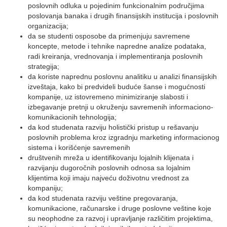
poslovnih odluka u pojedinim funkcionalnim područjima
poslovanja banaka i drugih finansijskih institucija i poslovnih
organizacija;
da se studenti osposobe da primenjuju savremene
koncepte, metode i tehnike napredne analize podataka,
radi kreiranja, vrednovanja i implementiranja poslovnih
strategija;
da koriste naprednu poslovnu analitiku u analizi finansijskih
izveštaja, kako bi predvideli buduće šanse i mogućnosti
kompanije, uz istovremeno minimiziranje slabosti i
izbegavanje pretnji u okruženju savremenih informaciono-
komunikacionih tehnologija;
da kod studenata razviju holistički pristup u rešavanju
poslovnih problema kroz izgradnju marketing informacionog
sistema i korišćenje savremenih
društvenih mreža u identifikovanju lojalnih klijenata i
razvijanju dugoročnih poslovnih odnosa sa lojalnim
klijentima koji imaju najveću doživotnu vrednost za
kompaniju;
da kod studenata razviju veštine pregovaranja,
komunikacione, računarske i druge poslovne veštine koje
su neophodne za razvoj i upravljanje različitim projektima,