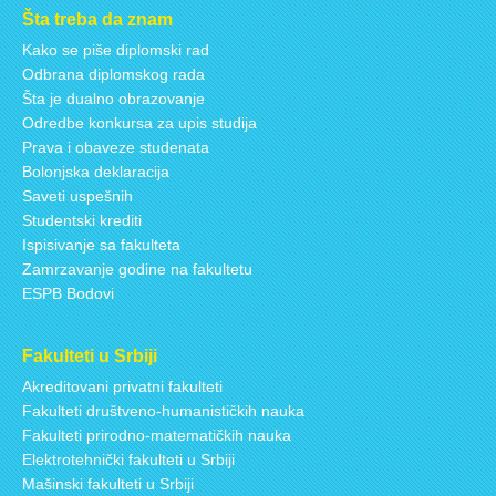
Šta treba da znam
Kako se piše diplomski rad
Odbrana diplomskog rada
Šta je dualno obrazovanje
Odredbe konkursa za upis studija
Prava i obaveze studenata
Bolonjska deklaracija
Saveti uspešnih
Studentski krediti
Ispisivanje sa fakulteta
Zamrzavanje godine na fakultetu
ESPB Bodovi
Fakulteti u Srbiji
Akreditovani privatni fakulteti
Fakulteti društveno-humanističkih nauka
Fakulteti prirodno-matematičkih nauka
Elektrotehnički fakulteti u Srbiji
Mašinski fakulteti u Srbiji