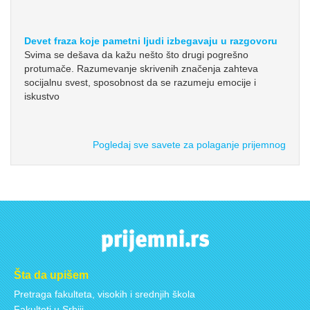
Devet fraza koje pametni ljudi izbegavaju u razgovoru
Svima se dešava da kažu nešto što drugi pogrešno
protumače. Razumevanje skrivenih značenja zahteva
socijalnu svest, sposobnost da se razumeju emocije i
iskustvo
Pogledaj sve savete za polaganje prijemnog
Šta da upišem
Pretraga fakulteta, visokih i srednjih škola
Fakulteti u Srbiji