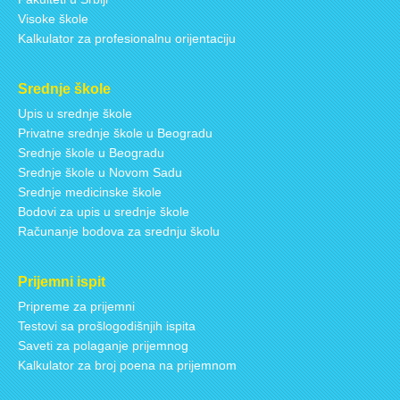
Visoke škole
Kalkulator za profesionalnu orijentaciju
Srednje škole
Upis u srednje škole
Privatne srednje škole u Beogradu
Srednje škole u Beogradu
Srednje škole u Novom Sadu
Srednje medicinske škole
Bodovi za upis u srednje škole
Računanje bodova za srednju školu
Prijemni ispit
Pripreme za prijemni
Testovi sa prošlogodišnjih ispita
Saveti za polaganje prijemnog
Kalkulator za broj poena na prijemnom