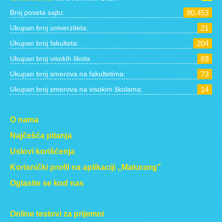
Broj poseta sajtu:
80.453
Ukupan broj univerziteta:
21
Ukupan broj fakulteta:
204
Ukupan broj visokih škola:
69
Ukupan broj smerova na fakultetima:
73
Ukupan broj smerova na visokim školama:
14
O nama
Najčešća pitanja
Uslovi korišćenja
Korisnički profil na aplikaciji „Maturang”
Oglasite se kod nas
Online testovi za prijemni