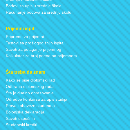
Bodovi za upis u srednje škole
Računanje bodova za srednju školu
Prijemni ispit
Pripreme za prijemni
Testovi sa prošlogodišnjih ispita
Saveti za polaganje prijemnog
Kalkulator za broj poena na prijemnom
Šta treba da znam
Kako se piše diplomski rad
Odbrana diplomskog rada
Šta je dualno obrazovanje
Odredbe konkursa za upis studija
Prava i obaveze studenata
Bolonjska deklaracija
Saveti uspešnih
Studentski krediti