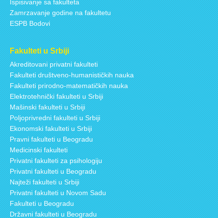
Ispisivanje sa fakulteta
Zamrzavanje godine na fakultetu
ESPB Bodovi
Fakulteti u Srbiji
Akreditovani privatni fakulteti
Fakulteti društveno-humanističkih nauka
Fakulteti prirodno-matematičkih nauka
Elektrotehnički fakulteti u Srbiji
Mašinski fakulteti u Srbiji
Poljoprivredni fakulteti u Srbiji
Ekonomski fakulteti u Srbiji
Pravni fakulteti u Beogradu
Medicinski fakulteti
Privatni fakulteti za psihologiju
Privatni fakulteti u Beogradu
Najteži fakulteti u Srbiji
Privatni fakulteti u Novom Sadu
Fakulteti u Beogradu
Državni fakulteti u Beogradu