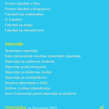
Privatni fakulteti u Nišu
Privatni fakulteti u Kragujevcu
Fakulteti bez matematike
IT Fakulteti
Fakulteti za dizajn
Fakulteti za menadžment
Stipendije
Studentske stipendije
Kako interpretirati rezultate studentskih stipendija
Stipendija za nadarene studente
Stipendije grada Beograda
Stipendije za doktorske studije
Stipendije za srednjoškolce
Iskustva stipendijsta u Srbiji
Suština i pristup stipendiranja
Izvori finansiranja pored stipendija za studente
Statistika
za Decembar 2025.