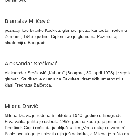
Ognjenović
Branislav Milićević
poznatiji kao Branko Kockica, glumac, pisac, kantautor, rođen u
Zemunu, 1946. godine. Diplomirao je glumu na Pozorišnoj
akademiji u Beogradu.
Aleksandar Srećković
Aleksandar Srećković „Kubura" (Beograd, 30. april 1973) je srpski
glumac. Studirao je glumu na Fakultetu dramskih umetnosti, u
klasi Predraga Bajčetića.
Milena Dravić
Milena Dravić je rođena 5. oktobra 1940. godine u Beogradu.
Prva velika prilika je usledila 1959. godine kada ju je primetio
František Cap i rešio da ju uključi u film „Vrata ostaju otvorena“.
Posle ove uloge je usledilo njih još nekoliko, a Milena je rešila da