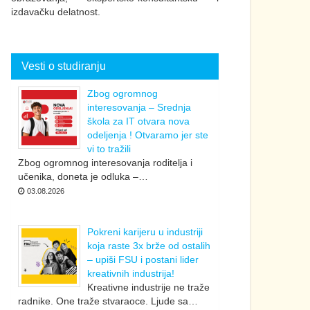
izdavačku delatnost.
Vesti o studiranju
Zbog ogromnog
interesovanja – Srednja
škola za IT otvara nova
odeljenja ! Otvaramo jer ste
vi to tražili
Zbog ogromnog interesovanja roditelja i
učenika, doneta je odluka –…
03.08.2026
Pokreni karijeru u industriji
koja raste 3x brže od ostalih
– upiši FSU i postani lider
kreativnih industrija!
Kreativne industrije ne traže
radnike. One traže stvaraoce. Ljude sa…