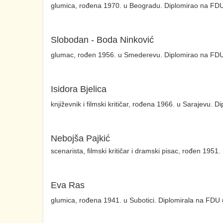
glumica, rođena 1970. u Beogradu. Diplomirao na FDU u
Slobodan - Boda Ninković
glumac, rođen 1956. u Smederevu. Diplomirao na FDU u 
Isidora Bjelica
književnik i filmski kritičar, rođena 1966. u Sarajevu. 
Nebojša Pajkić
scenarista, filmski kritičar i dramski pisac, rođen 195
Eva Ras
glumica, rođena 1941. u Subotici. Diplomirala na FDU u 