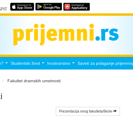
m?
Studentski život
Inostranstvo
Saveti za polaganje prijemno
...
...
...
Fakultet dramskih umetnosti
i
Prezentacija ovog fakulteta/škole