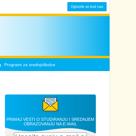
Oglasite se kod nas
g
Programi za srednjoškolce
PRIMAJ VESTI O STUDIRANJU I SREDNJEM
OBRAZOVANJU NA E-MAIL