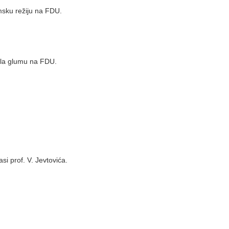
lmsku režiju na FDU.
ala glumu na FDU.
i prof. V. Jevtovića.