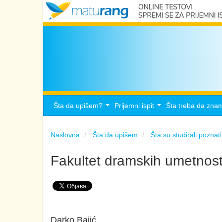
Šta da upišem?
Prijemni ispit
Šta treba da zna
...
...
Naslovna
Šta da upišem
Šta su studirali poznati
Fakultet dramskih umetnost
Darko Bajić