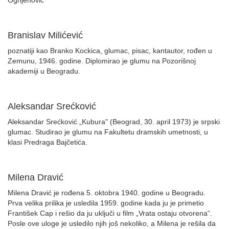
Ognjenović
Branislav Milićević
poznatiji kao Branko Kockica, glumac, pisac, kantautor, rođen u
Zemunu, 1946. godine. Diplomirao je glumu na Pozorišnoj
akademiji u Beogradu.
Aleksandar Srećković
Aleksandar Srećković „Kubura" (Beograd, 30. april 1973) je srpski
glumac. Studirao je glumu na Fakultetu dramskih umetnosti, u
klasi Predraga Bajčetića.
Milena Dravić
Milena Dravić je rođena 5. oktobra 1940. godine u Beogradu.
Prva velika prilika je usledila 1959. godine kada ju je primetio
František Cap i rešio da ju uključi u film „Vrata ostaju otvorena“.
Posle ove uloge je usledilo njih još nekoliko, a Milena je rešila da