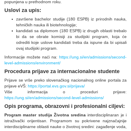
popunjena u prethodnom roku.
Uslovi za upis:
završene bachelor studije (180 ESPB) iz prirodnih nauka,
tehničkih nauka ili biotehnologije;
kandidati sa diplomom (180 ESPB) iz drugih oblasti trebalo
bi da se obrate komisiji za studijski program, koja će
odrediti koje uslove kandidati treba da ispune da bi upisali
ovaj studijski program.
Informacije možete naći na:
https://ung.si/en/admissions/second-
level-admissions/environment/
Procedura prijave za internacionalne studente
Prijave se vrše preko slovenačkog nacionalnog online portala za
prijave eVŠ:
https://portal.evs.gov.si/prijava/
Više informacija o proceduri prijave:
https://ung.si/en/admissions/second-level-admissions/
Opis programa, obrazovni i profesionalni ciljevi:
Program master studija Životna sredina
interdisciplinaran je i
istraživački orijentisan. Programom su pokrivene najznačajnije
interdisciplinarne oblasti nauke o životnoj sredini: zagađenje voda,