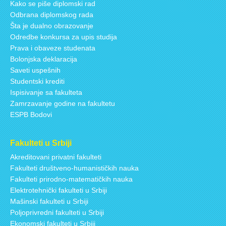
Kako se piše diplomski rad
Odbrana diplomskog rada
Šta je dualno obrazovanje
Odredbe konkursa za upis studija
Prava i obaveze studenata
Bolonjska deklaracija
Saveti uspešnih
Studentski krediti
Ispisivanje sa fakulteta
Zamrzavanje godine na fakultetu
ESPB Bodovi
Fakulteti u Srbiji
Akreditovani privatni fakulteti
Fakulteti društveno-humanističkih nauka
Fakulteti prirodno-matematičkih nauka
Elektrotehnički fakulteti u Srbiji
Mašinski fakulteti u Srbiji
Poljoprivredni fakulteti u Srbiji
Ekonomski fakulteti u Srbiji