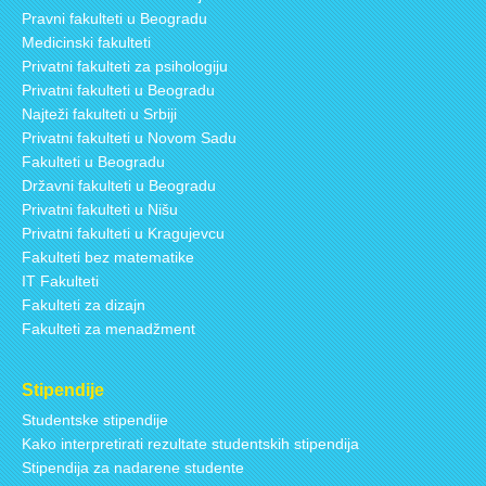
Pravni fakulteti u Beogradu
Medicinski fakulteti
Privatni fakulteti za psihologiju
Privatni fakulteti u Beogradu
Najteži fakulteti u Srbiji
Privatni fakulteti u Novom Sadu
Fakulteti u Beogradu
Državni fakulteti u Beogradu
Privatni fakulteti u Nišu
Privatni fakulteti u Kragujevcu
Fakulteti bez matematike
IT Fakulteti
Fakulteti za dizajn
Fakulteti za menadžment
Stipendije
Studentske stipendije
Kako interpretirati rezultate studentskih stipendija
Stipendija za nadarene studente