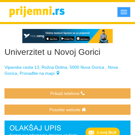
Toggl
navig
Univerzitet u Novoj Gorici
Vipavska cesta 13, Rožna Dolina, 5000 Nova Gorica , Nova
Gorica, Pronađite na mapi
Prikaži telefone
Posetite website