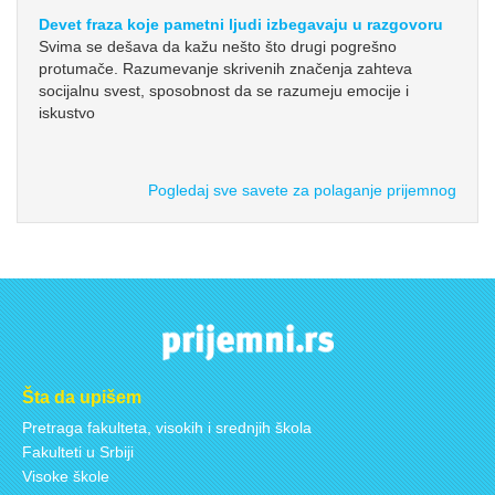
Devet fraza koje pametni ljudi izbegavaju u razgovoru
Svima se dešava da kažu nešto što drugi pogrešno
protumače. Razumevanje skrivenih značenja zahteva
socijalnu svest, sposobnost da se razumeju emocije i
iskustvo
Pogledaj sve savete za polaganje prijemnog
Šta da upišem
Pretraga fakulteta, visokih i srednjih škola
Fakulteti u Srbiji
Visoke škole