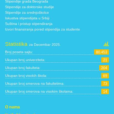
Stipendije grada Beograda
Stipendije za doktorske studije
Stipendije za srednjoškolce
Iskustva stipendijsta u Srbiji
Suština i pristup stipendiranja
Izvori finansiranja pored stipendija za studente
Statistika
za Decembar 2025.
Broj poseta sajtu:
80.453
Ukupan broj univerziteta:
21
Ukupan broj fakulteta:
204
Ukupan broj visokih škola:
69
Ukupan broj smerova na fakultetima:
73
Ukupan broj smerova na visokim školama:
14
O nama