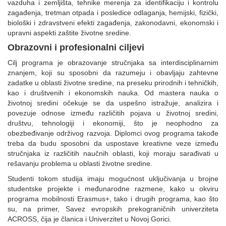
vazduha i zemljišta, tehnike merenja za identifikaciju i kontrolu
zagađenja, tretman otpada i posledice odlaganja, hemijski, fizički,
biološki i zdravstveni efekti zagađenja, zakonodavni, ekonomski i
upravni aspekti zaštite životne sredine.
Obrazovni i profesionalni ciljevi
Cilj programa je obrazovanje stručnjaka sa interdisciplinarnim
znanjem, koji su sposobni da razumeju i obavljaju zahtevne
zadatke u oblasti životne sredine, na preseku prirodnih i tehničkih,
kao i društvenih i ekonomskih nauka. Od mastera nauka o
životnoj sredini očekuje se da uspešno istražuje, analizira i
povezuje odnose između različitih pojava u životnoj sredini,
društvu, tehnologiji i ekonomiji, što je neophodno za
obezbeđivanje održivog razvoja. Diplomci ovog programa takođe
treba da budu sposobni da uspostave kreativne veze između
stručnjaka iz različitih naučnih oblasti, koji moraju sarađivati u
rešavanju problema u oblasti životne sredine.
Studenti tokom studija imaju mogućnost uključivanja u brojne
studentske projekte i međunarodne razmene, kako u okviru
programa mobilnosti Erasmus+, tako i drugih programa, kao što
su, na primer, Savez evropskih prekograničnih univerziteta
ACROSS, čija je članica i Univerzitet u Novoj Gorici.