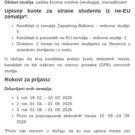
Oblast studija
: zaštita životne sredine (ekologija), menadžment
Upisne kvote za strane studente iz ne-EU
zemalja*:
Kandidati iz zemalja Zapadnog Balkana – redovne studije:
5
Kandidati iz preostalih ne-EU zemalja – redovne studije: 2
Dodatno: 2 mesta na redovnim studijama za Slovence u
susednim zemljama i u svetu
U slučaju da broj kandidata prelazi kvotu slobodnih mesta,
kandidati će biti izabrani na osnovu proseka (GPA) osnovnih
studija.
Rokovi za prijavu:
Državljani svih zemalja:
1. rok: 18. 02. – 18. 03. 2026.
2. rok: 01. 04. – 01. 06. 2026.
3. rok: 01. 08. – 01. 09. 2026.
Poziv za popunjavanje slobodnih mesta: 10. 09.–24. 09.
2026.
*Poziv nije otvoren u slučaju da su sva upisna mesta već