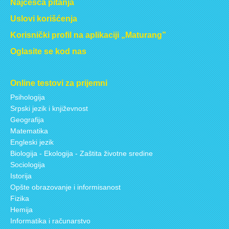
Najčešća pitanja
Uslovi korišćenja
Korisnički profil na aplikaciji „Maturang”
Oglasite se kod nas
Online testovi za prijemni
Psihologija
Srpski jezik i književnost
Geografija
Matematika
Engleski jezik
Biologija - Ekologija - Zaštita životne sredine
Sociologija
Istorija
Opšte obrazovanje i informisanost
Fizika
Hemija
Informatika i računarstvo