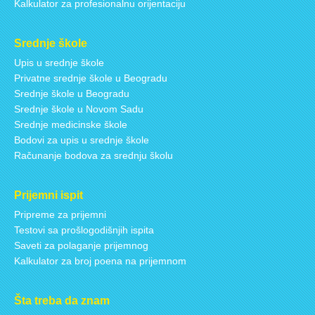
Kalkulator za profesionalnu orijentaciju
Srednje škole
Upis u srednje škole
Privatne srednje škole u Beogradu
Srednje škole u Beogradu
Srednje škole u Novom Sadu
Srednje medicinske škole
Bodovi za upis u srednje škole
Računanje bodova za srednju školu
Prijemni ispit
Pripreme za prijemni
Testovi sa prošlogodišnjih ispita
Saveti za polaganje prijemnog
Kalkulator za broj poena na prijemnom
Šta treba da znam