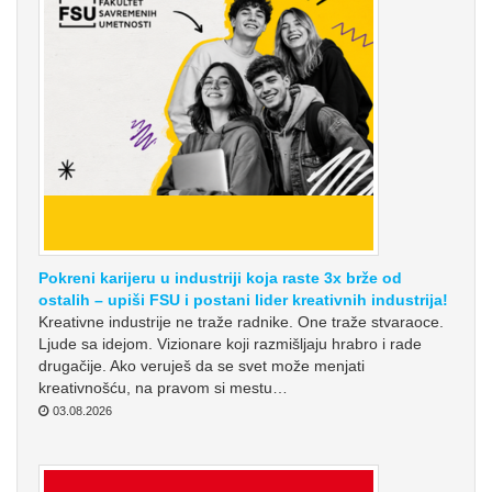
Pokreni karijeru u industriji koja raste 3x brže od
ostalih – upiši FSU i postani lider kreativnih industrija!
Kreativne industrije ne traže radnike. One traže stvaraoce.
Ljude sa idejom. Vizionare koji razmišljaju hrabro i rade
drugačije. Ako veruješ da se svet može menjati
kreativnošću, na pravom si mestu…
03.08.2026