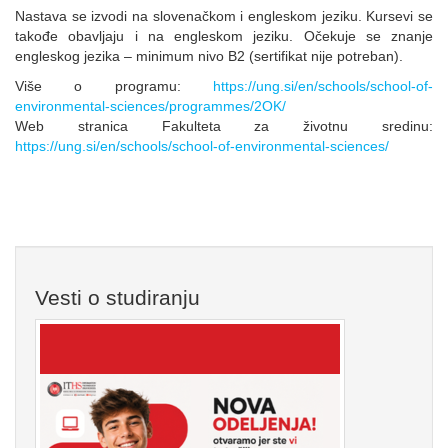
Nastava se izvodi na slovenačkom i engleskom jeziku. Kursevi se
takođe obavljaju i na engleskom jeziku. Očekuje se znanje
engleskog jezika – minimum nivo B2 (sertifikat nije potreban).
Više o programu:
https://ung.si/en/schools/school-of-
environmental-sciences/programmes/2OK/
Web stranica Fakulteta za životnu sredinu:
https://ung.si/en/schools/school-of-environmental-sciences/
Vesti o studiranju