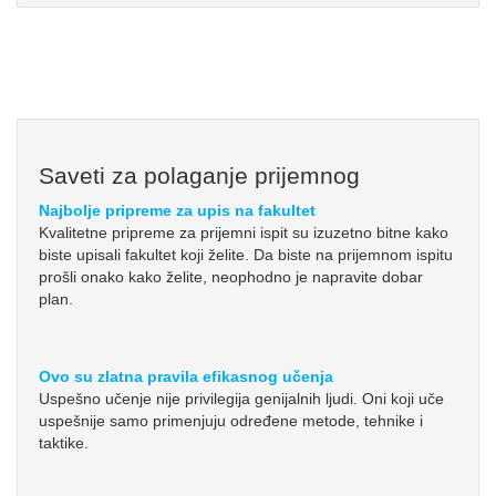
Saveti za polaganje prijemnog
Najbolje pripreme za upis na fakultet
Kvalitetne pripreme za prijemni ispit su izuzetno bitne kako
biste upisali fakultet koji želite. Da biste na prijemnom ispitu
prošli onako kako želite, neophodno je napravite dobar
plan.
Ovo su zlatna pravila efikasnog učenja
Uspešno učenje nije privilegija genijalnih ljudi. Oni koji uče
uspešnije samo primenjuju određene metode, tehnike i
taktike.