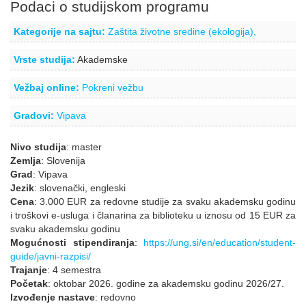
Podaci o studijskom programu
Kategorije na sajtu:
Zaštita životne sredine (ekologija),
Vrste studija:
Akademske
Vežbaj online:
Pokreni vežbu
Gradovi:
Vipava
Nivo studija
: master
Zemlja
: Slovenija
Grad
: Vipava
Jezik
: slovenački, engleski
Cena
: 3.000 EUR za redovne studije za svaku akademsku godinu
i troškovi e-usluga i članarina za biblioteku u iznosu od 15 EUR za
svaku akademsku godinu
Mogućnosti stipendiranja
:
https://ung.si/en/education/student-
guide/javni-razpisi/
Trajanje
: 4 semestra
Početak
: oktobar 2026. godine za akademsku godinu 2026/27.
Izvođenje nastave
: redovno