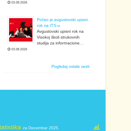
03.08.2026
Počeo je avgustovski upisni
rok na ITS-u
Avgustovski upisni rok na
Visokoj školi strukovnih
studija za informacione…
03.08.2026
Pogledaj ostale vesti
tatistika
za Decembar 2025.