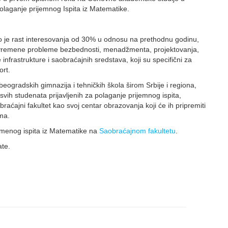
polaganje prijemnog Ispita iz Matematike.
vo je rast interesovanja od 30% u odnosu na prethodnu godinu,
savremene probleme bezbednosti, menadžmenta, projektovanja,
nfrastrukture i saobraćajnih sredstava, koji su specifični za
port.
beogradskih gimnazija i tehničkih škola širom Srbije i regiona,
svih studenata prijavljenih za polaganje prijemnog ispita,
braćajni fakultet kao svoj centar obrazovanja koji će ih pripremiti
ima.
imenog ispita iz Matematike na
Saobraćajnom fakultetu
.
ate.