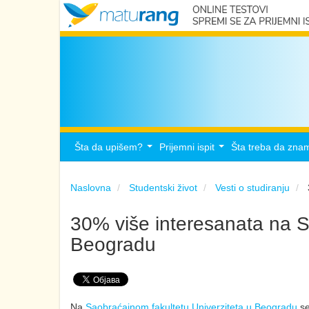
Šta da upišem?
Prijemni ispit
Šta treba da zna
...
...
Naslovna
Studentski život
Vesti o studiranju
30% više interesanata na S
Beogradu
Na
Saobraćajnom fakultetu Univerziteta u Beogradu
se