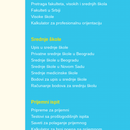
Pretraga fakulteta, visokih i srednjih škola
Fakulteti u Srbiji
Visoke škole
Kalkulator za profesionalnu orijentaciju
Srednje škole
Upis u srednje škole
Privatne srednje škole u Beogradu
Srednje škole u Beogradu
Srednje škole u Novom Sadu
Srednje medicinske škole
Bodovi za upis u srednje škole
Računanje bodova za srednju školu
Prijemni ispit
Pripreme za prijemni
Testovi sa prošlogodišnjih ispita
Saveti za polaganje prijemnog
Kalkulator za broj poena na prijemnom