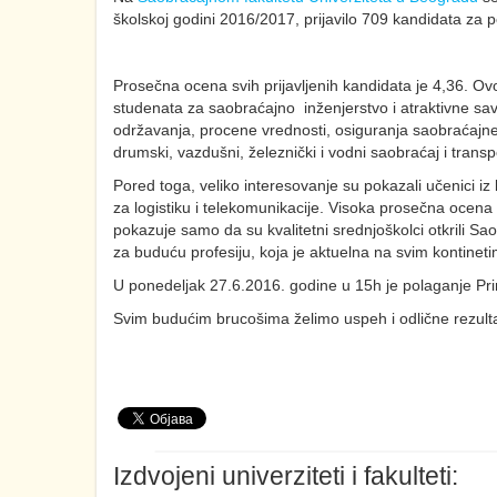
školskoj godini 2016/2017, prijavilo 709 kandidata za 
Prosečna ocena svih prijavljenih kandidata je 4,36. O
studenata za saobraćajno inženjerstvo i atraktivne 
održavanja, procene vrednosti, osiguranja saobraćajne i
drumski, vazdušni, železnički i vodni saobraćaj i trans
Pored toga, veliko interesovanje su pokazali učenici iz 
za logistiku i telekomunikacije. Visoka prosečna ocena 
pokazuje samo da su kvalitetni srednjoškolci otkrili Sao
za buduću profesiju, koja je aktuelna na svim kontinet
U ponedeljak 27.6.2016. godine u 15h je polaganje Pr
Svim budućim brucošima želimo uspeh i odlične rezult
Izdvojeni univerziteti i fakulteti: