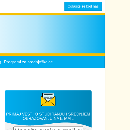
Oglasite se kod nas
g
Programi za srednjoškolce
PRIMAJ VESTI O STUDIRANJU I SREDNJEM
OBRAZOVANJU NA E-MAIL