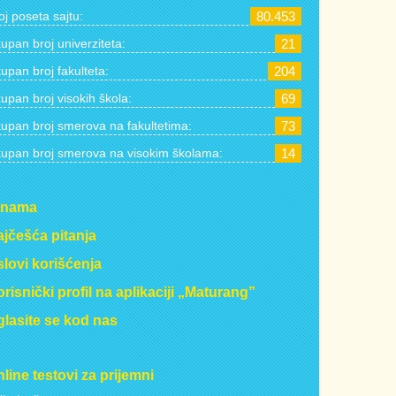
oj poseta sajtu:
80.453
upan broj univerziteta:
21
upan broj fakulteta:
204
upan broj visokih škola:
69
upan broj smerova na fakultetima:
73
upan broj smerova na visokim školama:
14
 nama
jčešća pitanja
lovi korišćenja
risnički profil na aplikaciji „Maturang”
lasite se kod nas
line testovi za prijemni