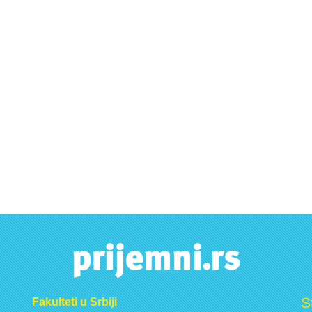
S
Fakulteti u Srbiji