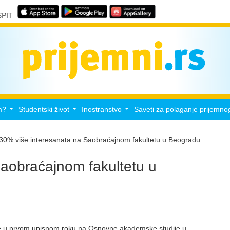
m?
Studentski život
Inostranstvo
Saveti za polaganje prijemno
...
...
...
30% više interesanata na Saobraćajnom fakultetu u Beogradu
aobraćajnom fakultetu u
 u prvom upisnom roku na Osnovne akademske studije u