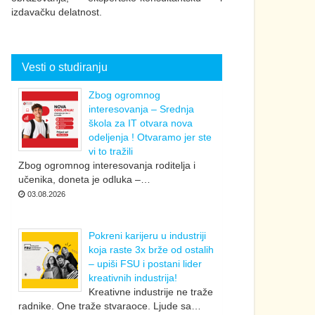
izdavačku delatnost.
Vesti o studiranju
Zbog ogromnog
interesovanja – Srednja
škola za IT otvara nova
odeljenja ! Otvaramo jer ste
vi to tražili
Zbog ogromnog interesovanja roditelja i
učenika, doneta je odluka –…
03.08.2026
Pokreni karijeru u industriji
koja raste 3x brže od ostalih
– upiši FSU i postani lider
kreativnih industrija!
Kreativne industrije ne traže
radnike. One traže stvaraoce. Ljude sa…