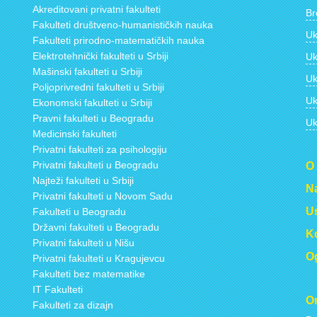
Akreditovani privatni fakulteti
Br
Fakulteti društveno-humanističkih nauka
Uk
Fakulteti prirodno-matematičkih nauka
Elektrotehnički fakulteti u Srbiji
Uk
Mašinski fakulteti u Srbiji
Uk
Poljoprivredni fakulteti u Srbiji
Uk
Ekonomski fakulteti u Srbiji
Pravni fakulteti u Beogradu
Uk
Medicinski fakulteti
Privatni fakulteti za psihologiju
Privatni fakulteti u Beogradu
O
Najteži fakulteti u Srbiji
Na
Privatni fakulteti u Novom Sadu
Us
Fakulteti u Beogradu
Državni fakulteti u Beogradu
Ko
Privatni fakulteti u Nišu
Og
Privatni fakulteti u Kragujevcu
Fakulteti bez matematike
IT Fakulteti
On
Fakulteti za dizajn