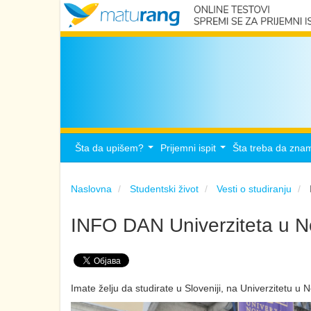
Šta da upišem?
Prijemni ispit
Šta treba da zna
...
...
Naslovna
Studentski život
Vesti o studiranju
INFO DAN Univerziteta u No
Imate želju da studirate u Sloveniji, na Univerzitetu u N