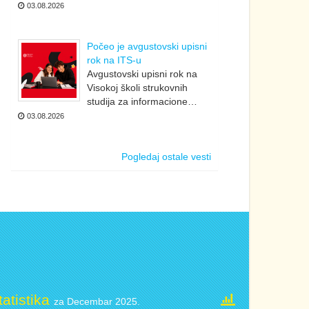
03.08.2026
Počeo je avgustovski upisni
rok na ITS-u
Avgustovski upisni rok na
Visokoj školi strukovnih
studija za informacione…
03.08.2026
Pogledaj ostale vesti
tatistika
za Decembar 2025.