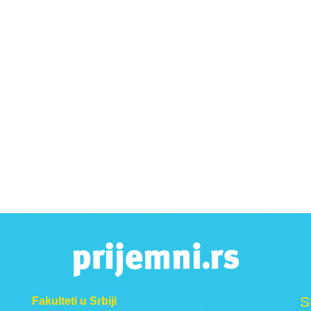
S
Fakulteti u Srbiji