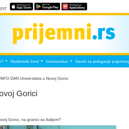
m?
Studentski život
Inostranstvo
Saveti za polaganje prijemno
...
...
...
INFO DAN Univerziteta u Novoj Gorici
voj Gorici
ovoj Gorici, na granici sa Italijom?