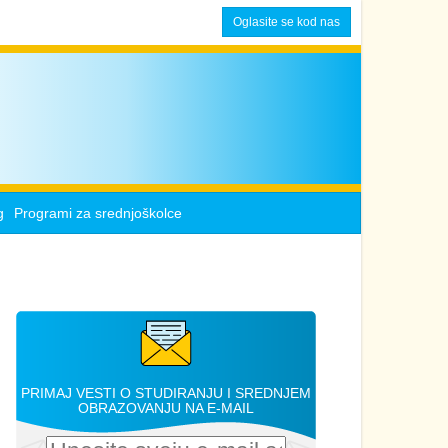
Oglasite se kod nas
g
Programi za srednjoškolce
PRIMAJ VESTI O STUDIRANJU I SREDNJEM
OBRAZOVANJU NA E-MAIL