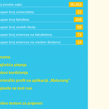
oj poseta sajtu:
80.453
upan broj univerziteta:
21
upan broj fakulteta:
204
upan broj visokih škola:
69
upan broj smerova na fakultetima:
73
upan broj smerova na visokim školama:
14
 nama
jčešća pitanja
lovi korišćenja
risnički profil na aplikaciji „Maturang”
lasite se kod nas
line testovi za prijemni