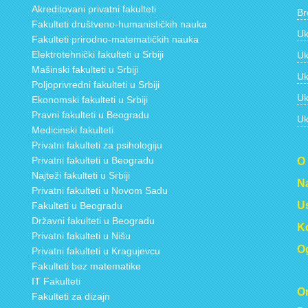
Akreditovani privatni fakulteti
Br
Fakulteti društveno-humanističkih nauka
Uk
Fakulteti prirodno-matematičkih nauka
Elektrotehnički fakulteti u Srbiji
Uk
Mašinski fakulteti u Srbiji
Uk
Poljoprivredni fakulteti u Srbiji
Uk
Ekonomski fakulteti u Srbiji
Pravni fakulteti u Beogradu
Uk
Medicinski fakulteti
Privatni fakulteti za psihologiju
Privatni fakulteti u Beogradu
O
Najteži fakulteti u Srbiji
Na
Privatni fakulteti u Novom Sadu
Us
Fakulteti u Beogradu
Državni fakulteti u Beogradu
Ko
Privatni fakulteti u Nišu
Og
Privatni fakulteti u Kragujevcu
Fakulteti bez matematike
IT Fakulteti
On
Fakulteti za dizajn