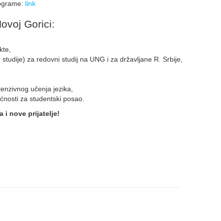
rograme:
link
ovoj Gorici:
ekte,
studije) za redovni studij na UNG i za državljane R. Srbije,
tenzivnog učenja jezika,
ćnosti za studentski posao.
 i nove prijatelje!