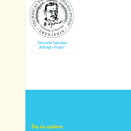
Tehnički fakultet
„Mihajlo Pupin”
Šta da upišem