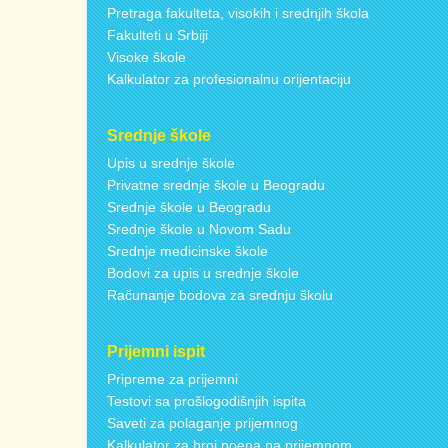
Pretraga fakulteta, visokih i srednjih škola
Fakulteti u Srbiji
Visoke škole
Kalkulator za profesionalnu orijentaciju
Srednje škole
Upis u srednje škole
Privatne srednje škole u Beogradu
Srednje škole u Beogradu
Srednje škole u Novom Sadu
Srednje medicinske škole
Bodovi za upis u srednje škole
Računanje bodova za srednju školu
Prijemni ispit
Pripreme za prijemni
Testovi sa prošlogodišnjih ispita
Saveti za polaganje prijemnog
Kalkulator za broj poena na prijemnom