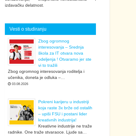
izdavačku delatnost.
Vesti o studiranju
Zbog ogromnog
interesovanja – Srednja
škola za IT otvara nova
odeljenja ! Otvaramo jer ste
vi to tražili
Zbog ogromnog interesovanja roditelja i
učenika, doneta je odluka –…
03.08.2026
Pokreni karijeru u industriji
koja raste 3x brže od ostalih
– upiši FSU i postani lider
kreativnih industrija!
Kreativne industrije ne traže
radnike. One traže stvaraoce. Ljude sa…