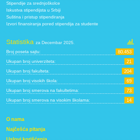
Stipendije za srednjoškolce
Iskustva stipendijsta u Srbiji
Suština i pristup stipendiranja
Izvori finansiranja pored stipendija za studente
Statistika
za Decembar 2025.
Broj poseta sajtu:
80.453
Ukupan broj univerziteta:
21
Ukupan broj fakulteta:
204
Ukupan broj visokih škola:
69
Ukupan broj smerova na fakultetima:
73
Ukupan broj smerova na visokim školama:
14
O nama
Najčešća pitanja
Uslovi korišćenja