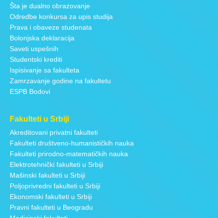
Šta je dualno obrazovanje
Odredbe konkursa za upis studija
Prava i obaveze studenata
Bolonjska deklaracija
Saveti uspešnih
Studentski krediti
Ispisivanje sa fakulteta
Zamrzavanje godine na fakultetu
ESPB Bodovi
Fakulteti u Srbiji
Akreditovani privatni fakulteti
Fakulteti društveno-humanističkih nauka
Fakulteti prirodno-matematičkih nauka
Elektrotehnički fakulteti u Srbiji
Mašinski fakulteti u Srbiji
Poljoprivredni fakulteti u Srbiji
Ekonomski fakulteti u Srbiji
Pravni fakulteti u Beogradu