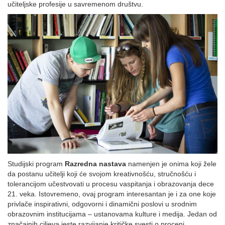
učiteljske profesije u savremenom društvu.
Studijski program
Razredna nastava
namenjen je onima koji žele
da postanu učitelji koji će svojom kreativnošću, stručnošću i
tolerancijom učestvovati u procesu vaspitanja i obrazovanja dece
21. veka. Istovremeno, ovaj program interesantan je i za one koje
privlače inspirativni, odgovorni i dinamični poslovi u srodnim
obrazovnim institucijama – ustanovama kulture i medija. Jedan od
značajnih ciljeva jeste razvijanje kritičke svesti o proceni