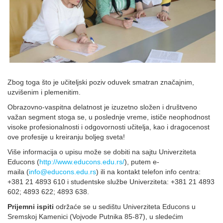
Zbog toga što je učiteljski poziv oduvek smatran značajnim,
uzvišenim i plemenitim.
Obrazovno-vaspitna delatnost je izuzetno složen i društveno
važan segment stoga se, u poslednje vreme, ističe neophodnost
visoke profesionalnosti i odgovornosti učitelja, kao i dragocenost
ove profesije u kreiranju boljeg sveta!
Više informacija o upisu može se dobiti na sajtu Univerziteta
Educons (
http://www.educons.edu.rs/
), putem e-
maila (
info@educons.edu.rs
) ili na kontakt telefon info centra:
+381 21 4893 610 i studentske službe Univerziteta: +381 21 4893
602; 4893 622; 4893 638.
Prijemni ispiti
održaće se u sedištu Univerziteta Educons u
Sremskoj Kamenici (Vojvode Putnika 85-87), u sledećim