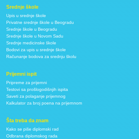
Srednje škole
Upis u srednje škole
Privatne srednje škole u Beogradu
Srednje škole u Beogradu
Srednje škole u Novom Sadu
Srednje medicinske škole
Bodovi za upis u srednje škole
Računanje bodova za srednju školu
Prijemni ispit
Pripreme za prijemni
Testovi sa prošlogodišnjih ispita
Saveti za polaganje prijemnog
Kalkulator za broj poena na prijemnom
Šta treba da znam
Kako se piše diplomski rad
Odbrana diplomskog rada