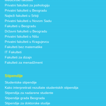
Medicinski fakulteti
Privatni fakulteti za psihologiju
Privatni fakulteti u Beogradu
Najteži fakulteti u Srbiji
Privatni fakulteti u Novom Sadu
Fakulteti u Beogradu
Državni fakulteti u Beogradu
Privatni fakulteti u Nišu
Privatni fakulteti u Kragujevcu
Fakulteti bez matematike
IT Fakulteti
Fakulteti za dizajn
Fakulteti za menadžment
Stipendije
Studentske stipendije
Kako interpretirati rezultate studentskih stipendija
Stipendija za nadarene studente
Stipendije grada Beograda
Stipendije za doktorske studije