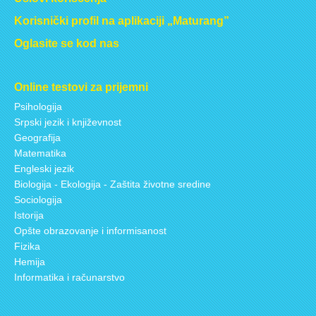
Korisnički profil na aplikaciji „Maturang”
Oglasite se kod nas
Online testovi za prijemni
Psihologija
Srpski jezik i književnost
Geografija
Matematika
Engleski jezik
Biologija - Ekologija - Zaštita životne sredine
Sociologija
Istorija
Opšte obrazovanje i informisanost
Fizika
Hemija
Informatika i računarstvo