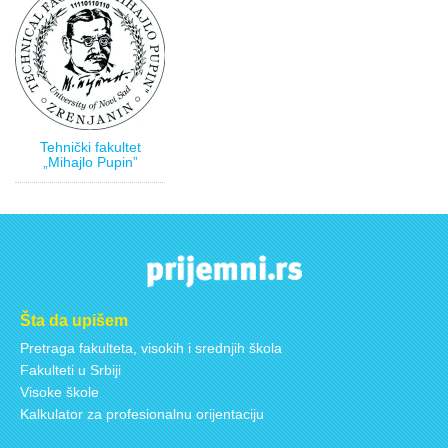
Tehnički fakultet
„Mihajlo Pupin”
Šta da upišem
Pretraga fakulteta, visokih i srednjih škola
Fakulteti u Srbiji
Visoke škole
Kalkulator za profesionalnu orijentaciju