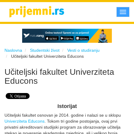
Toggl
navig
Naslovna
Studentski život
Vesti o studiranju
Učiteljski fakultet Univerziteta Educons
Učiteljski fakultet Univerziteta
Educons
Istorijat
Učiteljski fakultet osnovan je 2014. godine i nalazi se u sklopu
Univerziteta Educons
. Tokom tri godine postojanja, ovaj prvi
privatni akreditovani studijski program za obrazovanje učitelja
stekao je poverenje akademske zajednice, ali i velikog broja