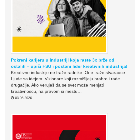
Pokreni karijeru u industriji koja raste 3x brže od
ostalih – upiši FSU i postani lider kreativnih industrija!
Kreativne industrije ne traže radnike. One traže stvaraoce.
Ljude sa idejom. Vizionare koji razmišljaju hrabro i rade
drugačije. Ako veruješ da se svet može menjati
kreativnošću, na pravom si mestu…
03.08.2026