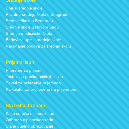
Srednje škole
Upis u srednje škole
Privatne srednje škole u Beogradu
Srednje škole u Beogradu
Srednje škole u Novom Sadu
Srednje medicinske škole
Bodovi za upis u srednje škole
Računanje bodova za srednju školu
Prijemni ispit
Pripreme za prijemni
Testovi sa prošlogodišnjih ispita
Saveti za polaganje prijemnog
Kalkulator za broj poena na prijemnom
Šta treba da znam
Kako se piše diplomski rad
Odbrana diplomskog rada
Šta je dualno obrazovanje