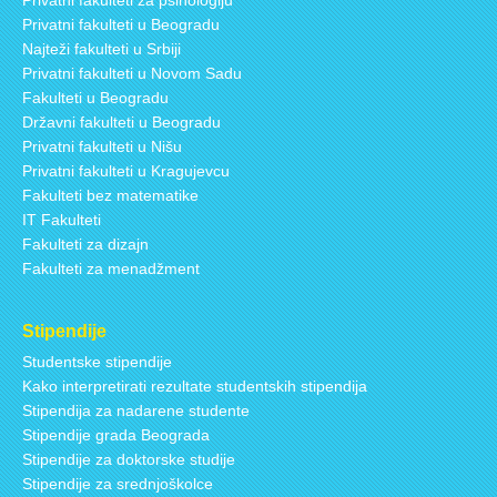
Privatni fakulteti u Beogradu
Najteži fakulteti u Srbiji
Privatni fakulteti u Novom Sadu
Fakulteti u Beogradu
Državni fakulteti u Beogradu
Privatni fakulteti u Nišu
Privatni fakulteti u Kragujevcu
Fakulteti bez matematike
IT Fakulteti
Fakulteti za dizajn
Fakulteti za menadžment
Stipendije
Studentske stipendije
Kako interpretirati rezultate studentskih stipendija
Stipendija za nadarene studente
Stipendije grada Beograda
Stipendije za doktorske studije
Stipendije za srednjoškolce