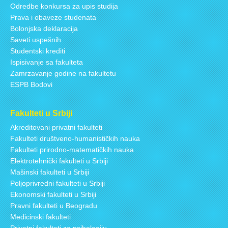
Odredbe konkursa za upis studija
Prava i obaveze studenata
Bolonjska deklaracija
Saveti uspešnih
Studentski krediti
Ispisivanje sa fakulteta
Zamrzavanje godine na fakultetu
ESPB Bodovi
Fakulteti u Srbiji
Akreditovani privatni fakulteti
Fakulteti društveno-humanističkih nauka
Fakulteti prirodno-matematičkih nauka
Elektrotehnički fakulteti u Srbiji
Mašinski fakulteti u Srbiji
Poljoprivredni fakulteti u Srbiji
Ekonomski fakulteti u Srbiji
Pravni fakulteti u Beogradu
Medicinski fakulteti
Privatni fakulteti za psihologiju