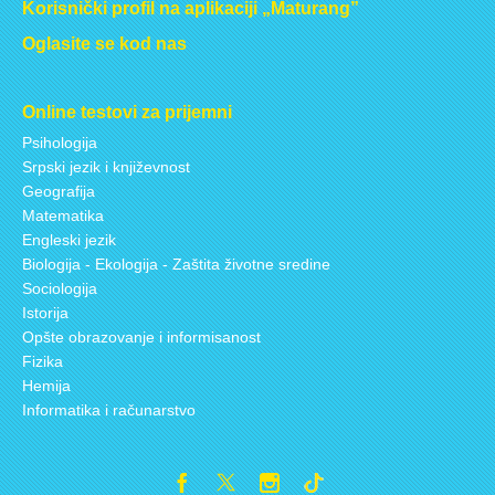
Korisnički profil na aplikaciji „Maturang”
Oglasite se kod nas
Online testovi za prijemni
Psihologija
Srpski jezik i književnost
Geografija
Matematika
Engleski jezik
Biologija - Ekologija - Zaštita životne sredine
Sociologija
Istorija
Opšte obrazovanje i informisanost
Fizika
Hemija
Informatika i računarstvo