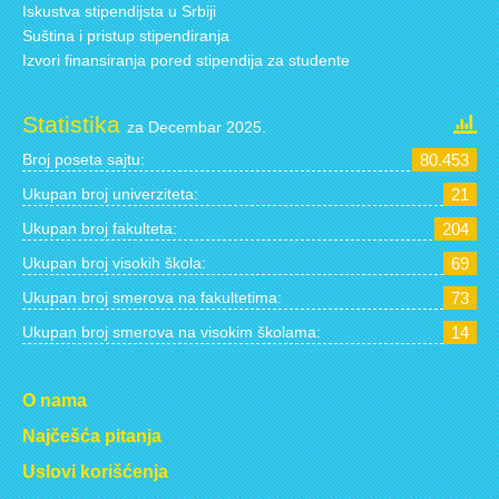
Iskustva stipendijsta u Srbiji
Suština i pristup stipendiranja
Izvori finansiranja pored stipendija za studente
Statistika
za Decembar 2025.
Broj poseta sajtu:
80.453
Ukupan broj univerziteta:
21
Ukupan broj fakulteta:
204
Ukupan broj visokih škola:
69
Ukupan broj smerova na fakultetima:
73
Ukupan broj smerova na visokim školama:
14
O nama
Najčešća pitanja
Uslovi korišćenja