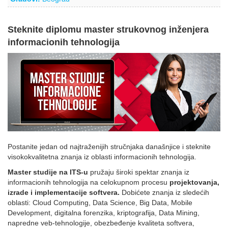
Steknite diplomu master strukovnog inženjera
informacionih tehnologija
Postanite jedan od najtraženijih stručnjaka današnjice i steknite
visokokvalitetna znanja iz oblasti informacionih tehnologija.
Master studije na ITS-u
pružaju široki spektar znanja iz
informacionih tehnologija na celokupnom procesu
projektovanja,
izrade i implementacije softvera.
Dobićete znanja iz sledećih
oblasti: Cloud Computing, Data Science, Big Data, Mobile
Development, digitalna forenzika, kriptografija, Data Mining,
napredne veb-tehnologije, obezbeđenje kvaliteta softvera,