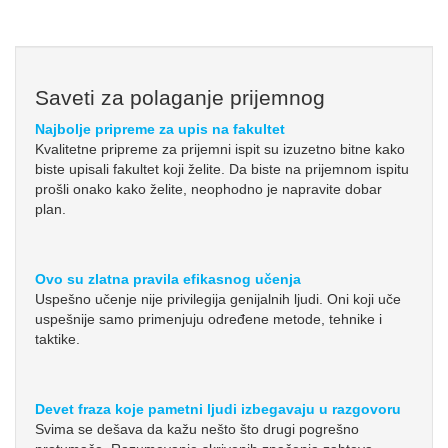
Saveti za polaganje prijemnog
Najbolje pripreme za upis na fakultet
Kvalitetne pripreme za prijemni ispit su izuzetno bitne kako
biste upisali fakultet koji želite. Da biste na prijemnom ispitu
prošli onako kako želite, neophodno je napravite dobar
plan.
Ovo su zlatna pravila efikasnog učenja
Uspešno učenje nije privilegija genijalnih ljudi. Oni koji uče
uspešnije samo primenjuju određene metode, tehnike i
taktike.
Devet fraza koje pametni ljudi izbegavaju u razgovoru
Svima se dešava da kažu nešto što drugi pogrešno