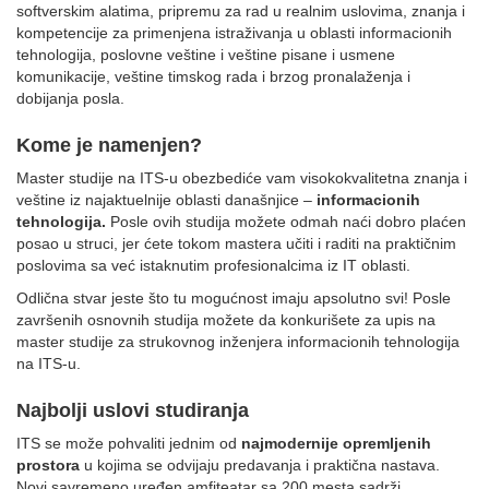
softverskim alatima, pripremu za rad u realnim uslovima, znanja i
kompetencije za primenjena istraživanja u oblasti informacionih
tehnologija, poslovne veštine i veštine pisane i usmene
komunikacije, veštine timskog rada i brzog pronalaženja i
dobijanja posla.
Kome je namenjen?
Master studije na ITS-u obezbediće vam visokokvalitetna znanja i
veštine iz najaktuelnije oblasti današnjice –
informacionih
tehnologija.
Posle ovih studija možete odmah naći dobro plaćen
posao u struci, jer ćete tokom mastera učiti i raditi na praktičnim
poslovima sa već istaknutim profesionalcima iz IT oblasti.
Odlična stvar jeste što tu mogućnost imaju apsolutno svi! Posle
završenih osnovnih studija možete da konkurišete za upis na
master studije za strukovnog inženjera informacionih tehnologija
na ITS-u.
Najbolji uslovi studiranja
ITS se može pohvaliti jednim od
najmodernije opremljenih
prostora
u kojima se odvijaju predavanja i praktična nastava.
Novi savremeno uređen amfiteatar sa 200 mesta sadrži