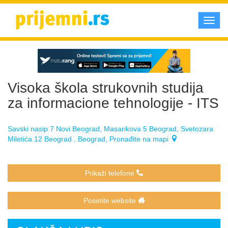
Toggl
navig
Visoka škola strukovnih studija
za informacione tehnologije - ITS
Savski nasip 7 Novi Beograd, Masarikova 5 Beograd, Svetozara
Miletića 12 Beograd , Beograd, Pronađite na mapi
Prikaži telefone
Posetite website