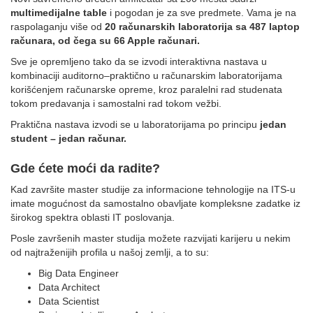
multimedijalne table
i pogodan je za sve predmete. Vama je na
raspolaganju više od
20 računarskih laboratorija sa 487 laptop
računara, od čega su 66 Apple računari.
Sve je opremljeno tako da se izvodi interaktivna nastava u
kombinaciji auditorno–praktično u računarskim laboratorijama
korišćenjem računarske opreme, kroz paralelni rad studenata
tokom predavanja i samostalni rad tokom vežbi.
Praktična nastava izvodi se u laboratorijama po principu
jedan
student – jedan računar.
Gde ćete moći da radite?
Kad završite master studije za informacione tehnologije na ITS-u
imate mogućnost da samostalno obavljate kompleksne zadatke iz
širokog spektra oblasti IT poslovanja.
Posle završenih master studija možete razvijati karijeru u nekim
od najtraženijih profila u našoj zemlji, a to su:
Big Data Engineer
Data Architect
Data Scientist