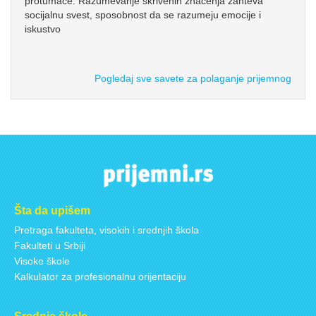
protumače. Razumevanje skrivenih značenja zahteva
socijalnu svest, sposobnost da se razumeju emocije i
iskustvo
Pogledaj sve savete za polaganje prijemnog
Šta da upišem
Pretraga fakulteta, visokih i srednjih škola
Fakulteti u Srbiji
Visoke škole
Kalkulator za profesionalnu orijentaciju