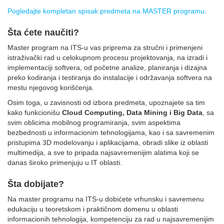
Pogledajte kompletan spisak predmeta na MASTER programu
.
Šta ćete naučiti?
Master program na ITS-u vas priprema za stručni i primenjeni
istraživački rad u celokupnom procesu projektovanja, na izradi i
implementaciji softvera, od početne analize, planiranja i dizajna
preko kodiranja i testiranja do instalacije i održavanja softvera na
mestu njegovog korišćenja.
Osim toga, u zavisnosti od izbora predmeta, upoznajete sa tim
kako funkcionišu
Cloud Computing, Data Mining i Big Data
, sa
svim oblicima mobilnog programiranja, svim aspektima
bezbednosti u informacionim tehnologijama, kao i sa savremenim
pristupima 3D modelovanju i aplikacijama, obradi slike iz oblasti
multimedija, a sve to pripada najsavremenijim alatima koji se
danas široko primenjuju u IT oblasti.
Šta dobijate?
Na master programu na ITS-u dobićete vrhunsku i savremenu
edukaciju u teoretskom i praktičnom domenu u oblasti
informacionih tehnologija, kompetenciju za rad u najsavremenijim