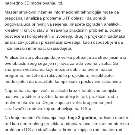
napredno 3D modelovanje, itd.
Master strukovni inženjer informacionih tehnologija može da
prepozna i analizira probleme u IT oblasti i da ponudi
odgovarajuća prihvatljiva rešenja. Imaćete izgrađen analitički,
kreativni i kritički stav u rešavanju praktičnih problema, bićete
posvećeni i kompetentni u izvođenju drugih projektnih zadataka,
analizi zaključaka i prezentaciji izveštaja, kao i osposobljeni da
inženjerski i informatički rasuđujete.
Analize tržišta pokazuju da je velika potražnja za stručnjacima iz
ove oblasti, zbog čega je i njihova zarada veoma visoka. Sa
znanjima i veštinama koje možete dobiti na ovom master
programu, možete da rukovodite projektima, projektujete,
modelujete i da upravljate kompleksnim poslovnim sistemima.
Napredna znanja i veštine stičete kroz interaktivnu teorijsku
nastavu, auditorne vežbe, laboratorijski rad, praktičan rad u
realnom okruženju. Organizuje se i veliki broj primenjenih
istraživačkih radova koji se obavljaju na ITS-u.
Na kraju master školovanja, koje
traje 2 godine
, radićete master
rad kao deo realnog projekta u odgovarajućoj firmi uz mentorstvo
profesora ITS-a i stručnjaka iz firme u kojoj se radi master rad.