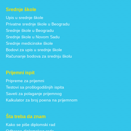
Srednje škole
Upis u srednje škole
Privatne srednje škole u Beogradu
Srednje škole u Beogradu
Srednje škole u Novom Sadu
Srednje medicinske škole
Bodovi za upis u srednje škole
Računanje bodova za srednju školu
Prijemni ispit
Pripreme za prijemni
Testovi sa prošlogodišnjih ispita
Saveti za polaganje prijemnog
Kalkulator za broj poena na prijemnom
Šta treba da znam
Kako se piše diplomski rad
Odbrana diplomskog rada