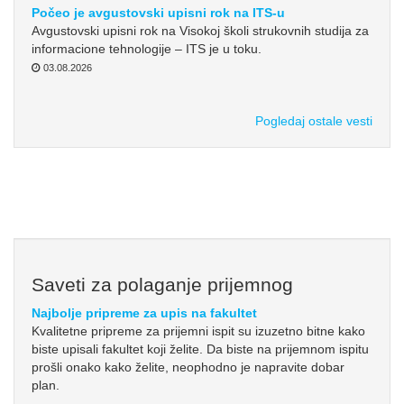
Počeo je avgustovski upisni rok na ITS-u
Avgustovski upisni rok na Visokoj školi strukovnih studija za
informacione tehnologije – ITS je u toku.
03.08.2026
Pogledaj ostale vesti
Saveti za polaganje prijemnog
Najbolje pripreme za upis na fakultet
Kvalitetne pripreme za prijemni ispit su izuzetno bitne kako
biste upisali fakultet koji želite. Da biste na prijemnom ispitu
prošli onako kako želite, neophodno je napravite dobar
plan.