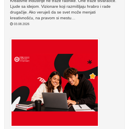
Kreativne industrije ne traže radnike. One traže stvaraoce.
Ljude sa idejom. Vizionare koji razmišljaju hrabro i rade
drugačije. Ako veruješ da se svet može menjati
kreativnošću, na pravom si mestu…
03.08.2026