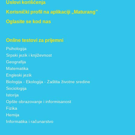
Uslovi korišćenja
Korisnički profil na aplikaciji „Maturang”
Oglasite se kod nas
Online testovi za prijemni
Psihologija
Srpski jezik i književnost
Geografija
Matematika
Engleski jezik
Biologija - Ekologija - Zaštita životne sredine
Sociologija
Istorija
Opšte obrazovanje i informisanost
Fizika
Hemija
Informatika i računarstvo