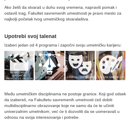
Ako želiš da stvaraš u duhu svog vremena, napraviš pomak i
ostaviš trag, Fakultet savremenih umestnosti je pravo mesto za
najbolji početak tvog umetničkog stvaralaštva.
Upotrebi svoj talenat
Izaberi jedan od 4 programa i započni svoju umetničku karijeru:
Među umetničkim disciplinama ne postoje granice. Koji god odsek
da izabereš, na Fakultetu savremenih umetnosti ćeš dobiti
multidisciplinarno obrazovanje koje ne samo da će te učiniti
univerzalnim umetnikom, već će ti dozvoliti da se usmeravaš u
odnosu na svoja interesovanja i potrebe.