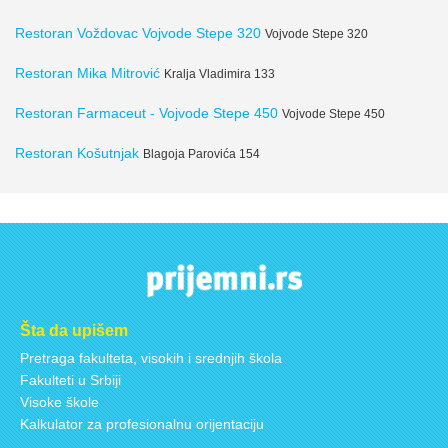
Restoran Voždovac Vojvode Stepe 320
Vojvode Stepe 320
Restoran Mika Mitrović
Kralja Vladimira 133
Restoran Farmaceut - Vojvode Stepe 450
Vojvode Stepe 450
Restoran Košutnjak
Blagoja Parovića 154
Šta da upišem
Pretraga fakulteta, visokih i srednjih škola
Fakulteti u Srbiji
Visoke škole
Kalkulator za profesionalnu orijentaciju