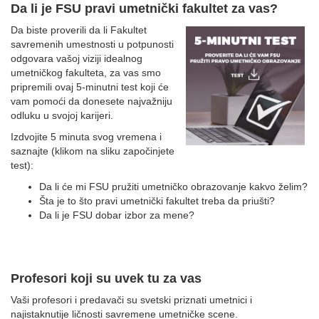
Da li je FSU pravi umetnički fakultet za vas?
Da biste proverili da li Fakultet
savremenih umestnosti u potpunosti
odgovara vašoj viziji idealnog
umetničkog fakulteta, za vas smo
pripremili ovaj 5-minutni test koji će
vam pomoći da donesete najvažniju
odluku u svojoj karijeri.
Izdvojite 5 minuta svog vremena i
saznajte (klikom na sliku započinjete
test):
Da li će mi FSU pružiti umetničko obrazovanje kakvo želim?
Šta je to što pravi umetnički fakultet treba da priušti?
Da li je FSU dobar izbor za mene?
Profesori koji su uvek tu za vas
Vaši profesori i predavači su svetski priznati umetnici i
najistaknutije ličnosti savremene umetničke scene.