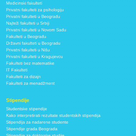
Medicinski fakulteti
Privatni fakulteti za psihologiju
Privatni fakulteti u Beogradu
Najteži fakulteti u Srbiji
Privatni fakulteti u Novom Sadu
Fakulteti u Beogradu
Državni fakulteti u Beogradu
Privatni fakulteti u Nišu
Privatni fakulteti u Kragujevcu
Fakulteti bez matematike
IT Fakulteti
Fakulteti za dizajn
Fakulteti za menadžment
Stipendije
Studentske stipendije
Kako interpretirati rezultate studentskih stipendija
Stipendija za nadarene studente
Stipendije grada Beograda
Stipendije za doktorske studije