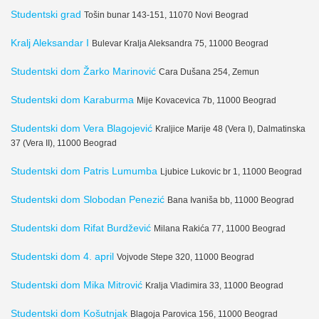
Studentski grad
Tošin bunar 143-151, 11070 Novi Beograd
Kralj Aleksandar I
Bulevar Kralja Aleksandra 75, 11000 Beograd
Studentski dom Žarko Marinović
Cara Dušana 254, Zemun
Studentski dom Karaburma
Mije Kovacevica 7b, 11000 Beograd
Studentski dom Vera Blagojević
Kraljice Marije 48 (Vera I), Dalmatinska
37 (Vera II), 11000 Beograd
Studentski dom Patris Lumumba
Ljubice Lukovic br 1, 11000 Beograd
Studentski dom Slobodan Penezić
Bana Ivaniša bb, 11000 Beograd
Studentski dom Rifat Burdžević
Milana Rakića 77, 11000 Beograd
Studentski dom 4. april
Vojvode Stepe 320, 11000 Beograd
Studentski dom Mika Mitrović
Kralja Vladimira 33, 11000 Beograd
Studentski dom Košutnjak
Blagoja Parovica 156, 11000 Beograd