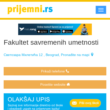
Toggl
navig
Fakultet savremenih umetnosti
Светозара Милетића 12 , Beograd, Pronađite na mapi
Prikaži telefone
Posetite website