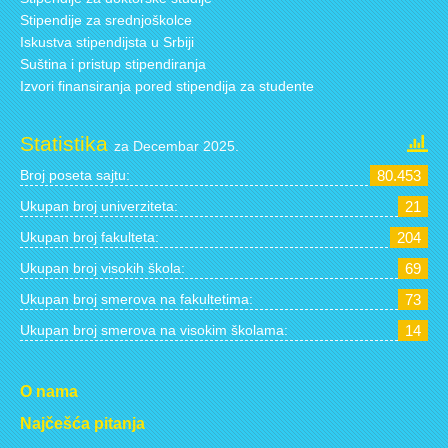
Stipendije za srednjoškolce
Iskustva stipendijsta u Srbiji
Suština i pristup stipendiranja
Izvori finansiranja pored stipendija za studente
Statistika
za Decembar 2025.
Broj poseta sajtu:
80.453
Ukupan broj univerziteta:
21
Ukupan broj fakulteta:
204
Ukupan broj visokih škola:
69
Ukupan broj smerova na fakultetima:
73
Ukupan broj smerova na visokim školama:
14
O nama
Najčešća pitanja