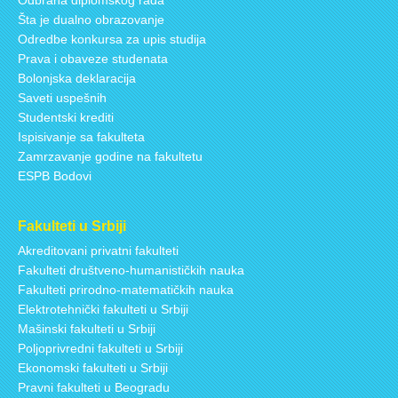
Šta je dualno obrazovanje
Odredbe konkursa za upis studija
Prava i obaveze studenata
Bolonjska deklaracija
Saveti uspešnih
Studentski krediti
Ispisivanje sa fakulteta
Zamrzavanje godine na fakultetu
ESPB Bodovi
Fakulteti u Srbiji
Akreditovani privatni fakulteti
Fakulteti društveno-humanističkih nauka
Fakulteti prirodno-matematičkih nauka
Elektrotehnički fakulteti u Srbiji
Mašinski fakulteti u Srbiji
Poljoprivredni fakulteti u Srbiji
Ekonomski fakulteti u Srbiji
Pravni fakulteti u Beogradu