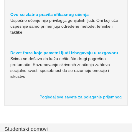
Ovo su zlatna pravila efikasnog učenja
Uspešno učenje nije privilegija genijalnih ljudi. Oni koji uče
uspešnije samo primenjuju određene metode, tehnike i
taktike.
Devet fraza koje pametni ljudi izbegavaju u razgovoru
Svima se dešava da kažu nešto što drugi pogrešno
protumače. Razumevanje skrivenih značenja zahteva
socijalnu svest, sposobnost da se razumeju emocije i
iskustvo
Pogledaj sve savete za polaganje prijemnog
Studentski domovi