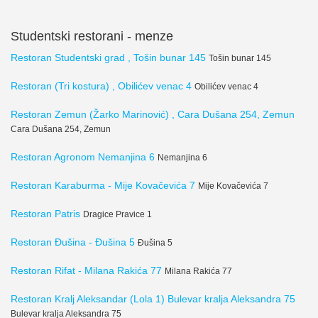
Studentski restorani - menze
Restoran Studentski grad , Tošin bunar 145
Tošin bunar 145
Restoran (Tri kostura) , Obilićev venac 4
Obilićev venac 4
Restoran Zemun (Žarko Marinović) , Cara Dušana 254, Zemun
Cara Dušana 254, Zemun
Restoran Agronom Nemanjina 6
Nemanjina 6
Restoran Karaburma - Mije Kovačevića 7
Mije Kovačevića 7
Restoran Patris
Dragice Pravice 1
Restoran Đušina - Đušina 5
Đušina 5
Restoran Rifat - Milana Rakića 77
Milana Rakića 77
Restoran Kralj Aleksandar (Lola 1) Bulevar kralja Aleksandra 75
Bulevar kralja Aleksandra 75