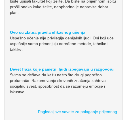
biste upisali fakultet koji želite. Da biste na prijemnom ispitu
prošli onako kako želite, neophodno je napravite dobar
plan.
Ovo su zlatna pravila efikasnog učenja
Uspešno učenje nije privilegija genijalnih ljudi. Oni koji uče
uspešnije samo primenjuju određene metode, tehnike i
taktike.
Devet fraza koje pametni ljudi izbegavaju u razgovoru
Svima se dešava da kažu nešto što drugi pogrešno
protumače. Razumevanje skrivenih značenja zahteva
socijalnu svest, sposobnost da se razumeju emocije i
iskustvo
Pogledaj sve savete za polaganje prijemnog