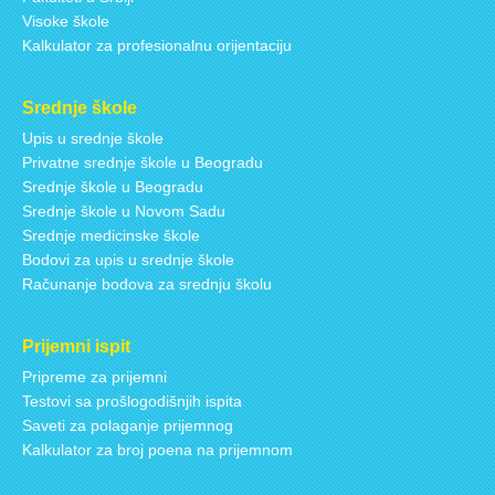
Visoke škole
Kalkulator za profesionalnu orijentaciju
Srednje škole
Upis u srednje škole
Privatne srednje škole u Beogradu
Srednje škole u Beogradu
Srednje škole u Novom Sadu
Srednje medicinske škole
Bodovi za upis u srednje škole
Računanje bodova za srednju školu
Prijemni ispit
Pripreme za prijemni
Testovi sa prošlogodišnjih ispita
Saveti za polaganje prijemnog
Kalkulator za broj poena na prijemnom