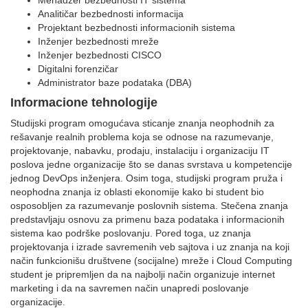
Menadžer bezbednosti IT sistema
Analitičar bezbednosti informacija
Projektant bezbednosti informacionih sistema
Inženjer bezbednosti mreže
Inženjer bezbednosti CISCO
Digitalni forenzičar
Administrator baze podataka (DBA)
Informacione tehnologije
Studijski program omogućava sticanje znanja neophodnih za
rešavanje realnih problema koja se odnose na razumevanje,
projektovanje, nabavku, prodaju, instalaciju i organizaciju IT
poslova jedne organizacije što se danas svrstava u kompetencije
jednog DevOps inženjera. Osim toga, studijski program pruža i
neophodna znanja iz oblasti ekonomije kako bi student bio
osposobljen za razumevanje poslovnih sistema. Stečena znanja
predstavljaju osnovu za primenu baza podataka i informacionih
sistema kao podrške poslovanju. Pored toga, uz znanja
projektovanja i izrade savremenih veb sajtova i uz znanja na koji
način funkcionišu društvene (socijalne) mreže i Cloud Computing
student je pripremljen da na najbolji način organizuje internet
marketing i da na savremen način unapredi poslovanje
organizacije.