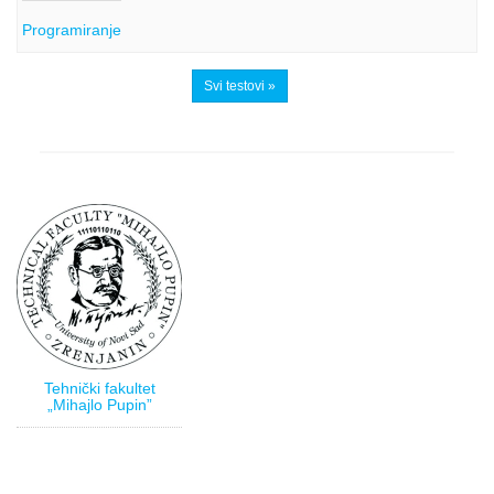
Programiranje
Svi testovi »
Tehnički fakultet
„Mihajlo Pupin”