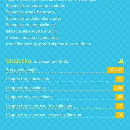
Stipendija za nadarene studente
Stipendije grada Beograda
Stipendije za doktorske studije
Stipendije za srednjoškolce
Iskustva stipendijsta u Srbiji
Suština i pristup stipendiranja
Izvori finansiranja pored stipendija za studente
Statistika
za Decembar 2025.
Broj poseta sajtu:
80.453
Ukupan broj univerziteta:
21
Ukupan broj fakulteta:
204
Ukupan broj visokih škola:
69
Ukupan broj smerova na fakultetima:
73
Ukupan broj smerova na visokim školama:
14