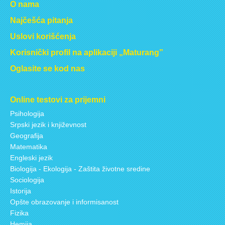
O nama
Najčešća pitanja
Uslovi korišćenja
Korisnički profil na aplikaciji „Maturang”
Oglasite se kod nas
Online testovi za prijemni
Psihologija
Srpski jezik i književnost
Geografija
Matematika
Engleski jezik
Biologija - Ekologija - Zaštita životne sredine
Sociologija
Istorija
Opšte obrazovanje i informisanost
Fizika
Hemija