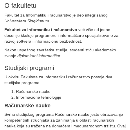
O fakultetu
Fakultet za Informatiku i računarstvo je deo integrisanog
Univerziteta Singidunum
.
Fakultet za Informatiku i računarstvo
već više od jedne
decenije školuje programere i informatičare specijalizovane za
razvoj softvera i informacionu bezbednost.
Nakon uspešnog završetka studija, studenti stiču akademsko
zvanje
diplomirani informatičar
.
Studijski programi
U okviru Fakulteta za Informatiku i računarstvo postoje dva
studijska programa:
Računarske nauke
Informacione tehnologije
Računarske nauke
Svrha studijskog programa Računarske nauke jeste obrazovanje
kompetentnih stručnjaka za zanimanja u oblasti računarskih
nauka koja su tražena na domaćem i međunarodnom tržištu. Ovaj