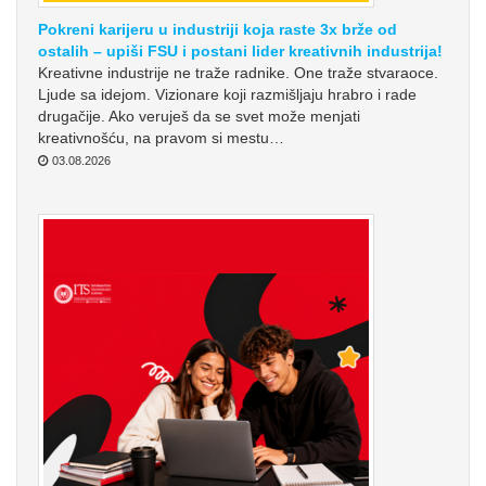
Pokreni karijeru u industriji koja raste 3x brže od
ostalih – upiši FSU i postani lider kreativnih industrija!
Kreativne industrije ne traže radnike. One traže stvaraoce.
Ljude sa idejom. Vizionare koji razmišljaju hrabro i rade
drugačije. Ako veruješ da se svet može menjati
kreativnošću, na pravom si mestu…
03.08.2026