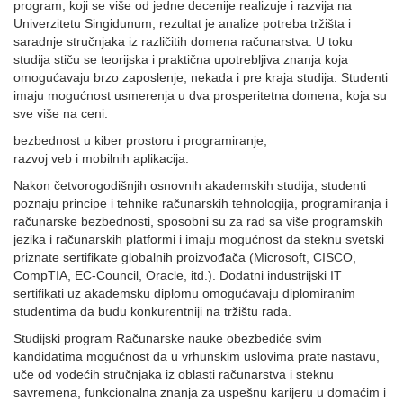
program, koji se više od jedne decenije realizuje i razvija na
Univerzitetu Singidunum, rezultat je analize potreba tržišta i
saradnje stručnjaka iz različitih domena računarstva. U toku
studija stiču se teorijska i praktična upotreblјiva znanja koja
omogućavaju brzo zaposlenje, nekada i pre kraja studija. Studenti
imaju mogućnost usmerenja u dva prosperitetna domena, koja su
sve više na ceni:
bezbednost u kiber prostoru i programiranje,
razvoj veb i mobilnih aplikacija.
Nakon četvorogodišnjih osnovnih akademskih studija, studenti
poznaju principe i tehnike računarskih tehnologija, programiranja i
računarske bezbednosti, sposobni su za rad sa više programskih
jezika i računarskih platformi i imaju mogućnost da steknu svetski
priznate sertifikate globalnih proizvođača (Microsoft, CISCO,
CompTIA, EC-Council, Oracle, itd.). Dodatni industrijski IT
sertifikati uz akademsku diplomu omogućavaju diplomiranim
studentima da budu konkurentniji na tržištu rada.
Studijski program Računarske nauke obezbediće svim
kandidatima mogućnost da u vrhunskim uslovima prate nastavu,
uče od vodećih stručnjaka iz oblasti računarstva i steknu
savremena, funkcionalna znanja za uspešnu karijeru u domaćim i