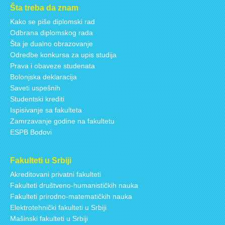
Šta treba da znam
Kako se piše diplomski rad
Odbrana diplomskog rada
Šta je dualno obrazovanje
Odredbe konkursa za upis studija
Prava i obaveze studenata
Bolonjska deklaracija
Saveti uspešnih
Studentski krediti
Ispisivanje sa fakulteta
Zamrzavanje godine na fakultetu
ESPB Bodovi
Fakulteti u Srbiji
Akreditovani privatni fakulteti
Fakulteti društveno-humanističkih nauka
Fakulteti prirodno-matematičkih nauka
Elektrotehnički fakulteti u Srbiji
Mašinski fakulteti u Srbiji