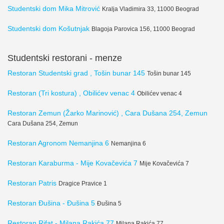
Studentski dom Mika Mitrović
Kralja Vladimira 33, 11000 Beograd
Studentski dom Košutnjak
Blagoja Parovica 156, 11000 Beograd
Studentski restorani - menze
Restoran Studentski grad , Tošin bunar 145
Tošin bunar 145
Restoran (Tri kostura) , Obilićev venac 4
Obilićev venac 4
Restoran Zemun (Žarko Marinović) , Cara Dušana 254, Zemun
Cara Dušana 254, Zemun
Restoran Agronom Nemanjina 6
Nemanjina 6
Restoran Karaburma - Mije Kovačevića 7
Mije Kovačevića 7
Restoran Patris
Dragice Pravice 1
Restoran Đušina - Đušina 5
Đušina 5
Restoran Rifat - Milana Rakića 77
Milana Rakića 77