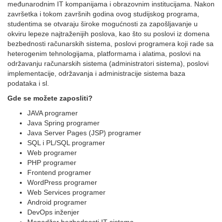
međunarodnim IT kompanijama i obrazovnim institucijama. Nakon
završetka i tokom završnih godina ovog studijskog programa,
studentima se otvaraju široke mogućnosti za zapošlјavanje u
okviru lepeze najtraženijih poslova, kao što su poslovi iz domena
bezbednosti računarskih sistema, poslovi programera koji rade sa
heterogenim tehnologijama, platformama i alatima, poslovi na
održavanju računarskih sistema (administratori sistema), poslovi
implementacije, održavanja i administracije sistema baza
podataka i sl.
Gde se možete zaposliti?
JAVA programer
Java Spring programer
Java Server Pages (JSP) programer
SQL i PL/SQL programer
Web programer
PHP programer
Frontend programer
WordPress programer
Web Services programer
Android programer
DevOps inženjer