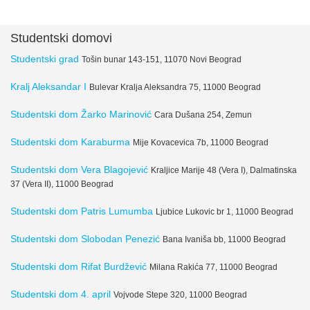
Studentski domovi
Studentski grad
Tošin bunar 143-151, 11070 Novi Beograd
Kralj Aleksandar I
Bulevar Kralja Aleksandra 75, 11000 Beograd
Studentski dom Žarko Marinović
Cara Dušana 254, Zemun
Studentski dom Karaburma
Mije Kovacevica 7b, 11000 Beograd
Studentski dom Vera Blagojević
Kraljice Marije 48 (Vera I), Dalmatinska
37 (Vera II), 11000 Beograd
Studentski dom Patris Lumumba
Ljubice Lukovic br 1, 11000 Beograd
Studentski dom Slobodan Penezić
Bana Ivaniša bb, 11000 Beograd
Studentski dom Rifat Burdžević
Milana Rakića 77, 11000 Beograd
Studentski dom 4. april
Vojvode Stepe 320, 11000 Beograd