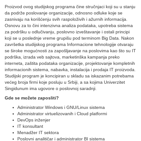
Proizvod ovog studijskog programa čine stručnjaci koji su u stanju
da podrže poslovanje organizacije, odnosno odluke koje se
zasnivaju na korišćenju svih raspoloživih i ažurnih informacija.
Osnovu za to čini intenzivna analiza podataka, upotreba sistema
za podršku u odlučivanju, poslovno izveštavanje i ostali principi
koji se u poslednje vreme grupišu pod terminom Big Data. Nakon
završetka studijskog programa Informacione tehnologije otvaraju
se široke mogućnosti za zapošljavanje na poslovima kao što su IT
podrška, izrada veb sajtova, marketinška kampanja preko
interneta, zaštita podataka organizacije, projektovanje kompletnih
informacionih sistema, nabavka, instalacija i prodaja IT proizvoda.
Studijski program je koncipiran u skladu sa iskazanim potrebama
većeg broja firmi koje posluju u Srbiji, a sa kojima Univerzitet
Singidunum ima ugovore o poslovnoj saradnji.
Gde se možete zaposliti?
Administrator Windows i GNU/Linux sistema
Administrator virtuelizovanih i Cloud platformi
DevOps inženjer
IT konsultant
Menadžer IT sektora
Poslovni analitičar i administrator BI sistema