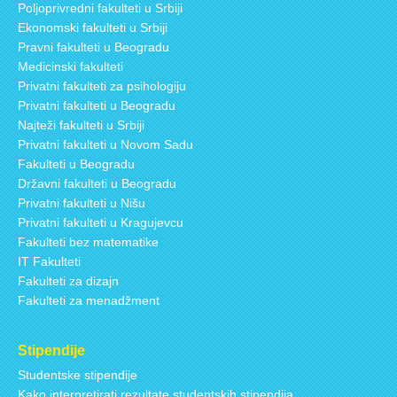
Poljoprivredni fakulteti u Srbiji
Ekonomski fakulteti u Srbiji
Pravni fakulteti u Beogradu
Medicinski fakulteti
Privatni fakulteti za psihologiju
Privatni fakulteti u Beogradu
Najteži fakulteti u Srbiji
Privatni fakulteti u Novom Sadu
Fakulteti u Beogradu
Državni fakulteti u Beogradu
Privatni fakulteti u Nišu
Privatni fakulteti u Kragujevcu
Fakulteti bez matematike
IT Fakulteti
Fakulteti za dizajn
Fakulteti za menadžment
Stipendije
Studentske stipendije
Kako interpretirati rezultate studentskih stipendija