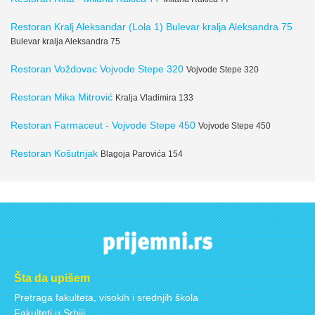
Restoran Kralj Aleksandar (Lola 1) Bulevar kralja Aleksandra 75
Bulevar kralja Aleksandra 75
Restoran Voždovac Vojvode Stepe 320
Vojvode Stepe 320
Restoran Mika Mitrović
Kralja Vladimira 133
Restoran Farmaceut - Vojvode Stepe 450
Vojvode Stepe 450
Restoran Košutnjak
Blagoja Parovića 154
Šta da upišem
Pretraga fakulteta, visokih i srednjih škola
Fakulteti u Srbiji