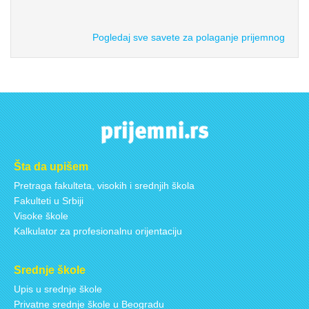
Pogledaj sve savete za polaganje prijemnog
Šta da upišem
Pretraga fakulteta, visokih i srednjih škola
Fakulteti u Srbiji
Visoke škole
Kalkulator za profesionalnu orijentaciju
Srednje škole
Upis u srednje škole
Privatne srednje škole u Beogradu