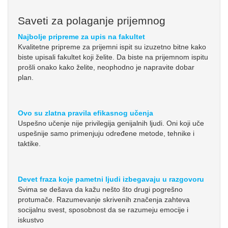
Saveti za polaganje prijemnog
Najbolje pripreme za upis na fakultet
Kvalitetne pripreme za prijemni ispit su izuzetno bitne kako
biste upisali fakultet koji želite. Da biste na prijemnom ispitu
prošli onako kako želite, neophodno je napravite dobar
plan.
Ovo su zlatna pravila efikasnog učenja
Uspešno učenje nije privilegija genijalnih ljudi. Oni koji uče
uspešnije samo primenjuju određene metode, tehnike i
taktike.
Devet fraza koje pametni ljudi izbegavaju u razgovoru
Svima se dešava da kažu nešto što drugi pogrešno
protumače. Razumevanje skrivenih značenja zahteva
socijalnu svest, sposobnost da se razumeju emocije i
iskustvo