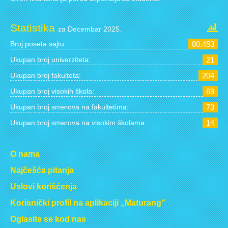
Statistika
za Decembar 2025.
Broj poseta sajtu:
80.453
Ukupan broj univerziteta:
21
Ukupan broj fakulteta:
204
Ukupan broj visokih škola:
69
Ukupan broj smerova na fakultetima:
73
Ukupan broj smerova na visokim školama:
14
O nama
Najčešća pitanja
Uslovi korišćenja
Korisnički profil na aplikaciji „Maturang”
Oglasite se kod nas