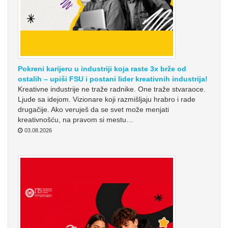
Pokreni karijeru u industriji koja raste 3x brže od
ostalih – upiši FSU i postani lider kreativnih industrija!
Kreativne industrije ne traže radnike. One traže stvaraoce.
Ljude sa idejom. Vizionare koji razmišljaju hrabro i rade
drugačije. Ako veruješ da se svet može menjati
kreativnošću, na pravom si mestu…
03.08.2026