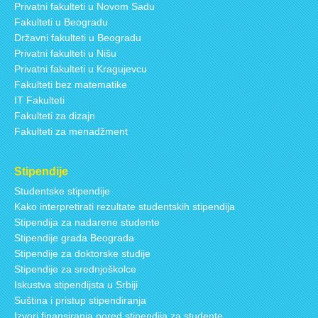
Privatni fakulteti u Novom Sadu
Fakulteti u Beogradu
Državni fakulteti u Beogradu
Privatni fakulteti u Nišu
Privatni fakulteti u Kragujevcu
Fakulteti bez matematike
IT Fakulteti
Fakulteti za dizajn
Fakulteti za menadžment
Stipendije
Studentske stipendije
Kako interpretirati rezultate studentskih stipendija
Stipendija za nadarene studente
Stipendije grada Beograda
Stipendije za doktorske studije
Stipendije za srednjoškolce
Iskustva stipendijsta u Srbiji
Suština i pristup stipendiranja
Izvori finansiranja pored stipendija za studente