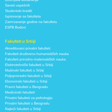
Saveti uspešnih
Studentski krediti
Ispisivanje sa fakulteta
Zamrzavanje godine na fakultetu
ESPB Bodovi
Fakulteti u Srbiji
Akreditovani privatni fakulteti
Fakulteti društveno-humanističkih nauka
Fakulteti prirodno-matematičkih nauka
Elektrotehnički fakulteti u Srbiji
Mašinski fakulteti u Srbiji
Poljoprivredni fakulteti u Srbiji
Ekonomski fakulteti u Srbiji
Pravni fakulteti u Beogradu
Medicinski fakulteti
Privatni fakulteti za psihologiju
Privatni fakulteti u Beogradu
Najteži fakulteti u Srbiji