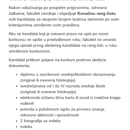
Nakon odlučivanja po prispelim prigovorima, odnosno
žalbama, fakultet utvrđuje i objavljuje
Konačnu rang-listu
svih kandidata sa ukupnim brojem bodova stečenim po svim
kriterijumima utvrđenim ovim pravilima.
Ako se kandidat koji je ostvario pravo na upis po ovom
konkursu ne upiše u predviđenom roku, fakultet će umesto
njega upisati prvog sledećeg kandidata na rang-listi, u roku
utvrđenom konkursom.
Kandidat prilikom prijave na konkurs podnosi sledeća
dokumenta:
diplomu o završenom srednjoškolskom obrazovanju
(original ili overena fotokopija)
svedočanstva od I do IV razreda srednje škole
(originali ili overene fotokopije)
elektronski očitanu ličnu kartu ili izvod iz matične knjige
rođenih
potvrda o položenom ispitu za proveru znanja,
odnosno sklonosti i sposobnosti
2 fotografije za indeks
indeks