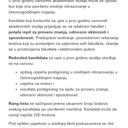
U prvu godinu osnovnih akademskih studija može se upisati
lice koje ima završeno srednje obrazovanje u
četvorogodišnjem trajanju.
Kandidat koji konkuriše za upis u prvu godinu osnovnih
akademskih studija prijavljuje se na odabrani fakultet i
polaže ispit za proveru znanja, odnosno sklonosti i
sposobnosti
. Predupisno testiranje, posredstvom rešavanja
testova koji su postavljeni na sajtovima svih fakulteta, obavlja
se u prostorijama fakulteta i elektronskim putem.
Redosled kandidata
za upis u prvu godinu studija utvrđuje
se na osnovu:
opšteg uspeha postignutog u srednjem obrazovanju u
četvorogodišnjem trajanju,
uspeha na maturi i
rezultata postignutog na ispitu za proveru znanja,
odnosno sklonosti i sposobnosti.
Rang-lista
se sačinjava prema ukupnom broju bodova
svakog kandidata po utvrđenim merilima. Kandidat može da
osvoji najviše 100 bodova.
Pod opštim uspehom u srednjoj školi podrazumeva se zbir