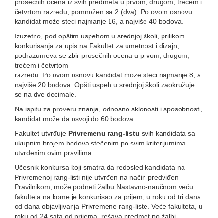
prosečnih ocena iz svih predmeta u prvom, drugom, trećem i
četvrtom razredu, pomnožen sa 2 (dva). Po ovom osnovu
kandidat može steći najmanje 16, a najviše 40 bodova.
Izuzetno, pod opštim uspehom u srednjoj školi, prilikom
konkurisanja za upis na Fakultet za umetnost i dizajn,
podrazumeva se zbir prosečnih ocena u prvom, drugom,
trećem i četvrtom
razredu. Po ovom osnovu kandidat može steći najmanje 8, a
najviše 20 bodova. Opšti uspeh u srednjoj školi zaokružuje
se na dve decimale.
Na ispitu za proveru znanja, odnosno sklonosti i sposobnosti,
kandidat može da osvoji do 60 bodova.
Fakultet utvrđuje
Privremenu rang-listu
svih kandidata sa
ukupnim brojem bodova stečenim po svim kriterijumima
utvrđenim ovim pravilima.
Učesnik konkursa koji smatra da redosled kandidata na
Privremenoj rang-listi nije utvrđen na način predviđen
Pravilnikom, može podneti žalbu Nastavno-naučnom veću
fakulteta na kome je konkurisao za prijem, u roku od tri dana
od dana objavljivanja Privremene rang-liste. Veće fakulteta, u
roku od 24 sata od prijema, rešava predmet po žalbi.