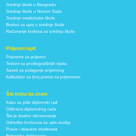
Srednje škole u Beogradu
Srednje škole u Novom Sadu
Srednje medicinske škole
Bodovi za upis u srednje škole
Računanje bodova za srednju školu
Prijemni ispit
Pripreme za prijemni
Testovi sa prošlogodišnjih ispita
Saveti za polaganje prijemnog
Kalkulator za broj poena na prijemnom
Šta treba da znam
Kako se piše diplomski rad
Odbrana diplomskog rada
Šta je dualno obrazovanje
Odredbe konkursa za upis studija
Prava i obaveze studenata
Bolonjska deklaracija