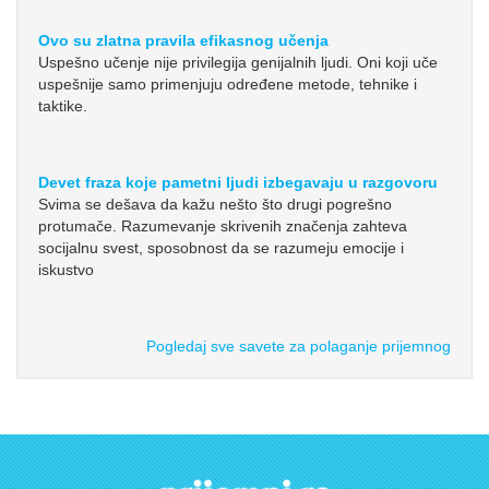
Ovo su zlatna pravila efikasnog učenja
Uspešno učenje nije privilegija genijalnih ljudi. Oni koji uče
uspešnije samo primenjuju određene metode, tehnike i
taktike.
Devet fraza koje pametni ljudi izbegavaju u razgovoru
Svima se dešava da kažu nešto što drugi pogrešno
protumače. Razumevanje skrivenih značenja zahteva
socijalnu svest, sposobnost da se razumeju emocije i
iskustvo
Pogledaj sve savete za polaganje prijemnog