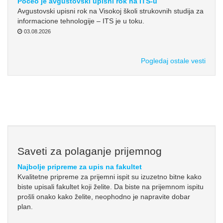
Počeo je avgustovski upisni rok na ITS-u
Avgustovski upisni rok na Visokoj školi strukovnih studija za
informacione tehnologije – ITS je u toku.
03.08.2026
Pogledaj ostale vesti
Saveti za polaganje prijemnog
Najbolje pripreme za upis na fakultet
Kvalitetne pripreme za prijemni ispit su izuzetno bitne kako
biste upisali fakultet koji želite. Da biste na prijemnom ispitu
prošli onako kako želite, neophodno je napravite dobar
plan.