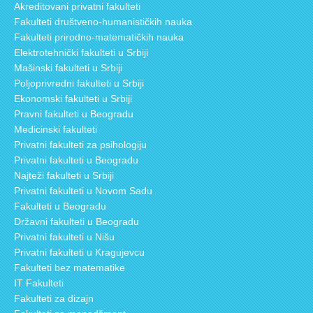
Akreditovani privatni fakulteti
Fakulteti društveno-humanističkih nauka
Fakulteti prirodno-matematičkih nauka
Elektrotehnički fakulteti u Srbiji
Mašinski fakulteti u Srbiji
Poljoprivredni fakulteti u Srbiji
Ekonomski fakulteti u Srbiji
Pravni fakulteti u Beogradu
Medicinski fakulteti
Privatni fakulteti za psihologiju
Privatni fakulteti u Beogradu
Najteži fakulteti u Srbiji
Privatni fakulteti u Novom Sadu
Fakulteti u Beogradu
Državni fakulteti u Beogradu
Privatni fakulteti u Nišu
Privatni fakulteti u Kragujevcu
Fakulteti bez matematike
IT Fakulteti
Fakulteti za dizajn