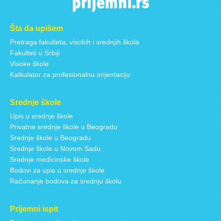
Šta da upišem
Pretraga fakulteta, visokih i srednjih škola
Fakulteti u Srbiji
Visoke škole
Kalkulator za profesionalnu orijentaciju
Srednje škole
Upis u srednje škole
Privatne srednje škole u Beogradu
Srednje škole u Beogradu
Srednje škole u Novom Sadu
Srednje medicinske škole
Bodovi za upis u srednje škole
Računanje bodova za srednju školu
Prijemni ispit