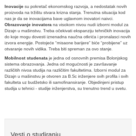
Inovacije
su pokretač ekonomskog razvoja, a nedostatak novih
proizvoda na tržištu stvara krizna stanja. Trenutna situacija kod
nas je da se inovacijama bave uglavnom inovatori naivci.
Obrazovanje inovatora
na visokom nivou nudi izborni modul za
Dizajn u mašinstvu. Treba očekivati ekspanziju tehničkih inovacija
do koje mogu dovesti iznenadna naučna otkrića i pronalasci novih
izvora energije. Postojeće “misaone barijere” biće “probijene” uz
otvaranje novih vidika. Treba biti spreman za ovo stanje.
Mobilnost studenata
je jedna od osnovnih premisa Bolonjskog
sistema obrazovanja. Jedna od mogućnosti je završavanje
različitih nivoa studija na različitim fakultetima. Izborni modul za
Dizajn u mašinstvu je otvoren za B.Sc inženjere svih profila i svih
fakulteta uz budžetsko ili samofinansiranje. Objedinjeni pristup
studija u tehnici - studije inženjerstva, su trenutno trend u svetu.
Vesti o studiranju