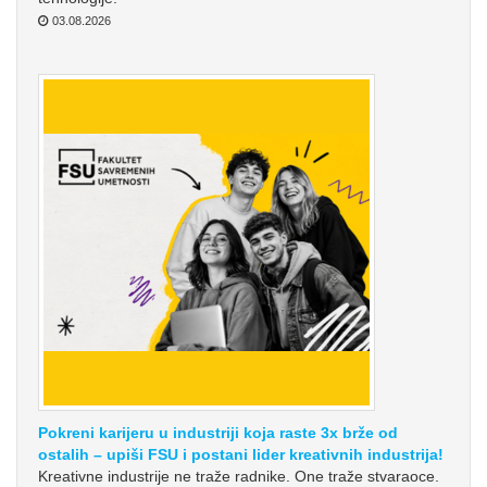
03.08.2026
Pokreni karijeru u industriji koja raste 3x brže od
ostalih – upiši FSU i postani lider kreativnih industrija!
Kreativne industrije ne traže radnike. One traže stvaraoce.