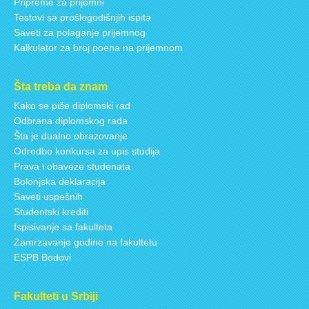
Pripreme za prijemni
Testovi sa prošlogodišnjih ispita
Saveti za polaganje prijemnog
Kalkulator za broj poena na prijemnom
Šta treba da znam
Kako se piše diplomski rad
Odbrana diplomskog rada
Šta je dualno obrazovanje
Odredbe konkursa za upis studija
Prava i obaveze studenata
Bolonjska deklaracija
Saveti uspešnih
Studentski krediti
Ispisivanje sa fakulteta
Zamrzavanje godine na fakultetu
ESPB Bodovi
Fakulteti u Srbiji