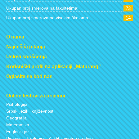
Ukupan broj smerova na fakultetima:
73
Ukupan broj smerova na visokim školama:
14
O nama
Najčešća pitanja
Uslovi korišćenja
Korisnički profil na aplikaciji „Maturang”
Oglasite se kod nas
Online testovi za prijemni
Psihologija
Srpski jezik i književnost
Geografija
Matematika
Engleski jezik
Biologija - Ekologija - Zaštita životne sredine