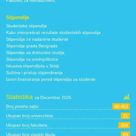
Fakulteti za menadžment
Stipendije
Studentske stipendije
Kako interpretirati rezultate studentskih stipendija
Stipendija za nadarene studente
Stipendije grada Beograda
Stipendije za doktorske studije
Stipendije za srednjoškolce
Iskustva stipendijsta u Srbiji
Suština i pristup stipendiranja
Izvori finansiranja pored stipendija za studente
Statistika
za Decembar 2025.
Broj poseta sajtu:
80.453
Ukupan broj univerziteta:
21
Ukupan broj fakulteta:
204
Ukupan broj visokih škola:
69