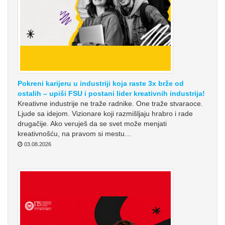
Pokreni karijeru u industriji koja raste 3x brže od
ostalih – upiši FSU i postani lider kreativnih industrija!
Kreativne industrije ne traže radnike. One traže stvaraoce.
Ljude sa idejom. Vizionare koji razmišljaju hrabro i rade
drugačije. Ako veruješ da se svet može menjati
kreativnošću, na pravom si mestu…
03.08.2026