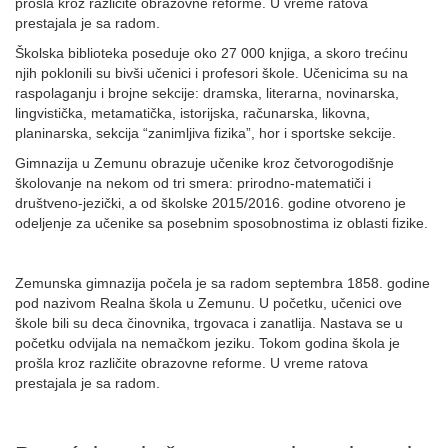
prošla kroz različite obrazovne reforme. U vreme ratova
prestajala je sa radom.
Školska biblioteka poseduje oko 27 000 knjiga, a skoro trećinu
njih poklonili su bivši učenici i profesori škole. Učenicima su na
raspolaganju i brojne sekcije: dramska, literarna, novinarska,
lingvistička, metamatička, istorijska, računarska, likovna,
planinarska, sekcija “zanimljiva fizika”, hor i sportske sekcije.
Gimnazija u Zemunu obrazuje učenike kroz četvorogodišnje
školovanje na nekom od tri smera: prirodno-matematiči i
društveno-jezički, a od školske 2015/2016. godine otvoreno je
odeljenje za učenike sa posebnim sposobnostima iz oblasti fizike.
Zemunska gimnazija počela je sa radom septembra 1858. godine
pod nazivom Realna škola u Zemunu. U početku, učenici ove
škole bili su deca činovnika, trgovaca i zanatlija. Nastava se u
početku odvijala na nemačkom jeziku. Tokom godina škola je
prošla kroz različite obrazovne reforme. U vreme ratova
prestajala je sa radom.