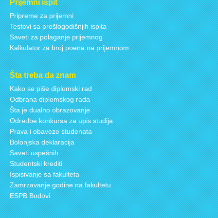
Prijemni ispit
Pripreme za prijemni
Testovi sa prošlogodišnjih ispita
Saveti za polaganje prijemnog
Kalkulator za broj poena na prijemnom
Šta treba da znam
Kako se piše diplomski rad
Odbrana diplomskog rada
Šta je dualno obrazovanje
Odredbe konkursa za upis studija
Prava i obaveze studenata
Bolonjska deklaracija
Saveti uspešnih
Studentski krediti
Ispisivanje sa fakulteta
Zamrzavanje godine na fakultetu
ESPB Bodovi