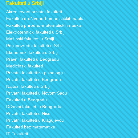
Fakulteti u Srbiji
Akreditovani privatni fakulteti
Fakulteti društveno-humanističkih nauka
Fakulteti prirodno-matematičkih nauka
Elektrotehnički fakulteti u Srbiji
Mašinski fakulteti u Srbiji
Poljoprivredni fakulteti u Srbiji
Ekonomski fakulteti u Srbiji
Pravni fakulteti u Beogradu
Medicinski fakulteti
Privatni fakulteti za psihologiju
Privatni fakulteti u Beogradu
Najteži fakulteti u Srbiji
Privatni fakulteti u Novom Sadu
Fakulteti u Beogradu
Državni fakulteti u Beogradu
Privatni fakulteti u Nišu
Privatni fakulteti u Kragujevcu
Fakulteti bez matematike
IT Fakulteti