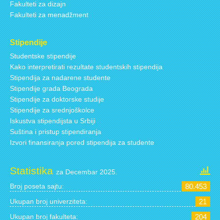
Fakulteti za dizajn
Fakulteti za menadžment
Stipendije
Studentske stipendije
Kako interpretirati rezultate studentskih stipendija
Stipendija za nadarene studente
Stipendije grada Beograda
Stipendije za doktorske studije
Stipendije za srednjoškolce
Iskustva stipendijsta u Srbiji
Suština i pristup stipendiranja
Izvori finansiranja pored stipendija za studente
Statistika
za Decembar 2025.
Broj poseta sajtu:
80.453
Ukupan broj univerziteta:
21
Ukupan broj fakulteta:
204