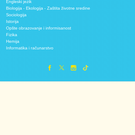
Engleski jezik
Biologija - Ekologija - Zaštita životne sredine
Sociologija
Istorija
Opšte obrazovanje i informisanost
Fizika
Hemija
Informatika i računarstvo