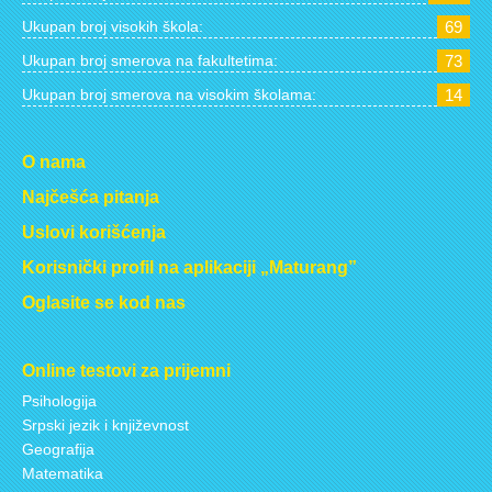
Ukupan broj visokih škola:
69
Ukupan broj smerova na fakultetima:
73
Ukupan broj smerova na visokim školama:
14
O nama
Najčešća pitanja
Uslovi korišćenja
Korisnički profil na aplikaciji „Maturang”
Oglasite se kod nas
Online testovi za prijemni
Psihologija
Srpski jezik i književnost
Geografija
Matematika