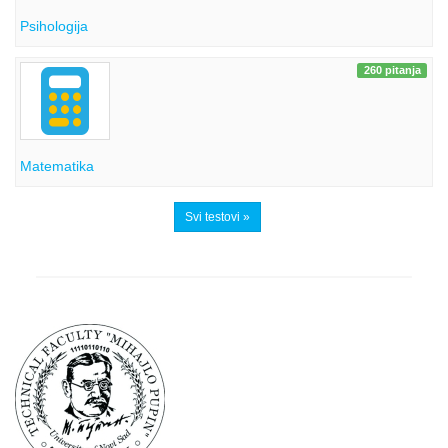
Psihologija
260 pitanja
Matematika
Svi testovi »