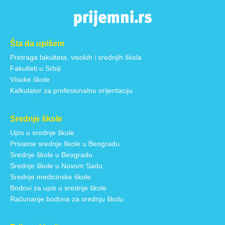
Šta da upišem
Pretraga fakulteta, visokih i srednjih škola
Fakulteti u Srbiji
Visoke škole
Kalkulator za profesionalnu orijentaciju
Srednje škole
Upis u srednje škole
Privatne srednje škole u Beogradu
Srednje škole u Beogradu
Srednje škole u Novom Sadu
Srednje medicinske škole
Bodovi za upis u srednje škole
Računanje bodova za srednju školu