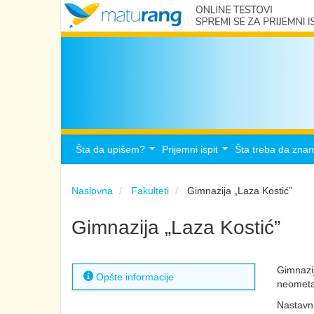
Šta da upišem?
Prijemni ispit
Šta treba da zna
...
...
Naslovna
Fakulteti
Gimnazija „Laza Kostić”
Gimnazija „Laza Kostić”
Gimnazij
Opšte informacije
neometa
Nastavni