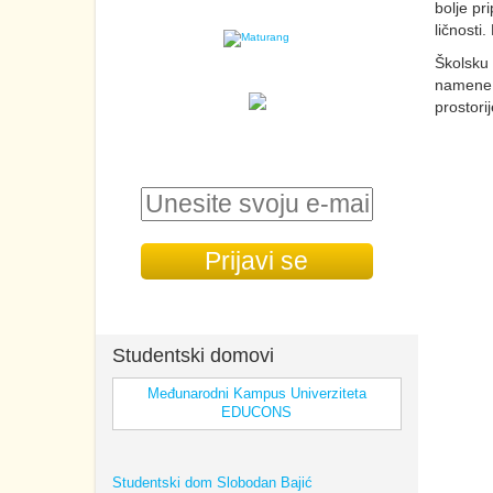
bolje pr
ličnosti
Školsku 
namene, 
prostorij
PRIMAJ VESTI O STUDIRANJU I
SREDNJEM OBRAZOVANJU NA E-MAIL
Studentski domovi
Međunarodni Kampus Univerziteta
EDUCONS
Studentski dom Slobodan Bajić