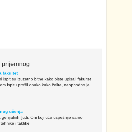
e prijemnog
a fakultet
 ispit su izuzetno bitne kako biste upisali fakultet
mnom ispitu prošli onako kako želite, neophodno je
snog učenja
 genijalnih ljudi. Oni koji uče uspešnije samo
ehnike i taktike.