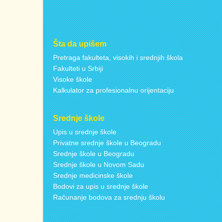
Šta da upišem
Pretraga fakulteta, visokih i srednjih škola
Fakulteti u Srbiji
Visoke škole
Kalkulator za profesionalnu orijentaciju
Srednje škole
Upis u srednje škole
Privatne srednje škole u Beogradu
Srednje škole u Beogradu
Srednje škole u Novom Sadu
Srednje medicinske škole
Bodovi za upis u srednje škole
Računanje bodova za srednju školu