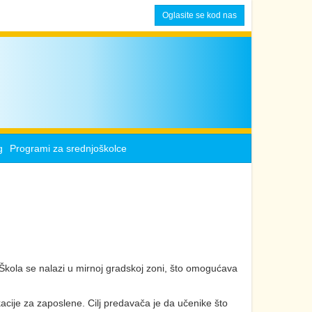
Oglasite se kod nas
g
Programi za srednjoškolce
 Škola se nalazi u mirnoj gradskoj zoni, što omogućava
cije za zaposlene. Cilj predavača je da učenike što