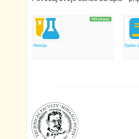
929 pitanja
Hemija
Opšte o