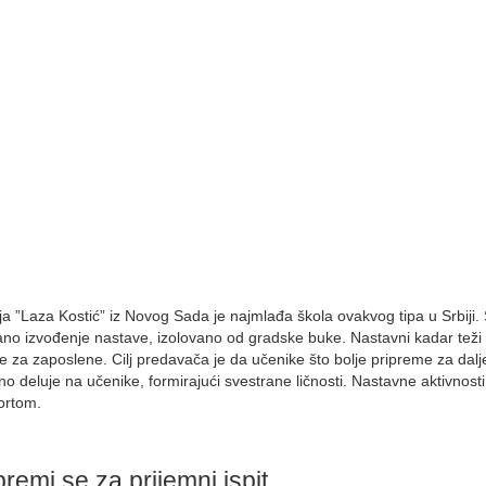
a ”Laza Kostić” iz Novog Sada je najmlađa škola ovakvog tipa u Srbiji.
o izvođenje nastave, izolovano od gradske buke. Nastavni kadar teži
e za zaposlene. Cilj predavača je da učenike što bolje pripreme za dal
o deluje na učenike, formirajući svestrane ličnosti. Nastavne aktivnost
ortom.
remi se za prijemni ispit.