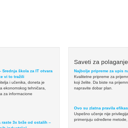
Saveti za polaganj
Srednja škola za IT otvara
Najbolje pripreme za upis n
 vi to tražili
Kvalitetne pripreme za prijemni
elja i učenika, doneta je
koji želite. Da biste na prije
nja ekonomskog tehničara,
napravite dobar plan.
ra za informacione
Ovo su zlatna pravila efika
Uspešno učenje nije privilegija
primenjuju određene metode, t
a raste 3x brže od ostalih –
nih industrija!