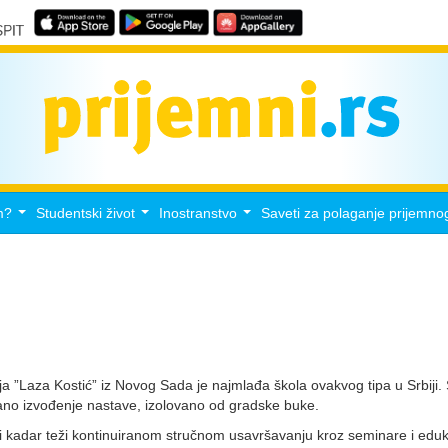
m?
Studentski život
Inostranstvo
Saveti za polaganje prijemno
...
...
...
a ”Laza Kostić” iz Novog Sada je najmlađa škola ovakvog tipa u Srbiji.
no izvođenje nastave, izolovano od gradske buke.
 kadar teži kontinuiranom stručnom usavršavanju kroz seminare i eduka