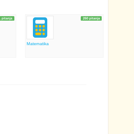
 pitanja
260 pitanja
Matematika