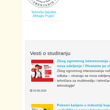
Tehnički fakultet
„Mihajlo Pupin”
Vesti o studiranju
Zbog ogromnog interesovanja – 
nova odeljenja ! Otvaramo jer ste
Zbog ogromnog interesovanja rodit
odluka – otvaraju se nova odelje
tehničara za multimediju i tehniča
tehnologije!
03.08.2026
Pokreni karijeru u industriji koj
upiši FSU i postani lider kreativ