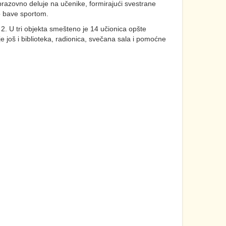
brazovno deluje na učenike, formirajući svestrane
no bave sportom.
2. U tri objekta smešteno je 14 učionica opšte
je još i biblioteka, radionica, svečana sala i pomoćne