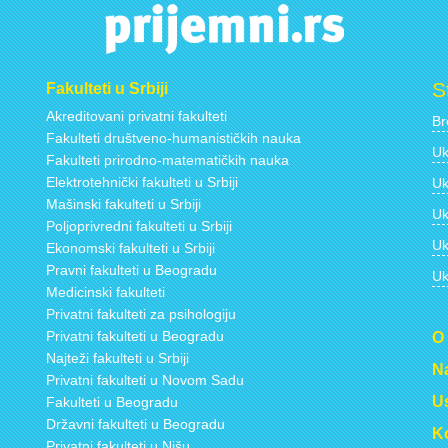
S
Fakulteti u Srbiji
Akreditovani privatni fakulteti
Br
Fakulteti društveno-humanističkih nauka
Uk
Fakulteti prirodno-matematičkih nauka
Elektrotehnički fakulteti u Srbiji
Uk
Mašinski fakulteti u Srbiji
Uk
Poljoprivredni fakulteti u Srbiji
Uk
Ekonomski fakulteti u Srbiji
Pravni fakulteti u Beogradu
Uk
Medicinski fakulteti
Privatni fakulteti za psihologiju
Privatni fakulteti u Beogradu
O
Najteži fakulteti u Srbiji
Na
Privatni fakulteti u Novom Sadu
Us
Fakulteti u Beogradu
Državni fakulteti u Beogradu
Ko
Privatni fakulteti u Nišu