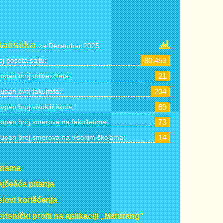
tatistika
za Decembar 2025.
oj poseta sajtu:
80.453
upan broj univerziteta:
21
upan broj fakulteta:
204
upan broj visokih škola:
69
upan broj smerova na fakultetima:
73
upan broj smerova na visokim školama:
14
 nama
jčešća pitanja
lovi korišćenja
risnički profil na aplikaciji „Maturang”