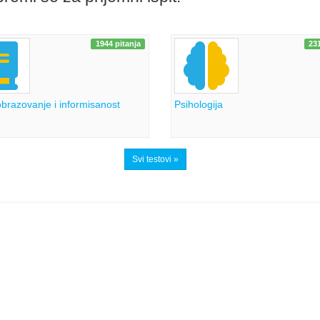
1944 pitanja
231
brazovanje i informisanost
Psihologija
Svi testovi »