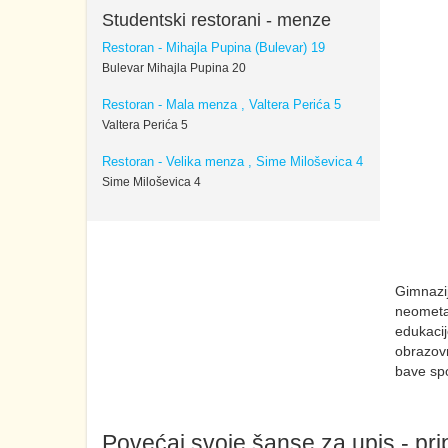
Studentski restorani - menze
Restoran - Mihajla Pupina (Bulevar) 19
Bulevar Mihajla Pupina 20
Restoran - Mala menza , Valtera Perića 5
Valtera Perića 5
Restoran - Velika menza , Sime Miloševica 4
Sime Miloševica 4
Gimnazij
neometan
edukacij
obrazovn
bave sp
Povećaj svoje šanse za upis - prip