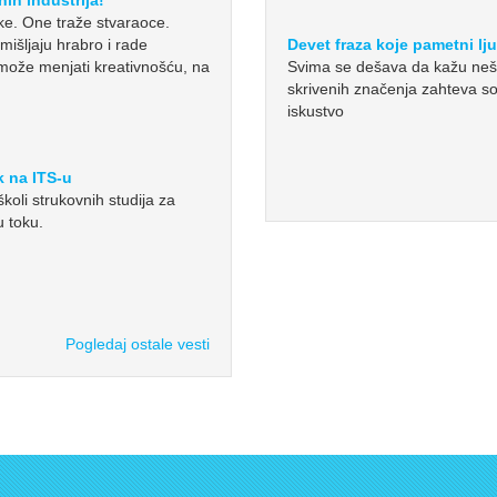
ike. One traže stvaraoce.
mišljaju hrabro i rade
Devet fraza koje pametni lj
 može menjati kreativnošću, na
Svima se dešava da kažu neš
skrivenih značenja zahteva so
iskustvo
k na ITS-u
koli strukovnih studija za
u toku.
Pogledaj ostale vesti