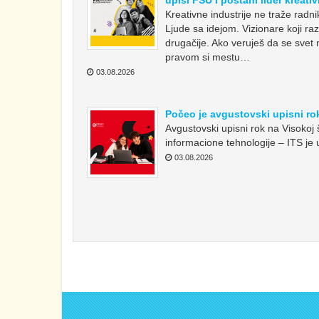
Kreativne industrije ne traže radn
Ljude sa idejom. Vizionare koji raz
drugačije. Ako veruješ da se svet
pravom si mestu…
03.08.2026
Počeo je avgustovski upisni ro
Avgustovski upisni rok na Visokoj š
informacione tehnologije – ITS je 
03.08.2026